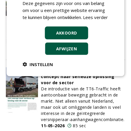
Deze gegevens zijn voor ons van belang
Midzomeravond Yuverta Boxtel in
om voor u een prettige website ervaring
teken van meetapparatuur bij
te kunnen blijven ontwikkelen.
boomveiligheid
Lees verder
Op dinsdag 23 juni organiseert Yuverta
Boxtel de Midzomeravond voor
AKKOORD
boomprofessionals. De praktijkgerichte
bijeenkomst staat in het teken van
meetapparatuur bij boomveiligheid.
AFWIJZEN
12-05-2026
71 sec
INSTELLEN
Först TT6-Traffic in productie: van
concept naar serieuze oplossing
voor de sector
De introductie van de TT6-Traffic heeft
aantoonbaar beweging gebracht in de
markt. Niet alleen vanuit Nederland,
maar ook uit omliggende landen is veel
interesse in deze geïntegreerde
versnipperaar-aanhangwagencombinatie.
11-05-2026
85 sec