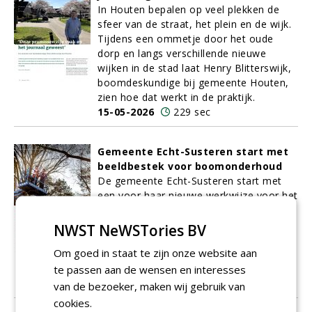
In Houten bepalen op veel plekken de
sfeer van de straat, het plein en de wijk.
Tijdens een ommetje door het oude
dorp en langs verschillende nieuwe
wijken in de stad laat Henry Blitterswijk,
boomdeskundige bij gemeente Houten,
zien hoe dat werkt in de praktijk.
15-05-2026
229 sec
Gemeente Echt-Susteren start met
beeldbestek voor boomonderhoud
De gemeente Echt-Susteren start met
een voor haar nieuwe werkwijze voor het
onderhoud van circa 26.000
gemeentelijke bomen. Nationale
NWST NeWSTories BV
Bomenbank is de komende twaalf jaar
Om goed in staat te zijn onze website aan
verantwoordelijk voor het volledige
te passen aan de wensen en interesses
beheer van een beeldbestek.
14-05-2026
128 sec
van de bezoeker, maken wij gebruik van
cookies.