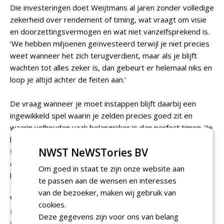
Die investeringen doet Weijtmans al jaren zonder volledige
zekerheid over rendement of timing, wat vraagt om visie
en doorzettingsvermogen en wat niet vanzelfsprekend is.
'We hebben miljoenen geïnvesteerd terwijl je niet precies
weet wanneer het zich terugverdient, maar als je blijft
wachten tot alles zeker is, dan gebeurt er helemaal niks en
loop je altijd achter de feiten aan.'
De vraag wanneer je moet instappen blijft daarbij een
ingewikkeld spel waarin je zelden precies goed zit en
waarin volhouden vaak belangrijker is dan perfect timen. 'Je
bent al snel te vroeg of te laat en meestal zit je er ergens
NWST NeWSTories BV
tussenin, dus dan moet je het gewoon volhouden totdat
de markt jouw kant op beweegt en dat vraagt geduld,'
Om goed in staat te zijn onze website aan
klinkt het, door schade en schande wijs geworden.
te passen aan de wensen en interesses
van de bezoeker, maken wij gebruik van
Verantwoordelijkheid voor de toekomst
cookies.
Hoe houdt Weijtmans zijn innovatievisie ondanks
Deze gegevens zijn voor ons van belang
tegenslagen stevig vast? 'Ik houd de focus op de