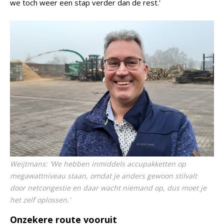
we toch weer een stap verder dan de rest.'
Weijtmans: 'We hebben inmiddels accupakketten op
megawattniveau staan, omdat je anders gewoon stilvalt
door netcongestie en daar wacht niemand op, dus moet je
het zelf oplossen.'
Onzekere route vooruit