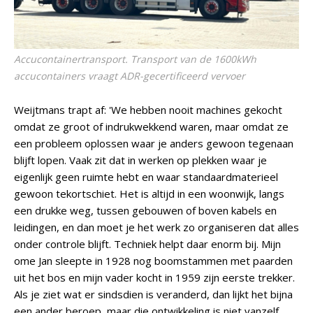
Accucontainertransport. Transport van de 1600kWh
accucontainers vraagt ADR-gecertificeerd vervoer
Weijtmans trapt af: 'We hebben nooit machines gekocht
omdat ze groot of indrukwekkend waren, maar omdat ze
een probleem oplossen waar je anders gewoon tegenaan
blijft lopen. Vaak zit dat in werken op plekken waar je
eigenlijk geen ruimte hebt en waar standaardmaterieel
gewoon tekortschiet. Het is altijd in een woonwijk, langs
een drukke weg, tussen gebouwen of boven kabels en
leidingen, en dan moet je het werk zo organiseren dat alles
onder controle blijft. Techniek helpt daar enorm bij. Mijn
ome Jan sleepte in 1928 nog boomstammen met paarden
uit het bos en mijn vader kocht in 1959 zijn eerste trekker.
Als je ziet wat er sindsdien is veranderd, dan lijkt het bijna
een ander beroep, maar die ontwikkeling is niet vanzelf