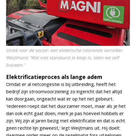
Uniek voor de sector: een elektrische roterende verreiker.
Weijtmans: 'Wat niet standaard te koop is, laten we zelf
bouwen.'
Elektrificatieproces als lange adem
Omdat er al netcongestie is bij uitbreiding, heeft het
bedrijf zijn stroomvoorziening zo ingericht dat het altijd
kan doorgaan, ongeacht wat er op het net gebeurt.
'Iedereen roept dat het duurzamer moet, maar als je het
dan ook echt gaat doen, merk je pas hoeveel hobbels er
zijn. Wij zijn al jaren bezig met elektrificatie en dat is echt
geen rechte lijn geweest,' legt Weijtmans uit. Hij doelt
daarmee onder meer op de regelmatig fors uitgelopen