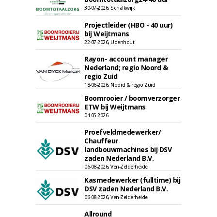
30-07-2026, Schalkwijk
Projectleider (HBO - 40 uur)
bij Weijtmans
22-07-2026, Udenhout
Rayon- account manager
Nederland; regio Noord &
regio Zuid
18-06-2026, Noord & regio Zuid
Boomrooier / boomverzorger
ETW bij Weijtmans
04-05-2026
Proefveldmedewerker/
Chauffeur
landbouwmachines bij DSV
zaden Nederland B.V.
06-08-2026, Ven-Zelderheide
Kasmedewerker (fulltime) bij
DSV zaden Nederland B.V.
06-08-2026, Ven-Zelderheide
Allround