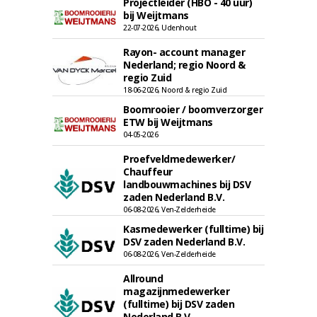
Projectleider (HBO - 40 uur)
bij Weijtmans
22-07-2026, Udenhout
Rayon- account manager
Nederland; regio Noord &
regio Zuid
18-06-2026, Noord & regio Zuid
Boomrooier / boomverzorger
ETW bij Weijtmans
04-05-2026
Proefveldmedewerker/
Chauffeur
landbouwmachines bij DSV
zaden Nederland B.V.
06-08-2026, Ven-Zelderheide
Kasmedewerker (fulltime) bij
DSV zaden Nederland B.V.
06-08-2026, Ven-Zelderheide
Allround
magazijnmedewerker
(fulltime) bij DSV zaden
Nederland B.V.