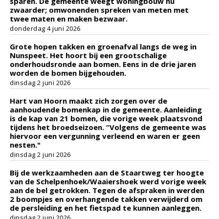
sparen. De gemeente weegt woningbouw nu
zwaarder; omwonenden spreken van meten met
twee maten en maken bezwaar.
donderdag 4 juni 2026
Grote hopen takken en groenafval langs de weg in
Nunspeet. Het hoort bij een grootschalige
onderhoudsronde aan bomen. Eens in de drie jaren
worden de bomen bijgehouden.
dinsdag 2 juni 2026
Hart van Hoorn maakt zich zorgen over de
aanhoudende bomenkap in de gemeente. Aanleiding
is de kap van 21 bomen, die vorige week plaatsvond
tijdens het broedseizoen. “Volgens de gemeente was
hiervoor een vergunning verleend en waren er geen
nesten."
dinsdag 2 juni 2026
Bij de werkzaamheden aan de Staartweg ter hoogte
van de Schelpenhoek/Waaiershoek werd vorige week
aan de bel getrokken. Tegen de afspraken in werden
2 boompjes en overhangende takken verwijderd om
de persleiding en het fietspad te kunnen aanleggen.
dinsdag 2 juni 2026