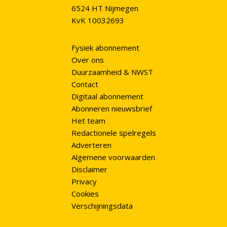
6524 HT Nijmegen
KvK 10032693
Fysiek abonnement
Over ons
Duurzaamheid & NWST
Contact
Digitaal abonnement
Abonneren nieuwsbrief
Het team
Redactionele spelregels
Adverteren
Algemene voorwaarden
Disclaimer
Privacy
Cookies
Verschijningsdata