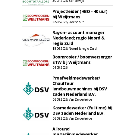
30-07-2026, Schalkwijk
Projectleider (HBO - 40 uur)
bij Weijtmans
22-07-2026, Udenhout
Rayon- account manager
Nederland; regio Noord &
regio Zuid
18-06-2026, Noord & regio Zuid
Boomrooier / boomverzorger
ETW bij Weijtmans
04-05-2026
Proefveldmedewerker/
Chauffeur
landbouwmachines bij DSV
zaden Nederland B.V.
06-08-2026, Ven-Zelderheide
Kasmedewerker (fulltime) bij
DSV zaden Nederland B.V.
06-08-2026, Ven-Zelderheide
Allround
magazijnmedewerker