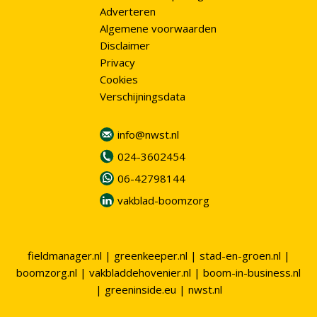
Adverteren
Algemene voorwaarden
Disclaimer
Privacy
Cookies
Verschijningsdata
info@nwst.nl
024-3602454
06-42798144
vakblad-boomzorg
fieldmanager.nl
|
greenkeeper.nl
|
stad-en-groen.nl
|
boomzorg.nl
|
vakbladdehovenier.nl
|
boom-in-business.nl
|
greeninside.eu
|
nwst.nl