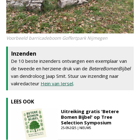
Voorbeeld barricadeboom Goffertpark Nijmegen
Inzenden
De 10 beste inzenders ontvangen een exemplaar van
de tweede en herziene druk van de
BetereBomenBijbel
van dendroloog Jaap Smit. Stuur uw inzending naar
vakredacteur
Hein van Iersel
.
LEES OOK
Uitreiking gratis 'Betere
Bomen Bijbel' op Tree
Selection Symposium
25-09-2025 | NIEUWS