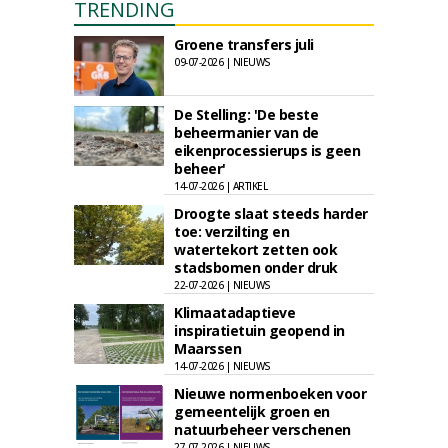
TRENDING
Groene transfers juli
09-07-2026 | NIEUWS
De Stelling: 'De beste
beheermanier van de
eikenprocessierups is geen
beheer'
14-07-2026 | ARTIKEL
Droogte slaat steeds harder
toe: verzilting en
watertekort zetten ook
stadsbomen onder druk
22-07-2026 | NIEUWS
Klimaatadaptieve
inspiratietuin geopend in
Maarssen
14-07-2026 | NIEUWS
Nieuwe normenboeken voor
gemeentelijk groen en
natuurbeheer verschenen
27-07-2026 | NIEUWS