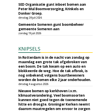
SED Organisatie gunt inboet bomen aan
Peter Mul Boomverzorging, Krinkels en
Donker Groep.
dinsdag 28 juli 2026
Gemeente Someren gunt boombeheer
gemeente Someren aan
zondag 19 juli 2026
KNIPSELS
In Rotterdam is in de nacht van zondag op
maandag een grote tak afgebroken van
een boom. De tak kwam op een auto en
blokkeerde de weg. Hoe de tak afbrak, is
nog onbekend; volgens buurtbewoners
worden de bomen elke 2 jaar onderhouden.
dinsdag 4 augustus 2026
Nieuwe bomen op kerkhoven i.v.m.
klimaatverandering. Veel boomsoorten
kunnen niet goed tegen de toenemende
hitte en droogte. Groninger Kerken neemt
daarom maatregelen om ervoor te zorgen