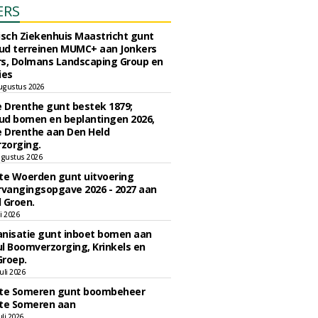
ERS
sch Ziekenhuis Maastricht gunt
ud terreinen MUMC+ aan Jonkers
rs, Dolmans Landscaping Group en
ies
ugustus 2026
e Drenthe gunt bestek 1879;
ud bomen en beplantingen 2026,
e Drenthe aan Den Held
zorging.
gustus 2026
e Woerden gunt uitvoering
vangingsopgave 2026 - 2027 aan
 Groen.
li 2026
nisatie gunt inboet bomen aan
l Boomverzorging, Krinkels en
Groep.
uli 2026
e Someren gunt boombeheer
e Someren aan
li 2026