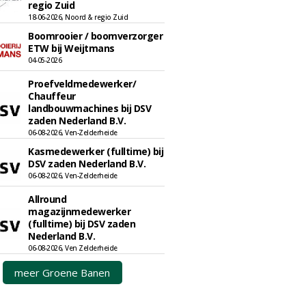
regio Zuid
18-06-2026, Noord & regio Zuid
Boomrooier / boomverzorger
ETW bij Weijtmans
04-05-2026
Proefveldmedewerker/
Chauffeur
landbouwmachines bij DSV
zaden Nederland B.V.
06-08-2026, Ven-Zelderheide
Kasmedewerker (fulltime) bij
DSV zaden Nederland B.V.
06-08-2026, Ven-Zelderheide
Allround
magazijnmedewerker
(fulltime) bij DSV zaden
Nederland B.V.
06-08-2026, Ven Zelderheide
meer Groene Banen