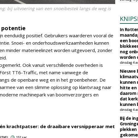
g: bij uitvoering van een snoeibestek langs de weg is
KNIPS
 potentie
In Rotte
maandag
ijn eenduidig positief. Gebruikers waarderen vooral de
een boo
ficiëntie. Snoei- en onderhoudswerkzaamheden kunnen
blokkeer
n minder materieelinzet worden uitgevoerd, zonder
nog onb
worden d
eid.
dinsdag 4 a
opgemerkt. Ook vanuit verschillende overheden is
Nieuwe 
e Först TT6-Traffic, met name vanwege de
klimaat
langs de openbare weg en in het groenbeheer. De
kunnen 
 daarmee van een slimme oplossing op klantvraag naar
hitte en
daarom 
t moderne machinepark van boomverzorgers en
dat kerk
kunnen b
dinsdag 4 a
Bij de i
Groninge
één krachtpatser: de draaibare versnipperaar met
plekken
gekomen
RTIKEL
152 sec