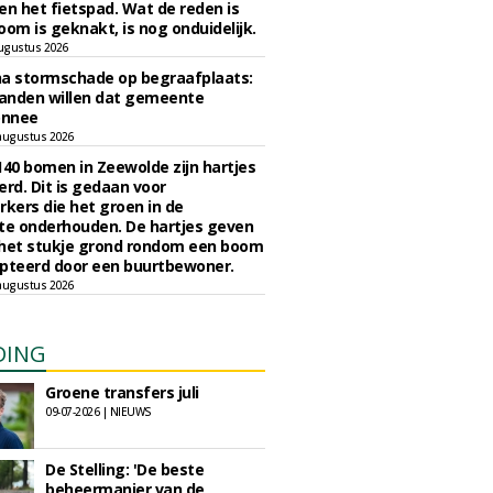
en het fietspad. Wat de reden is
oom is geknakt, is nog onduidelijk.
ugustus 2026
na stormschade op begraafplaats:
anden willen dat gemeente
onnee
augustus 2026
140 bomen in Zeewolde zijn hartjes
erd. Dit is gedaan voor
ers die het groen in de
e onderhouden. De hartjes geven
 het stukje grond rondom een boom
pteerd door een buurtbewoner.
augustus 2026
DING
Groene transfers juli
09-07-2026 | NIEUWS
De Stelling: 'De beste
beheermanier van de