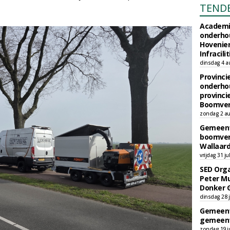
TEND
Academi
onderho
Hovenie
Infracilit
dinsdag 4 a
Provinci
onderho
provinci
Boomver
zondag 2 au
Gemeent
boomver
Wallaard
vrijdag 31 ju
SED Orga
Peter Mu
Donker 
dinsdag 28 j
Gemeent
gemeent
zondag 19 ju