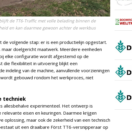
lijft de TT6-Traffic met volle belading binnen de
nheid en kan daarmee gewoon achter de werkbus
t de volgende stap: er is een productielijn opgestart.
, maar doelgericht maatwerk. Meerdere eenheden
ij elke configuratie wordt afgestemd op de
die flexibiliteit in uitvoering blijkt een
de indeling van de machine, aanvullende voorzieningen
 wordt gebouwd rondom het werkproces, niet
e techniek
is allesbehalve experimenteel. Het ontwerp is
le relevante eisen en keuringen. Daarmee krijgen
ve oplossing, maar ook de zekerheid van een technisch
estaat uit een draaibare Först TT6-versnipperaar op