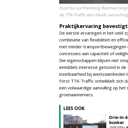
Inzet bij Luchtenberg Boomverzorgin
de TT6-Traffic een ideale aanvulling
Praktijkervaring bevestigt
De eerste ervaringen in het veld z
combinatie van flexibiliteit en ef
met minder transportbewegingen e
concessies aan capaciteit of veiligh
Die eigenschappen blijven niet on
inmiddels interesse getoond in d
inzetbaarheid bij werkzaamheden 
Först TT6-Traffic ontwikkelt zich
een volwaardige aanvulling op he
groenaannemers.
LEES OOK
Drie-in-
bunker
10-03-2026 | A