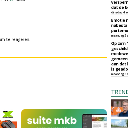
versperr
dat de b
dinsdag 4 a
Emotie 
nabesta
portem
maandag 3 
m te reageren.
Op zo'n 
geschild
medewerk
gemeent
aan dat
is geado
maandag 3 
TREN