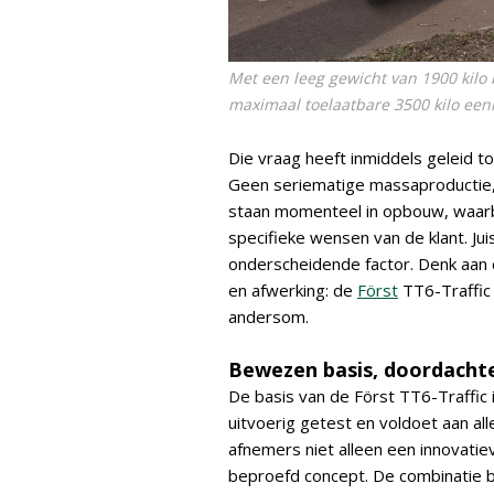
Met een leeg gewicht van 1900 kilo b
maximaal toelaatbare 3500 kilo ee
Die vraag heeft inmiddels geleid to
Geen seriematige massaproductie
staan momenteel in opbouw, waarb
specifieke wensen van de klant. Juist 
onderscheidende factor. Denk aan 
en afwerking: de
Först
TT6-Traffic
andersom.
Bewezen basis, doordacht
De basis van de Först TT6-Traffic 
uitvoerig getest en voldoet aan al
afnemers niet alleen een innovatie
beproefd concept. De combinatie b