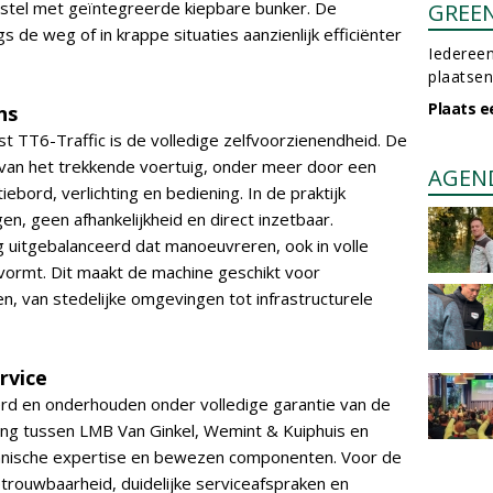
tel met geïntegreerde kiepbare bunker. De
GREE
 de weg of in krappe situaties aanzienlijk efficiënter
Iedereen
plaatsen
Plaats e
ns
st TT6-Traffic is de volledige zelfvoorzienendheid. De
k van het trekkende voertuig, onder meer door een
AGEN
bord, verlichting en bediening. In de praktijk
gen, geen afhankelijkheid en direct inzetbaar.
g uitgebalanceerd dat manoeuvreren, ook in volle
vormt. Dit maakt de machine geschikt voor
 van stedelijke omgevingen tot infrastructurele
rvice
rd en onderhouden onder volledige garantie van de
ng tussen LMB Van Ginkel, Wemint & Kuiphuis en
echnische expertise en bewezen componenten. Voor de
betrouwbaarheid, duidelijke serviceafspraken en