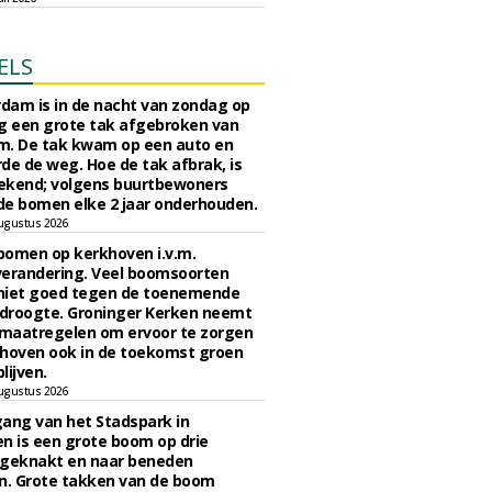
ELS
rdam is in de nacht van zondag op
 een grote tak afgebroken van
m. De tak kwam op een auto en
de de weg. Hoe de tak afbrak, is
ekend; volgens buurtbewoners
e bomen elke 2 jaar onderhouden.
ugustus 2026
bomen op kerkhoven i.v.m.
verandering. Veel boomsoorten
niet goed tegen de toenemende
 droogte. Groninger Kerken neemt
maatregelen om ervoor te zorgen
hoven ook in de toekomst groen
lijven.
ugustus 2026
ngang van het Stadspark in
n is een grote boom op drie
 geknakt en naar beneden
. Grote takken van de boom