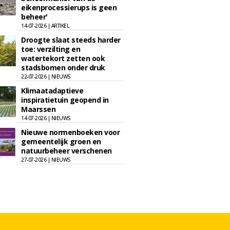
eikenprocessierups is geen
beheer'
14-07-2026 | ARTIKEL
Droogte slaat steeds harder
toe: verzilting en
watertekort zetten ook
stadsbomen onder druk
22-07-2026 | NIEUWS
Klimaatadaptieve
inspiratietuin geopend in
Maarssen
14-07-2026 | NIEUWS
Nieuwe normenboeken voor
gemeentelijk groen en
natuurbeheer verschenen
27-07-2026 | NIEUWS