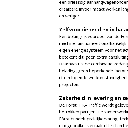
een drieassig aanhangwagenonders
draaibare invoer maakt werken langs
en veiliger.
Zelfvoorzienend en in bala
Een belangrijk voordeel van de För
machine functioneert onafhankelij
eigen energiesysteem voor het actie
betekent dit: geen extra aansluitin
Daarnaast is de combinatie zodani
belading, geen beperkende factor 
uiteenlopende werkomstandigheden,
projecten.
Zekerheid in levering en se
De Först TT6-Traffic wordt geleve
betrokken partijen. De samenwerki
Först bundelt praktijkervaring, t
eindgebruiker vertaalt dit zich in 