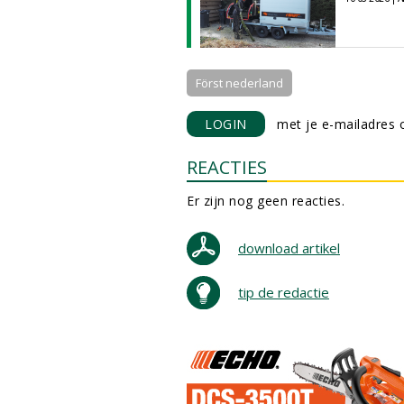
Först nederland
LOGIN
met je e-mailadres o
REACTIES
Er zijn nog geen reacties.
download artikel
tip de redactie