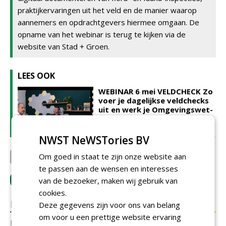
praktijkervaringen uit het veld en de manier waarop
aannemers en opdrachtgevers hiermee omgaan. De
opname van het webinar is terug te kijken via de
website van Stad + Groen.
LEES OOK
WEBINAR 6 mei VELDCHECK Zo
voer je dagelijkse veldchecks
uit en werk je Omgevingswet-
proof
07-05-2026 | NIEUWS
NWST NeWSTories BV
Om goed in staat te zijn onze website aan
Veldcheck B.V.
te passen aan de wensen en interesses
LOGIN
van de bezoeker, maken wij gebruik van
met je e-mailadres om te reageren.
cookies.
REACTIES
Deze gegevens zijn voor ons van belang
om voor u een prettige website ervaring
Er zijn nog geen reacties.