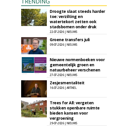
TRENDING
Droogte slaat steeds harder
toe: verzilting en
watertekort zetten ook
stadsbomen onder druk
22-07-2026 | NIEUWS
Groene transfers juli
09-07-2026 | NIEUWS
Nieuwe normenboeken voor
gemeentelijk groen en
natuurbeheer verschenen
27-07-2026 | NIEUWS
Zesjesmentaliteit
16-07-2026 | ARTIKEL
Trees for All: vergeten
stukken openbare ruimte
bieden kansen voor
vergroening
29-07-2026 | NIEUWS