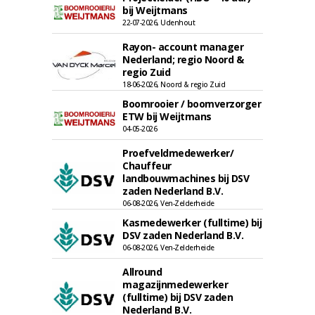
bij Weijtmans
22-07-2026, Udenhout
Rayon- account manager
Nederland; regio Noord &
regio Zuid
18-06-2026, Noord & regio Zuid
Boomrooier / boomverzorger
ETW bij Weijtmans
04-05-2026
Proefveldmedewerker/
Chauffeur
landbouwmachines bij DSV
zaden Nederland B.V.
06-08-2026, Ven-Zelderheide
Kasmedewerker (fulltime) bij
DSV zaden Nederland B.V.
06-08-2026, Ven-Zelderheide
Allround
magazijnmedewerker
(fulltime) bij DSV zaden
Nederland B.V.