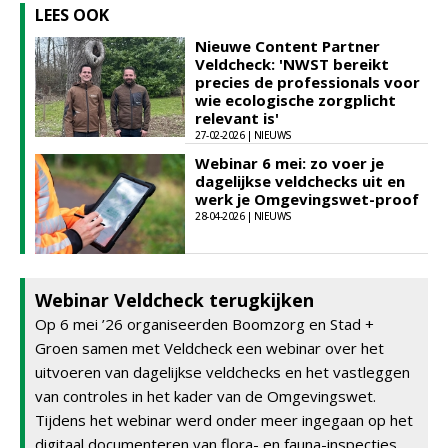
LEES OOK
Nieuwe Content Partner
Veldcheck: 'NWST bereikt
precies de professionals voor
wie ecologische zorgplicht
relevant is'
27-02-2026 | NIEUWS
Webinar 6 mei: zo voer je
dagelijkse veldchecks uit en
werk je Omgevingswet-proof
28-04-2026 | NIEUWS
Webinar Veldcheck terugkijken
Op 6 mei ’26 organiseerden Boomzorg en Stad +
Groen samen met Veldcheck een webinar over het
uitvoeren van dagelijkse veldchecks en het vastleggen
van controles in het kader van de Omgevingswet.
Tijdens het webinar werd onder meer ingegaan op het
digitaal documenteren van flora- en fauna-inspecties,