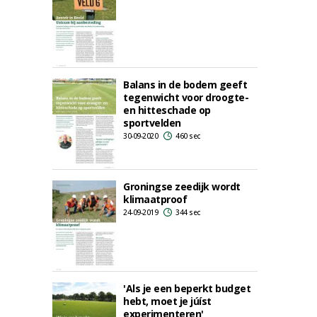
Balans in de bodem geeft
tegenwicht voor droogte-
en hitteschade op
sportvelden
30-09-2020
460 sec
Groningse zeedijk wordt
klimaatproof
24-09-2019
344 sec
'Als je een beperkt budget
hebt, moet je júíst
experimenteren'