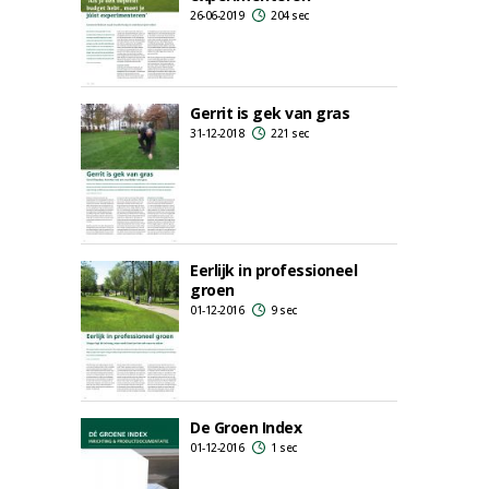
26-06-2019
204 sec
Gerrit is gek van gras
31-12-2018
221 sec
Eerlijk in professioneel
groen
01-12-2016
9 sec
De Groen Index
01-12-2016
1 sec