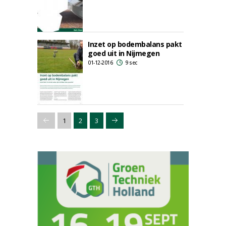
Inzet op bodembalans pakt
goed uit in Nijmegen
01-12-2016
9 sec
1
2
3