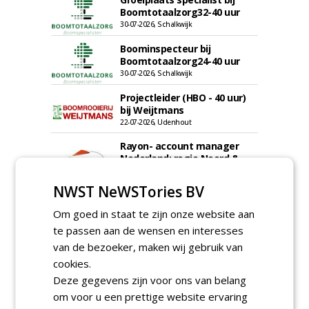
Boomtotaalzorg32-40 uur
30-07-2026, Schalkwijk
Boominspecteur bij
Boomtotaalzorg24-40 uur
30-07-2026, Schalkwijk
Projectleider (HBO - 40 uur)
bij Weijtmans
22-07-2026, Udenhout
Rayon- account manager
Nederland; regio Noord &
regio Zuid
18-06-2026, Noord & regio Zuid
NWST NeWSTories BV
Boomrooier / boomverzorger
Om goed in staat te zijn onze website aan
ETW bij Weijtmans
04-05-2026
te passen aan de wensen en interesses
van de bezoeker, maken wij gebruik van
Proefveldmedewerker/
Chauffeur
cookies.
landbouwmachines bij DSV
Deze gegevens zijn voor ons van belang
zaden Nederland B.V.
om voor u een prettige website ervaring
06-08-2026, Ven-Zelderheide