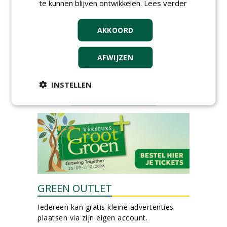
te kunnen blijven ontwikkelen.
Lees verder
Kasmedewerker (fulltime) bij
DSV zaden Nederland B.V.
06-08-2026, Ven-Zelderheide
AKKOORD
Allround
magazijnmedewerker
AFWIJZEN
(fulltime) bij DSV zaden
Nederland B.V.
06-08-2026, Ven Zelderheide
INSTELLEN
meer Groene Banen
GREEN OUTLET
Iedereen kan gratis kleine advertenties
plaatsen via zijn eigen account.