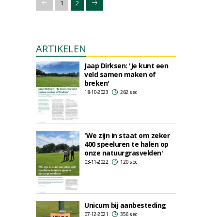
1
2
ARTIKELEN
Jaap Dirksen: 'Je kunt een
veld samen maken of
breken'
18-10-2023
262 sec
'We zijn in staat om zeker
400 speeluren te halen op
onze natuurgrasvelden'
03-11-2022
120 sec
Unicum bij aanbesteding
07-12-2021
356 sec