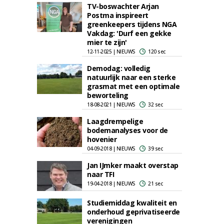
TV-boswachter Arjan
Postma inspireert
greenkeepers tijdens NGA
Vakdag: 'Durf een gekke
mier te zijn'
12-11-2025 | NIEUWS
120 sec
Demodag: volledig
natuurlijk naar een sterke
grasmat met een optimale
beworteling
18-08-2021 | NIEUWS
32 sec
Laagdrempelige
bodemanalyses voor de
hovenier
04-09-2018 | NIEUWS
39 sec
Jan IJmker maakt overstap
naar TFI
19-04-2018 | NIEUWS
21 sec
Studiemiddag kwaliteit en
onderhoud geprivatiseerde
verenigingen