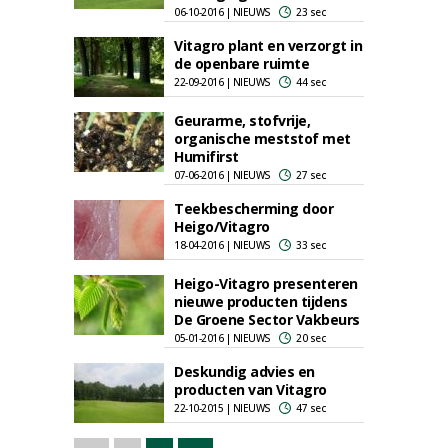
06-10-2016 | NIEUWS
23 sec
Vitagro plant en verzorgt in
de openbare ruimte
22-09-2016 | NIEUWS
44 sec
Geurarme, stofvrije,
organische meststof met
Humifirst
07-06-2016 | NIEUWS
27 sec
Teekbescherming door
Heigo/Vitagro
18-04-2016 | NIEUWS
33 sec
Heigo-Vitagro presenteren
nieuwe producten tijdens
De Groene Sector Vakbeurs
05-01-2016 | NIEUWS
20 sec
Deskundig advies en
producten van Vitagro
22-10-2015 | NIEUWS
47 sec