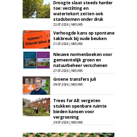
Droogte slaat steeds harder
toe: verzilting en
watertekort zetten ook
stadsbomen onder druk
22-07-2026 | NIEUWS
Verhoogde kans op spontane
takbreuk bij oude beuken
21-07-2026 | NIEUWS
Nieuwe normenboeken voor
gemeentelijk groen en
natuurbeheer verschenen
27-07-2026 | NIEUWS
Groene transfers juli
09-07-2026 | NIEUWS
Trees for All: vergeten
stukken openbare ruimte
bieden kansen voor
vergroening
29-07-2026 | NIEUWS