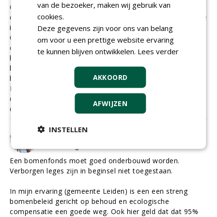
van de bezoeker, maken wij gebruik van
Op die manier komt de/een boom weliswaar niet op
cookies.
dezelfde plaats terecht, maar wel op een plaats waar deze
is gewenst.
Deze gegevens zijn voor ons van belang
Op deze manier hou je bomenbestand dus ook gewoon
om voor u een prettige website ervaring
op peil,
te kunnen blijven ontwikkelen.
Lees verder
heb je niet te maken met controles en handhaving,
heb je (weer) een prachtig moment om de aanplant van
AKKOORD
bomen onder de aandacht te brengen.
Het is een andere manier van denken. en als je misschien
denkt dit kan toch helemaal niet. Jawel het gebeurt al op
AFWIJZEN
deze manier!
INSTELLEN
Roelant Jonker
Roelant Jonker | Adviseur Ecologie en Bomen
donderdag 28 mei 2026
Een bomenfonds moet goed onderbouwd worden.
Verborgen leges zijn in beginsel niet toegestaan.
In mijn ervaring (gemeente Leiden) is een een streng
bomenbeleid gericht op behoud en ecologische
compensatie een goede weg. Ook hier geld dat dat 95%