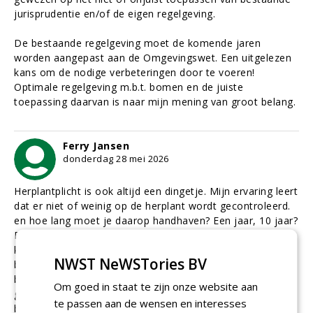
jurisprudentie en/of de eigen regelgeving.
De bestaande regelgeving moet de komende jaren
worden aangepast aan de Omgevingswet. Een uitgelezen
kans om de nodige verbeteringen door te voeren!
Optimale regelgeving m.b.t. bomen en de juiste
toepassing daarvan is naar mijn mening van groot belang.
Ferry Jansen
donderdag 28 mei 2026
Herplantplicht is ook altijd een dingetje. Mijn ervaring leert
dat er niet of weinig op de herplant wordt gecontroleerd.
en hoe lang moet je daarop handhaven? Een jaar, 10 jaar?
Een ander manier is om bij een verlenen van een
kapvergunning diegene een bijdrage te laten doen in een
NWST NeWSTories BV
bomenfonds. Geen herplantplicht dus, maar een financiële
bijdrage. Die bijdrage en het bomenfonds kan vervolgens
Om goed in staat te zijn onze website aan
gebruikt worden om gratis bijvoorbeeld één keer per jaar
te passen aan de wensen en interesses
bomen uit te delen aan bewoners en bedrijven.