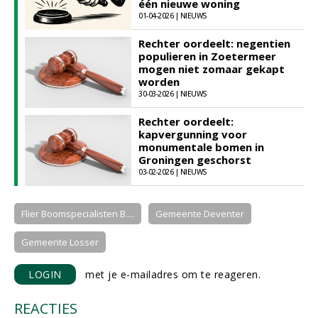
één nieuwe woning
01-04-2026 | NIEUWS
Rechter oordeelt: negentien
populieren in Zoetermeer
mogen niet zomaar gekapt
worden
30-03-2026 | NIEUWS
Rechter oordeelt:
kapvergunning voor
monumentale bomen in
Groningen geschorst
03-02-2026 | NIEUWS
Flier Boomspecialisten B....
Gemeente Deventer
Gemeente Losser
LOGIN
met je e-mailadres om te reageren.
REACTIES