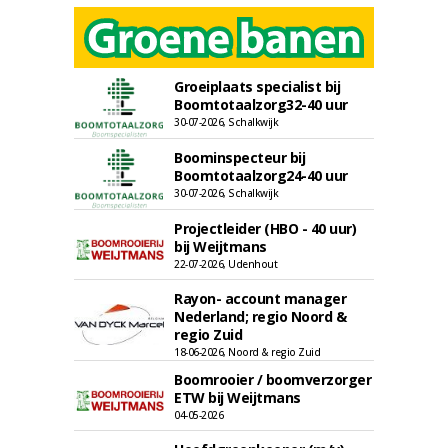
Groeiplaats specialist bij
Boomtotaalzorg32-40 uur
30-07-2026, Schalkwijk
Boominspecteur bij
Boomtotaalzorg24-40 uur
30-07-2026, Schalkwijk
Projectleider (HBO - 40 uur)
bij Weijtmans
22-07-2026, Udenhout
Rayon- account manager
Nederland; regio Noord &
regio Zuid
18-06-2026, Noord & regio Zuid
Boomrooier / boomverzorger
ETW bij Weijtmans
04-05-2026