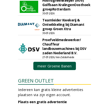
Hoofdgreenkeeper (m/v)
Golfbaan KralingenOosthoek
groepRotterdam
30-07-2026
Teamleider Kwekerij &
Ontwikkeling bij Diamant
groep Groen Xtra
30-07-2026
Proefveldmedewerker/
Chauffeur
landbouwmachines bij DSV
zaden Nederland B.V.
27-07-2026, Ven-Zelderheide
meer Groene Banen
GREEN OUTLET
Iedereen kan gratis kleine advertenties
plaatsen via zijn eigen account.
Plaats een gratis advertentie