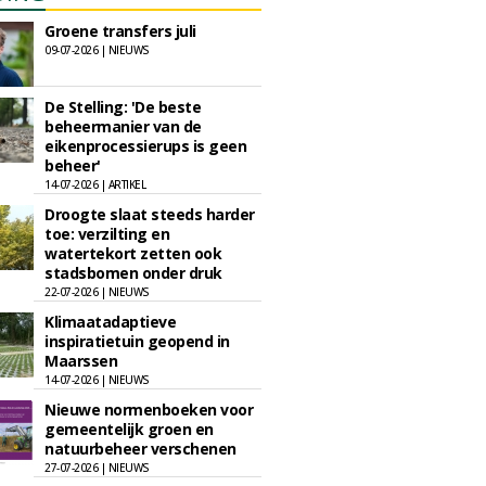
Groene transfers juli
09-07-2026 | NIEUWS
De Stelling: 'De beste
beheermanier van de
eikenprocessierups is geen
beheer'
14-07-2026 | ARTIKEL
Droogte slaat steeds harder
toe: verzilting en
watertekort zetten ook
stadsbomen onder druk
22-07-2026 | NIEUWS
Klimaatadaptieve
inspiratietuin geopend in
Maarssen
14-07-2026 | NIEUWS
Nieuwe normenboeken voor
gemeentelijk groen en
natuurbeheer verschenen
27-07-2026 | NIEUWS