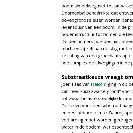
boom simpelweg niet tot ontwikkel
Doornenbal benadrukte dat ontwerp 
bovengrondse eisen worden benader
levensduur van een boom. In de pra
bodemstructuur tot bomen die klein 
De deelnemers hoefden niet alleen
mochten zij zelf aan de slag met e
inrichting van een groeiplaats op 
hoe complex de afwegingen in de p
Substraatkeuze vraagt o
Joeri Faas van
Heicom
ging in op d
van "een kuub zwarte grond" voorbi
tot zwaarbelaste stedelijke locatie
De keuze voor een substraat hangt
en beschikbare ruimte. Daarbij spel
verharding moet worden gedragen. 
water in de bodem, wat essentieel 