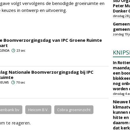
SED Orga
pgave volgt vervolgens de benodigde groeiruimte en
Peter Mu
e keuzes in ontwerp en uitvoering.
Donker 
dinsdag 28 j
Gemeent
gemeent
zondag 19 ju
le Boomverzorgingsdag van IPC Groene Ruimte
aart
 AGENDA
23 sec
KNIPS
In Rotte
maandag
lag Nationale Boomverzorgingsdag bij IPC
een boo
Ruimte
blokkeer
 NIEUWS
70 sec
nog onb
worden d
dinsdag 4 a
Nieuwe 
klimaat
menbank bv
Heicom B.V.
Cobra groeninzicht
kunnen 
hitte en
daarom 
m te reageren.
dat kerk