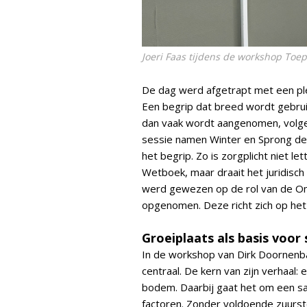
Joeri Faas tijdens de workshop To
De dag werd afgetrapt met een plen
Een begrip dat breed wordt gebruikt
dan vaak wordt aangenomen, volgen
sessie namen Winter en Sprong de
het begrip. Zo is zorgplicht niet let
Wetboek, maar draait het juridisc
werd gewezen op de rol van de Om
opgenomen. Deze richt zich op he
Groeiplaats als basis voor
In de workshop van Dirk Doornenb
centraal. De kern van zijn verhaal:
bodem. Daarbij gaat het om een sa
factoren. Zonder voldoende zuurst