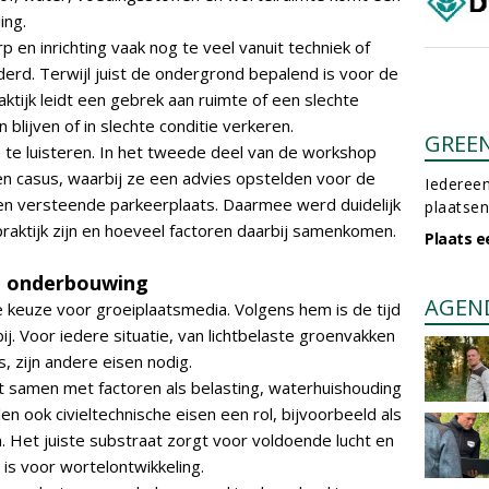
ing.
en inrichting vaak nog te veel vanuit techniek of
d. Terwijl juist de ondergrond bepalend is voor de
ktijk leidt een gebrek aan ruimte of een slechte
blijven of in slechte conditie verkeren.
GREE
 te luisteren. In het tweede deel van de workshop
en casus, waarbij ze een advies opstelden voor de
Iedereen
een versteende parkeerplaats. Daarmee werd duidelijk
plaatsen
raktijk zijn en hoeveel factoren daarbij samenkomen.
Plaats e
m onderbouwing
AGEN
e keuze voor groeiplaatsmedia. Volgens hem is de tijd
j. Voor iedere situatie, van lichtbelaste groenvakken
s, zijn andere eisen nodig.
 samen met factoren als belasting, waterhuishouding
en ook civieltechnische eisen een rol, bijvoorbeeld als
Het juiste substraat zorgt voor voldoende lucht en
is voor wortelontwikkeling.