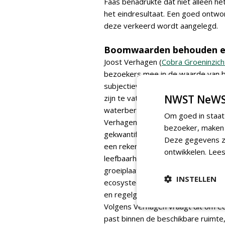
Faas benadrukte dat niet alleen he
het eindresultaat. Een goed ontwor
deze verkeerd wordt aangelegd.
Boomwaarden behouden e
Joost Verhagen (
Cobra Groeninzich
bezoekers mee in de waarde van b
subjectieve en objectief meetbare 
NWST NeWS
zijn te vatten, zijn ecosysteemdi
waterberging, schaduwwerking en l
Om goed in staat
Verhagen liet zien dat deze eco
bezoeker, maken w
gekwantificeerd, bijvoorbeeld op 
Deze gegevens zi
een rekenkundige onderbouwing va
ontwikkelen.
Lees
leefbaarheid. Tegelijkertijd wring
groeiplaats mee, waardoor het po
INSTELLEN
ecosysteemdiensten, niet worden
en regelgeving spelen daarin een g
Volgens Verhagen vraagt dit om ee
past binnen de beschikbare ruimte