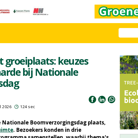
t groeiplaats: keuzes
rde bij Nationale
sdag
l 2026
124 sec
e Nationale Boomverzorgingsdag plaats,
uimte
. Bezoekers konden in drie
programma samenstellen, waarbij thema's