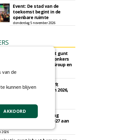
Event: De stad van de
toekomst begint in de
openbare ruimte
donderdag 5 november 2026
ERS
sch Ziekenhuis Maastricht gunt
ud terreinen MUMC+ aan Jonkers
rs, Dolmans Landscaping Group en
ies
s van de
ugustus 2026
e Drenthe gunt bestek 1879;
te kunnen blijven
ud bomen en beplantingen 2026,
e Drenthe aan Den Held
zorging.
gustus 2026
AKKOORD
e Woerden gunt uitvoering
vangingsopgave 2026 - 2027 aan
 Groen.
li 2026