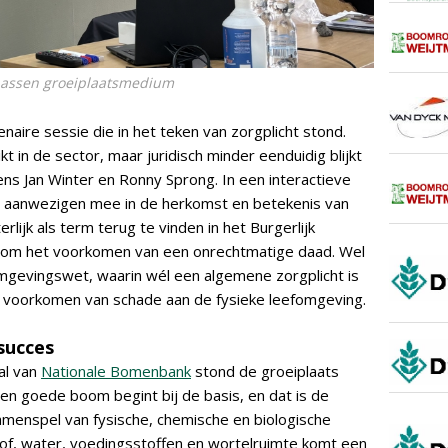
epassen groeiplaatsmedium
aire sessie die in het teken van zorgplicht stond.
 in de sector, maar juridisch minder eenduidig blijkt
s Jan Winter en Ronny Sprong. In een interactieve
 aanwezigen mee in de herkomst en betekenis van
terlijk als term terug te vinden in het Burgerlijk
h om het voorkomen van een onrechtmatige daad. Wel
gevingswet, waarin wél een algemene zorgplicht is
t voorkomen van schade aan de fysieke leefomgeving.
 succes
al van
Nationale Bomenbank
stond de groeiplaats
 een goede boom begint bij de basis, en dat is de
menspel van fysische, chemische en biologische
of, water, voedingsstoffen en wortelruimte komt een