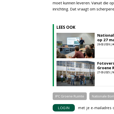
moet kunnen leveren. Vanuit die o
inrichting. Dat vraagt om scherper
LEES OOK
Nationa
op 27 m
26-02-2026 |
Fotovers
Groene 
27-03-2025 |
IPC Groene Ruimte
Nationale Bo
LOGIN
met je e-mailadres o