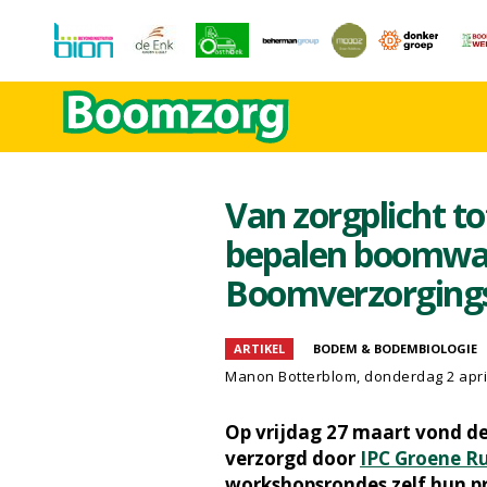
Van zorgplicht to
bepalen boomwaa
Boomverzorging
ARTIKEL
BODEM & BODEMBIOLOGIE
Manon Botterblom
, donderdag 2 apri
Op vrijdag 27 maart vond d
verzorgd door
IPC Groene R
workshopsrondes zelf hun 