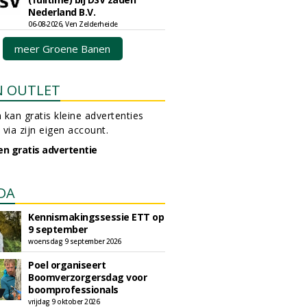
Nederland B.V.
06-08-2026, Ven Zelderheide
meer Groene Banen
N OUTLET
 kan gratis kleine advertenties
 via zijn eigen account.
en gratis advertentie
DA
Kennismakingssessie ETT op
9 september
woensdag 9 september 2026
Poel organiseert
Boomverzorgersdag voor
boomprofessionals
vrijdag 9 oktober 2026