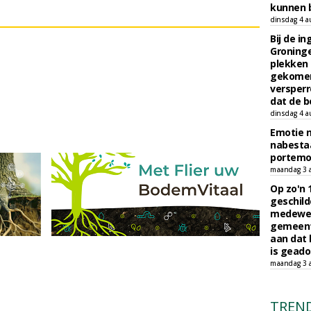
kunnen b
dinsdag 4 a
Bij de i
Groninge
plekken
gekomen
versperr
dat de b
dinsdag 4 a
Emotie 
nabesta
portem
maandag 3 
Op zo'n 
geschild
medewerk
gemeent
aan dat
is geado
maandag 3 
TREN