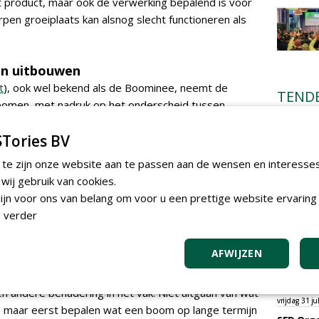
t product, maar ook de verwerking bepalend is voor
pen groeiplaats kan alsnog slecht functioneren als
n uitbouwen
t
), ook wel bekend als de Boominee, neemt de
TEND
omen, met nadruk op het onderscheid tussen
waarden. Waar beleving en gebruik moeilijk in cijfers
Academi
onderho
Tories BV
ensten dat steeds beter. Denk aan CO2-opslag,
Hovenie
uchtzuivering.
Infracilit
 te zijn onze website aan te passen aan de wensen en interesse
systeemdiensten in toenemende mate worden
dinsdag 4 a
ij gebruik van cookies.
basis van kroonvolume of biomassa. Daarmee ontstaat
Provinci
jn voor ons van belang om voor u een prettige website ervaring 
onderho
n de bijdrage van bomen aan klimaatadaptatie en
 verder
provinci
t dat met de praktijk. Bomen krijgen vaak een beperkte
Boomver
tentiële kroonvolume, en daarmee de
zondag 2 au
AFWIJZEN
 gehaald. Ontwerpkeuzes, ondergrondse beperkingen
Gemeent
rote rol.
boomver
Wallaard
n andere benadering in het vak. Niet uitgaan van wat
vrijdag 31 ju
, maar eerst bepalen wat een boom op lange termijn