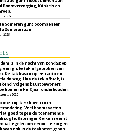
nisatie gunt inboet bomen aan
l Boomverzorging, Krinkels en
Groep.
uli 2026
e Someren gunt boombeheer
e Someren aan
li 2026
ELS
rdam is in de nacht van zondag op
 een grote tak afgebroken van
m. De tak kwam op een auto en
de de weg. Hoe de tak afbrak, is
ekend; volgens buurtbewoners
e bomen elke 2 jaar onderhouden.
ugustus 2026
bomen op kerkhoven i.v.m.
verandering. Veel boomsoorten
niet goed tegen de toenemende
 droogte. Groninger Kerken neemt
maatregelen om ervoor te zorgen
hoven ook in de toekomst groen