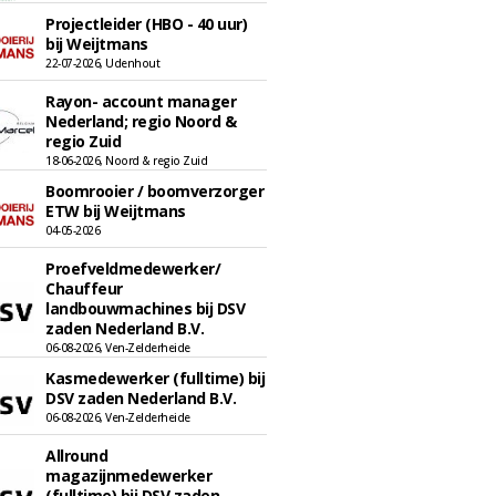
Projectleider (HBO - 40 uur)
bij Weijtmans
22-07-2026, Udenhout
Rayon- account manager
Nederland; regio Noord &
regio Zuid
18-06-2026, Noord & regio Zuid
Boomrooier / boomverzorger
ETW bij Weijtmans
04-05-2026
Proefveldmedewerker/
Chauffeur
landbouwmachines bij DSV
zaden Nederland B.V.
06-08-2026, Ven-Zelderheide
Kasmedewerker (fulltime) bij
DSV zaden Nederland B.V.
06-08-2026, Ven-Zelderheide
Allround
magazijnmedewerker
(fulltime) bij DSV zaden