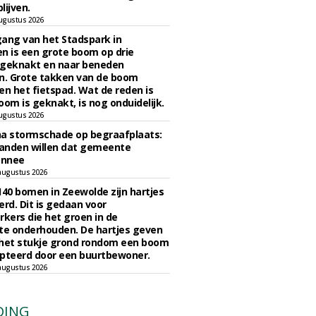
lijven.
ugustus 2026
ngang van het Stadspark in
n is een grote boom op drie
 geknakt en naar beneden
. Grote takken van de boom
en het fietspad. Wat de reden is
oom is geknakt, is nog onduidelijk.
ugustus 2026
na stormschade op begraafplaats:
anden willen dat gemeente
onnee
augustus 2026
140 bomen in Zeewolde zijn hartjes
erd. Dit is gedaan voor
ers die het groen in de
e onderhouden. De hartjes geven
 het stukje grond rondom een boom
pteerd door een buurtbewoner.
augustus 2026
DING