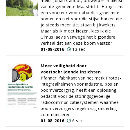
meldt Johan Canoot, ontwerper in dienst
van de gemeente Maastricht. ‘Hoogstens
een voorkeur voor natuurlijk groeiende
bomen en niet voor die stijve harken die
je steeds meer ziet staan bij kwekers.
Maar als ik moet kiezen, kies ik die
Ulmus laevis vanwege het bijzondere
verhaal dat aan deze boom vastzit.’
01-08-2016
13 sec
Meer veiligheid door
voortschrijdende inzichten
Pfanner, fabrikant van het merk Protos-
integraalhelmen voor industrie, bos en
boomverzorging, heeft een oplossing
bedacht voor de storingsgevoelige
radiocommunicatiesystemen waarmee
boomverzorgers regelmatig onderling
communiceren.
01-08-2016
6 sec