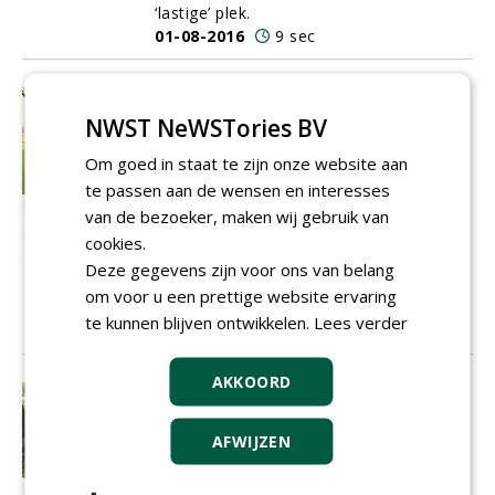
‘lastige’ plek.
01-08-2016
9 sec
Proeve van bekwaamheid is vooral
NWST NeWSTories BV
een generale repetitie voor het
ETW-examen
Om goed in staat te zijn onze website aan
Zo’n 28 jongens van Helicon Apeldoorn
te passen aan de wensen en interesses
deden dit jaar eindexamen
van de bezoeker, maken wij gebruik van
Boomverzorging. De Proeve van
bekwaamheid vond plaats in het
cookies.
Zuiderpark in Apeldoorn. Boomzorg nam
Deze gegevens zijn voor ons van belang
er een kijkje en de vier kandidaten
om voor u een prettige website ervaring
brachten het er zo te zien goed van af.
te kunnen blijven ontwikkelen.
Lees verder
01-08-2016
10 sec
AKKOORD
Bestrijding eikenprocessierups nog
in tussenfase
Wat doen we als het om bestrijding van
AFWIJZEN
de irritante eikenprocessierups gaat?
Nematoden, afzuigen of toch maar weer