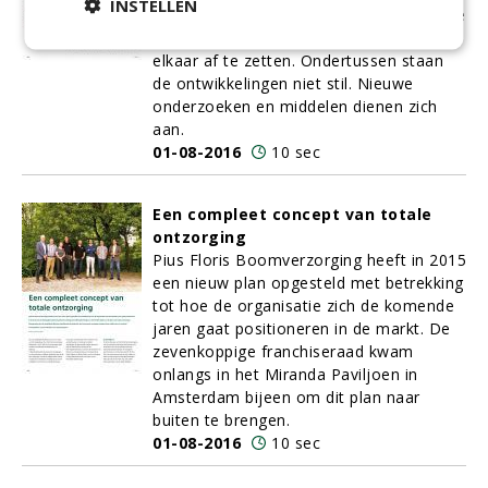
INSTELLEN
Xen Tari? Opdrachtgevers hebben moeite
de effecten van alle methoden tegen
elkaar af te zetten. Ondertussen staan
de ontwikkelingen niet stil. Nieuwe
onderzoeken en middelen dienen zich
aan.
01-08-2016
10 sec
Een compleet concept van totale
ontzorging
Pius Floris Boomverzorging heeft in 2015
een nieuw plan opgesteld met betrekking
tot hoe de organisatie zich de komende
jaren gaat positioneren in de markt. De
zevenkoppige franchiseraad kwam
onlangs in het Miranda Paviljoen in
Amsterdam bijeen om dit plan naar
buiten te brengen.
01-08-2016
10 sec