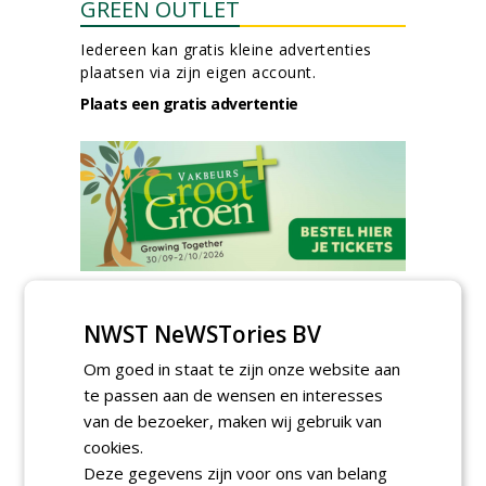
GREEN OUTLET
Iedereen kan gratis kleine advertenties
plaatsen via zijn eigen account.
Plaats een gratis advertentie
AGENDA
NWST NeWSTories BV
Kennismakingssessie ETT op
9 september
Om goed in staat te zijn onze website aan
woensdag 9 september 2026
te passen aan de wensen en interesses
Poel organiseert
van de bezoeker, maken wij gebruik van
Boomverzorgersdag voor
cookies.
boomprofessionals
Deze gegevens zijn voor ons van belang
vrijdag 9 oktober 2026