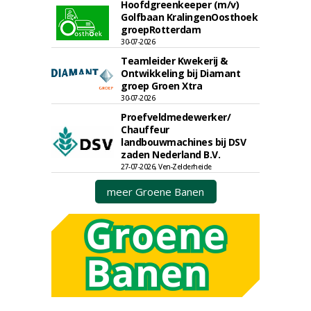
Hoofdgreenkeeper (m/v)
Golfbaan KralingenOosthoek
groepRotterdam
30-07-2026
Teamleider Kwekerij &
Ontwikkeling bij Diamant
groep Groen Xtra
30-07-2026
Proefveldmedewerker/
Chauffeur
landbouwmachines bij DSV
zaden Nederland B.V.
27-07-2026, Ven-Zelderheide
meer Groene Banen