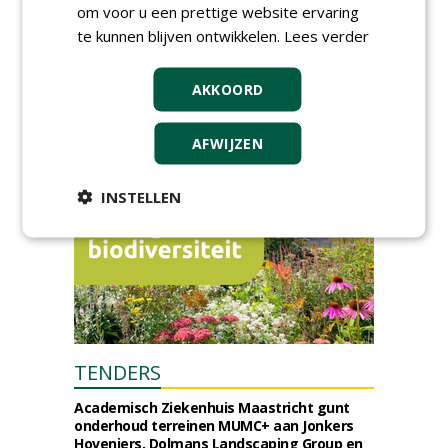
om voor u een prettige website ervaring
Event: De stad van de
toekomst begint in de
te kunnen blijven ontwikkelen.
Lees verder
openbare ruimte
donderdag 5 november 2026
AKKOORD
AFWIJZEN
INSTELLEN
TENDERS
Academisch Ziekenhuis Maastricht gunt
onderhoud terreinen MUMC+ aan Jonkers
Hoveniers, Dolmans Landscaping Group en