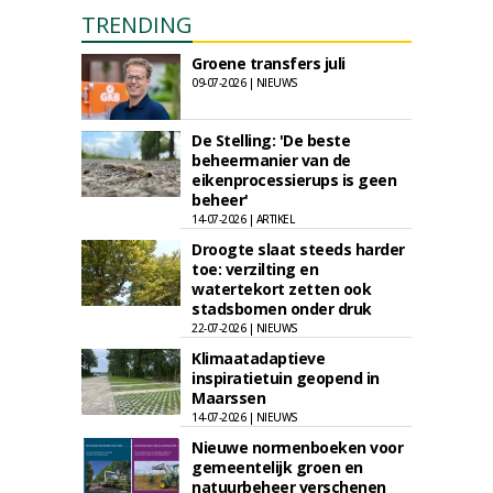
TRENDING
Groene transfers juli
09-07-2026 | NIEUWS
De Stelling: 'De beste
beheermanier van de
eikenprocessierups is geen
beheer'
14-07-2026 | ARTIKEL
Droogte slaat steeds harder
toe: verzilting en
watertekort zetten ook
stadsbomen onder druk
22-07-2026 | NIEUWS
Klimaatadaptieve
inspiratietuin geopend in
Maarssen
14-07-2026 | NIEUWS
Nieuwe normenboeken voor
gemeentelijk groen en
natuurbeheer verschenen