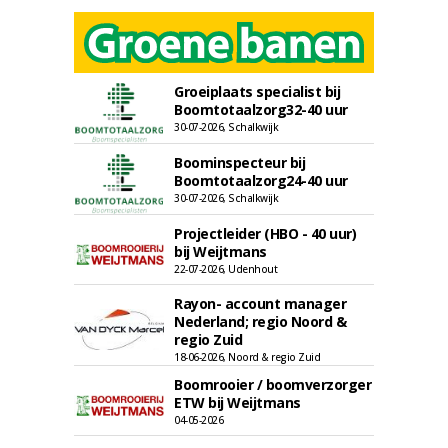
Groeiplaats specialist bij
Boomtotaalzorg32-40 uur
30-07-2026, Schalkwijk
Boominspecteur bij
Boomtotaalzorg24-40 uur
30-07-2026, Schalkwijk
Projectleider (HBO - 40 uur)
bij Weijtmans
22-07-2026, Udenhout
Rayon- account manager
Nederland; regio Noord &
regio Zuid
18-06-2026, Noord & regio Zuid
Boomrooier / boomverzorger
ETW bij Weijtmans
04-05-2026