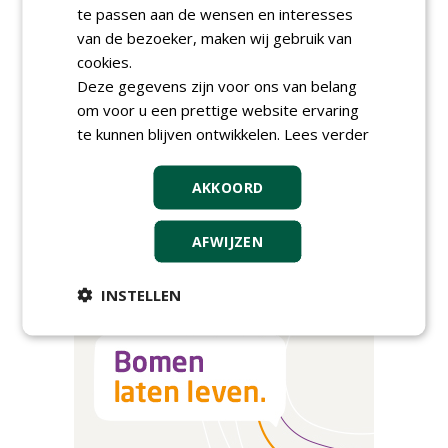
te passen aan de wensen en interesses
AGENDA
van de bezoeker, maken wij gebruik van
cookies.
Kennismakingssessie ETT op
9 september
Deze gegevens zijn voor ons van belang
woensdag 9 september 2026
om voor u een prettige website ervaring
Poel organiseert
te kunnen blijven ontwikkelen.
Lees verder
Boomverzorgersdag voor
boomprofessionals
vrijdag 9 oktober 2026
AKKOORD
Event: De stad van de
toekomst begint in de
AFWIJZEN
openbare ruimte
donderdag 5 november 2026
INSTELLEN