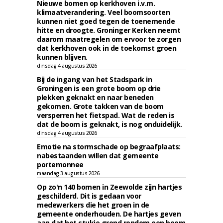
Nieuwe bomen op kerkhoven i.v.m.
klimaatverandering. Veel boomsoorten
kunnen niet goed tegen de toenemende
hitte en droogte. Groninger Kerken neemt
daarom maatregelen om ervoor te zorgen
dat kerkhoven ook in de toekomst groen
kunnen blijven.
dinsdag 4 augustus 2026
Bij de ingang van het Stadspark in
Groningen is een grote boom op drie
plekken geknakt en naar beneden
gekomen. Grote takken van de boom
versperren het fietspad. Wat de reden is
dat de boom is geknakt, is nog onduidelijk.
dinsdag 4 augustus 2026
Emotie na stormschade op begraafplaats:
nabestaanden willen dat gemeente
portemonnee
maandag 3 augustus 2026
Op zo'n 140 bomen in Zeewolde zijn hartjes
geschilderd. Dit is gedaan voor
medewerkers die het groen in de
gemeente onderhouden. De hartjes geven
aan dat het stukje grond rondom een boom