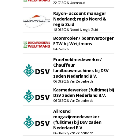
22-07-2026, Udenhout
Rayon- account manager
Nederland; regio Noord &
regio Zuid
18-06-2026, Noord & regio Zuid
Boomrooier / boomverzorger
ETW bij Weijtmans
04-05-2026
Proefveldmedewerker/
Chauffeur
landbouwmachines bij DSV
zaden Nederland B.V.
06-08-2026, Ven-Zelderheide
Kasmedewerker (fulltime) bij
DSV zaden Nederland B.V.
06-08-2026, Ven-Zelderheide
Allround
magazijnmedewerker
(fulltime) bij DSV zaden
Nederland B.V.
06-08-2026, Ven Zelderheide