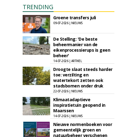
TRENDING
Groene transfers juli
09-07-2026 | NIEUWS
De Stelling: 'De beste
beheermanier van de
eikenprocessierups is geen
beheer'
14-07-2026 | ARTIKEL
Droogte slaat steeds harder
toe: verzilting en
watertekort zetten ook
stadsbomen onder druk
22-07-2026 | NIEUWS
Klimaatadaptieve
inspiratietuin geopend in
Maarssen
14-07-2026 | NIEUWS
Nieuwe normenboeken voor
gemeentelijk groen en
natuurbeheer verschenen