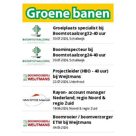
Groeiplaats specialist bij
Boomtotaalzorg32-40 uur
30-07-2026, Schalkwijk
Boominspecteur bij
Boomtotaalzorg24-40 uur
30-07-2026, Schalkwijk
Projectleider (HBO - 40 uur)
bij Weijtmans
22-07-2026, Udenhout
Rayon- account manager
Nederland; regio Noord &
regio Zuid
18-06-2026, Noord & regio Zuid
Boomrooier / boomverzorger
ETW bij Weijtmans
04-05-2026