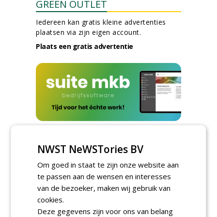
GREEN OUTLET
Iedereen kan gratis kleine advertenties
plaatsen via zijn eigen account.
Plaats een gratis advertentie
AGENDA
NWST NeWSTories BV
Kennismakingssessie ETT op
9 september
Om goed in staat te zijn onze website aan
woensdag 9 september 2026
te passen aan de wensen en interesses
Poel organiseert
van de bezoeker, maken wij gebruik van
Boomverzorgersdag voor
cookies.
boomprofessionals
Deze gegevens zijn voor ons van belang
vrijdag 9 oktober 2026