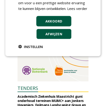
om voor u een prettige website ervaring
Event: De stad van de
toekomst begint in de
te kunnen blijven ontwikkelen.
Lees verder
openbare ruimte
donderdag 5 november 2026
AKKOORD
AFWIJZEN
INSTELLEN
TENDERS
Academisch Ziekenhuis Maastricht gunt
onderhoud terreinen MUMC+ aan Jonkers
Hoveniers, Dolmans Landscaping Group en