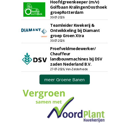
Hoofdgreenkeeper (m/v)
Golfbaan KralingenOosthoek
groepRotterdam
30-07-2026
Teamleider Kwekerij &
Ontwikkeling bij Diamant
groep Groen Xtra
30-07-2026
Proefveldmedewerker/
Chauffeur
landbouwmachines bij DSV
zaden Nederland B.V.
27-07-2026, Ven-Zelderheide
meer Groene Banen