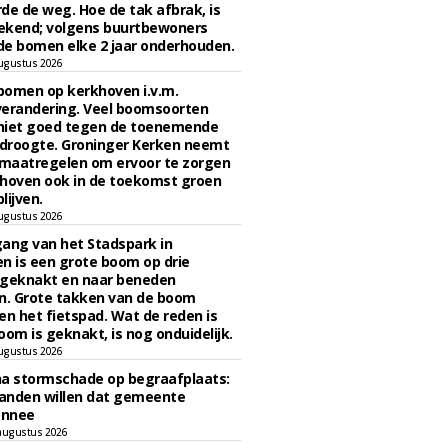
de de weg. Hoe de tak afbrak, is
ekend; volgens buurtbewoners
e bomen elke 2 jaar onderhouden.
ugustus 2026
bomen op kerkhoven i.v.m.
verandering. Veel boomsoorten
niet goed tegen de toenemende
 droogte. Groninger Kerken neemt
maatregelen om ervoor te zorgen
hoven ook in de toekomst groen
lijven.
ugustus 2026
ngang van het Stadspark in
n is een grote boom op drie
 geknakt en naar beneden
. Grote takken van de boom
en het fietspad. Wat de reden is
oom is geknakt, is nog onduidelijk.
ugustus 2026
na stormschade op begraafplaats:
anden willen dat gemeente
onnee
augustus 2026