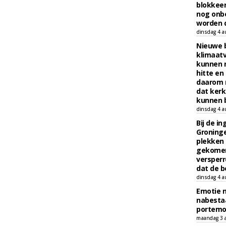
blokkeer
nog onb
worden d
dinsdag 4 a
Nieuwe 
klimaat
kunnen 
hitte en
daarom 
dat kerk
kunnen b
dinsdag 4 a
Bij de i
Groninge
plekken
gekomen
versperr
dat de b
dinsdag 4 a
Emotie 
nabesta
portem
maandag 3 