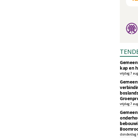
TEND
Gemeent
kap en h
vrijdag 7 au
Gemeent
verbind
boslands
Groenpr
vrijdag 7 au
Gemeent
onderhou
bebouwi
Boomrooi
donderdag 