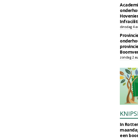
Academi
onderho
Hovenie
Infracilit
dinsdag 4 a
Provinci
onderho
provinci
Boomver
zondag 2 au
KNIPS
In Rotte
maandag
een boo