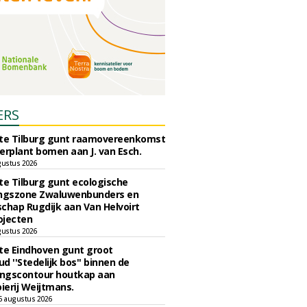
ERS
e Tilburg gunt raamovereenkomst
erplant bomen aan J. van Esch.
gustus 2026
e Tilburg gunt ecologische
ingszone Zwaluwenbunders en
chap Rugdijk aan Van Helvoirt
ojecten
gustus 2026
e Eindhoven gunt groot
d ''Stedelijk bos'' binnen de
ngscontour houtkap aan
erij Weijtmans.
6 augustus 2026