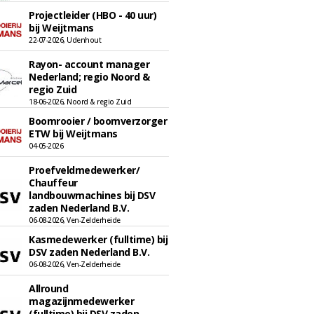
Projectleider (HBO - 40 uur)
bij Weijtmans
22-07-2026, Udenhout
Rayon- account manager
Nederland; regio Noord &
regio Zuid
18-06-2026, Noord & regio Zuid
Boomrooier / boomverzorger
ETW bij Weijtmans
04-05-2026
Proefveldmedewerker/
Chauffeur
landbouwmachines bij DSV
zaden Nederland B.V.
06-08-2026, Ven-Zelderheide
Kasmedewerker (fulltime) bij
DSV zaden Nederland B.V.
06-08-2026, Ven-Zelderheide
Allround
magazijnmedewerker
(fulltime) bij DSV zaden