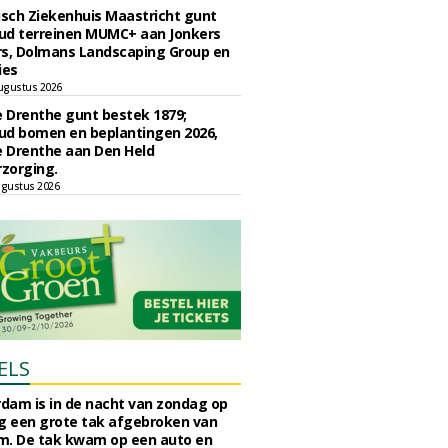
sch Ziekenhuis Maastricht gunt
ud terreinen MUMC+ aan Jonkers
rs, Dolmans Landscaping Group en
ies
ugustus 2026
e Drenthe gunt bestek 1879;
ud bomen en beplantingen 2026,
e Drenthe aan Den Held
zorging.
gustus 2026
ELS
rdam is in de nacht van zondag op
 een grote tak afgebroken van
m. De tak kwam op een auto en