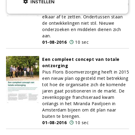
INSTELLEN
Xen Tari? Opdrachtgevers hebben moeite
de effecten van alle methoden tegen
elkaar af te zetten. Ondertussen staan
de ontwikkelingen niet stil. Nieuwe
onderzoeken en middelen dienen zich
aan.
01-08-2016
10 sec
Een compleet concept van totale
ontzorging
Pius Floris Boomverzorging heeft in 2015
een nieuw plan opgesteld met betrekking
tot hoe de organisatie zich de komende
jaren gaat positioneren in de markt. De
zevenkoppige franchiseraad kwam
onlangs in het Miranda Paviljoen in
Amsterdam bijeen om dit plan naar
buiten te brengen.
01-08-2016
10 sec