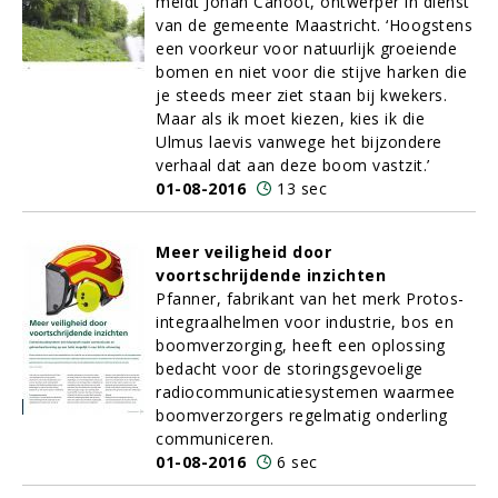
meldt Johan Canoot, ontwerper in dienst
van de gemeente Maastricht. ‘Hoogstens
een voorkeur voor natuurlijk groeiende
bomen en niet voor die stijve harken die
je steeds meer ziet staan bij kwekers.
Maar als ik moet kiezen, kies ik die
Ulmus laevis vanwege het bijzondere
verhaal dat aan deze boom vastzit.’
01-08-2016
13 sec
Meer veiligheid door
voortschrijdende inzichten
Pfanner, fabrikant van het merk Protos-
integraalhelmen voor industrie, bos en
boomverzorging, heeft een oplossing
bedacht voor de storingsgevoelige
radiocommunicatiesystemen waarmee
boomverzorgers regelmatig onderling
communiceren.
01-08-2016
6 sec