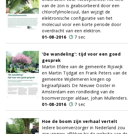
van de zon is geabsorbeerd door een
chlorofylmolecuul, dan wijzigt de
elektronische configuratie van het
molecuul voor een korte periode door
overdracht van een elektron.
01-08-2016
7 sec
'De wandeling': tijd voor een goed
gesprek
Martin Efdee van de gemeente Rijswijk
en Martin Tijdgat en Frank Peters van de
gemeente Wijdemeren kregen op
begraafplaats De Nieuwe Ooster in
Amsterdam een rondleiding van de
boomverzorger aldaar, Johan Mullenders.
01-08-2016
7 sec
Hoe de boom zijn verhaal vertelt
Iedere boomverzorger in Nederland zou
zijn vingers aflikken bij de website van de