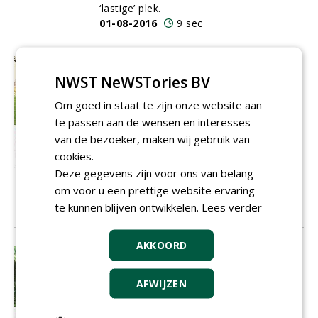
‘lastige’ plek.
01-08-2016
9 sec
Proeve van bekwaamheid is vooral
NWST NeWSTories BV
een generale repetitie voor het
ETW-examen
Om goed in staat te zijn onze website aan
Zo’n 28 jongens van Helicon Apeldoorn
te passen aan de wensen en interesses
deden dit jaar eindexamen
van de bezoeker, maken wij gebruik van
Boomverzorging. De Proeve van
bekwaamheid vond plaats in het
cookies.
Zuiderpark in Apeldoorn. Boomzorg nam
Deze gegevens zijn voor ons van belang
er een kijkje en de vier kandidaten
om voor u een prettige website ervaring
brachten het er zo te zien goed van af.
te kunnen blijven ontwikkelen.
Lees verder
01-08-2016
10 sec
AKKOORD
Bestrijding eikenprocessierups nog
in tussenfase
Wat doen we als het om bestrijding van
AFWIJZEN
de irritante eikenprocessierups gaat?
Nematoden, afzuigen of toch maar weer