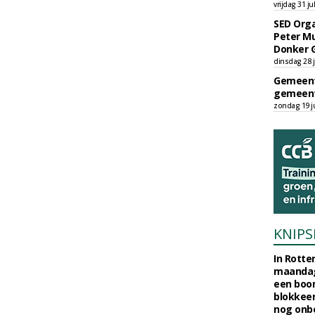
vrijdag 31 ju
SED Orga
Peter Mu
Donker 
dinsdag 28 j
Gemeent
gemeent
zondag 19 ju
KNIPS
In Rotte
maandag
een boo
blokkeer
nog onb