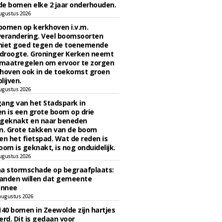
e bomen elke 2 jaar onderhouden.
ugustus 2026
bomen op kerkhoven i.v.m.
verandering. Veel boomsoorten
niet goed tegen de toenemende
 droogte. Groninger Kerken neemt
maatregelen om ervoor te zorgen
hoven ook in de toekomst groen
lijven.
ugustus 2026
ngang van het Stadspark in
n is een grote boom op drie
 geknakt en naar beneden
. Grote takken van de boom
en het fietspad. Wat de reden is
oom is geknakt, is nog onduidelijk.
ugustus 2026
na stormschade op begraafplaats:
anden willen dat gemeente
onnee
augustus 2026
140 bomen in Zeewolde zijn hartjes
erd. Dit is gedaan voor