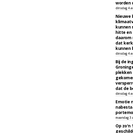
worden d
dinsdag 4 a
Nieuwe 
klimaat
kunnen 
hitte en
daarom 
dat kerk
kunnen b
dinsdag 4 a
Bij de i
Groninge
plekken
gekomen
versperr
dat de b
dinsdag 4 a
Emotie 
nabesta
portem
maandag 3 
Op zo'n 
geschild