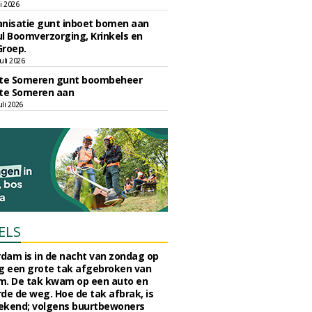
li 2026
nisatie gunt inboet bomen aan
l Boomverzorging, Krinkels en
Groep.
uli 2026
e Someren gunt boombeheer
e Someren aan
li 2026
ELS
rdam is in de nacht van zondag op
 een grote tak afgebroken van
m. De tak kwam op een auto en
de de weg. Hoe de tak afbrak, is
ekend; volgens buurtbewoners