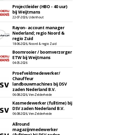
Projectleider (HBO - 40 uur)
bij Weijtmans
22-07-2026, Udenhout
Rayon- account manager
Nederland; regio Noord &
regio Zuid
18-06-2026, Noord & regio Zuid
Boomrooier / boomverzorger
ETW bij Weijtmans
04-05-2026
Proefveldmedewerker/
Chauffeur
landbouwmachines bij DSV
zaden Nederland B.V.
06-08-2026, Ven-Zelderheide
Kasmedewerker (fulltime) bij
DSV zaden Nederland B.V.
06-08-2026, Ven-Zelderheide
Allround
magazijnmedewerker
(fulltime) bij DSV zaden