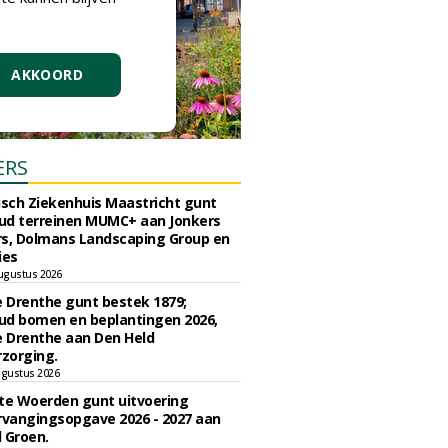
AKKOORD
ERS
sch Ziekenhuis Maastricht gunt
ud terreinen MUMC+ aan Jonkers
rs, Dolmans Landscaping Group en
ies
ugustus 2026
e Drenthe gunt bestek 1879;
ud bomen en beplantingen 2026,
e Drenthe aan Den Held
zorging.
gustus 2026
e Woerden gunt uitvoering
vangingsopgave 2026 - 2027 aan
 Groen.