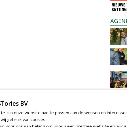
AGEN
Tories BV
 te zijn onze website aan te passen aan de wensen en interesse
ij gebruik van cookies.
jn voor ons van belang om voor u een prettige website ervaring 