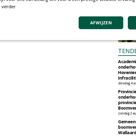
 verder
AFWIJZEN
TEND
Academi
onderho
Hovenie
Infracilit
dinsdag 4 a
Provinci
onderho
provinci
Boomver
zondag 2 au
Gemeent
boomver
Wallaard