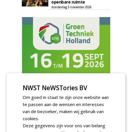
openbare ruimte
donderdag 5 november 2026
NWST NeWSTories BV
TENDERS
Om goed in staat te zijn onze website aan
te passen aan de wensen en interesses
Gemeente Eindhoven gunt groot
van de bezoeker, maken wij gebruik van
onderhoud ''Stedelijk bos'' binnen de
bebouwingscontour houtkap aan
cookies.
Boomrooierij Weijtmans.
Deze gegevens zijn voor ons van belang
donderdag 6 augustus 2026