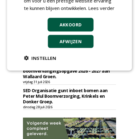
om voor u een prettige website ervaring
Academisch Ziekenhuis Maastricht gunt
te kunnen blijven ontwikkelen.
Lees verder
onderhoud terreinen MUMC+ aan Jonkers
Hoveniers, Dolmans Landscaping Group en
Infracilities
AKKOORD
dinsdag 4 augustus 2026
Provincie Drenthe gunt bestek 1879;
onderhoud bomen en beplantingen 2026,
AFWIJZEN
provincie Drenthe aan Den Held
Boomverzorging.
zondag 2 augustus 2026
INSTELLEN
Gemeente Woerden gunt uitvoering
boomvervangingsopgave 2026 - 2027 aan
Wallaard Groen.
vrijdag 31 juli 2026
SED Organisatie gunt inboet bomen aan
Peter Mul Boomverzorging, Krinkels en
Donker Groep.
dinsdag 28 juli 2026