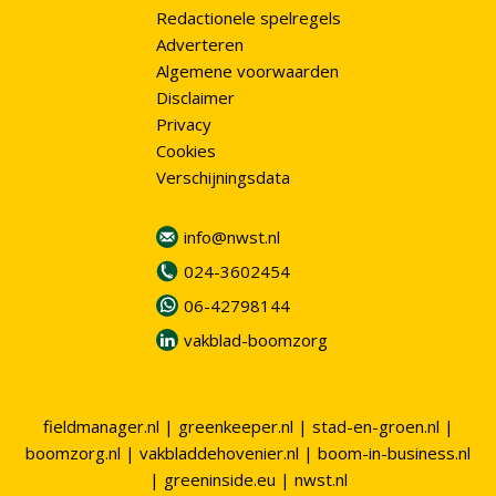
Redactionele spelregels
Adverteren
Algemene voorwaarden
Disclaimer
Privacy
Cookies
Verschijningsdata
info@nwst.nl
024-3602454
06-42798144
vakblad-boomzorg
fieldmanager.nl
|
greenkeeper.nl
|
stad-en-groen.nl
|
boomzorg.nl
|
vakbladdehovenier.nl
|
boom-in-business.nl
|
greeninside.eu
|
nwst.nl