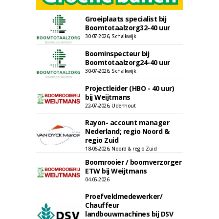
Groeiplaats specialist bij
Boomtotaalzorg32-40 uur
30-07-2026, Schalkwijk
Boominspecteur bij
Boomtotaalzorg24-40 uur
30-07-2026, Schalkwijk
Projectleider (HBO - 40 uur)
bij Weijtmans
22-07-2026, Udenhout
Rayon- account manager
Nederland; regio Noord &
regio Zuid
18-06-2026, Noord & regio Zuid
Boomrooier / boomverzorger
ETW bij Weijtmans
04-05-2026
Proefveldmedewerker/
Chauffeur
landbouwmachines bij DSV