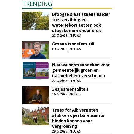
TRENDING
Droogte slaat steeds harder
toe: verzilting en
watertekort zetten ook
stadsbomen onder druk
22-07-2026 | NIEUWS
Groene transfers juli
09-07-2026 | NIEUWS
Nieuwe normenboeken voor
gemeentelijk groen en
natuurbeheer verschenen
27-07-2026 | NIEUWS
Zesjesmentaliteit
16-07-2026 | ARTIKEL
Trees for All: vergeten
stukken openbare ruimte
bieden kansen voor
vergroening
29-07-2026 | NIEUWS