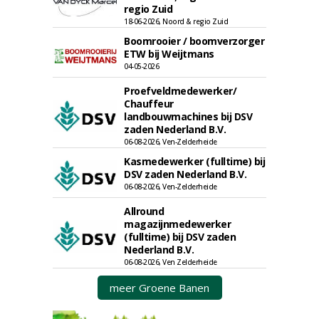
regio Zuid
18-06-2026, Noord & regio Zuid
Boomrooier / boomverzorger
ETW bij Weijtmans
04-05-2026
Proefveldmedewerker/
Chauffeur
landbouwmachines bij DSV
zaden Nederland B.V.
06-08-2026, Ven-Zelderheide
Kasmedewerker (fulltime) bij
DSV zaden Nederland B.V.
06-08-2026, Ven-Zelderheide
Allround
magazijnmedewerker
(fulltime) bij DSV zaden
Nederland B.V.
06-08-2026, Ven Zelderheide
meer Groene Banen