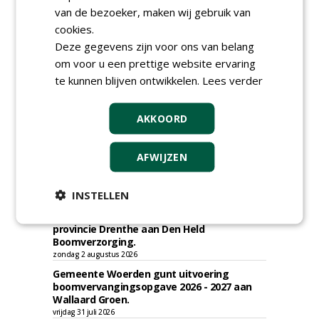
van de bezoeker, maken wij gebruik van
cookies.
TENDERS
Deze gegevens zijn voor ons van belang
Gemeente Eindhoven gunt groot
om voor u een prettige website ervaring
onderhoud ''Stedelijk bos'' binnen de
te kunnen blijven ontwikkelen.
Lees verder
bebouwingscontour houtkap aan
Boomrooierij Weijtmans.
donderdag 6 augustus 2026
AKKOORD
Academisch Ziekenhuis Maastricht gunt
onderhoud terreinen MUMC+ aan Jonkers
AFWIJZEN
Hoveniers, Dolmans Landscaping Group en
Infracilities
dinsdag 4 augustus 2026
INSTELLEN
Provincie Drenthe gunt bestek 1879;
onderhoud bomen en beplantingen 2026,
provincie Drenthe aan Den Held
Boomverzorging.
zondag 2 augustus 2026
Gemeente Woerden gunt uitvoering
boomvervangingsopgave 2026 - 2027 aan
Wallaard Groen.
vrijdag 31 juli 2026