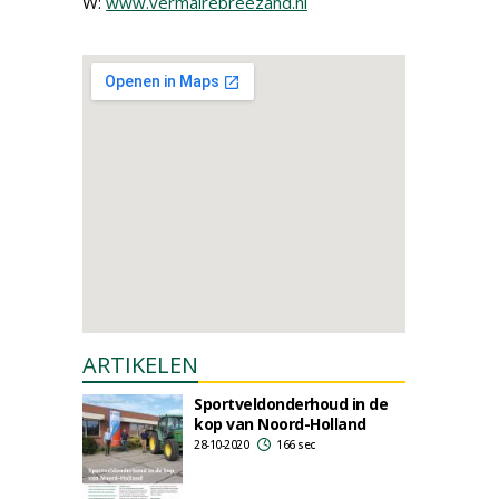
W:
www.vermairebreezand.nl
ARTIKELEN
Sportveldonderhoud in de
kop van Noord-Holland
28-10-2020
166 sec