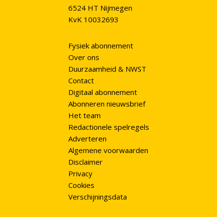
6524 HT Nijmegen
KvK 10032693
Fysiek abonnement
Over ons
Duurzaamheid & NWST
Contact
Digitaal abonnement
Abonneren nieuwsbrief
Het team
Redactionele spelregels
Adverteren
Algemene voorwaarden
Disclaimer
Privacy
Cookies
Verschijningsdata