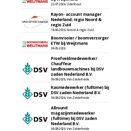
22-07-2026, Udenhout
Rayon- account manager
Nederland; regio Noord &
regio Zuid
18-06-2026, Noord & regio Zuid
Boomrooier / boomverzorger
ETW bij Weijtmans
04-05-2026
Proefveldmedewerker/
Chauffeur
landbouwmachines bij DSV
zaden Nederland B.V.
06-08-2026, Ven-Zelderheide
Kasmedewerker (fulltime) bij
DSV zaden Nederland B.V.
06-08-2026, Ven-Zelderheide
Allround
magazijnmedewerker
(fulltime) bij DSV zaden
Nederland B.V.
06-08-2026, Ven Zelderheide