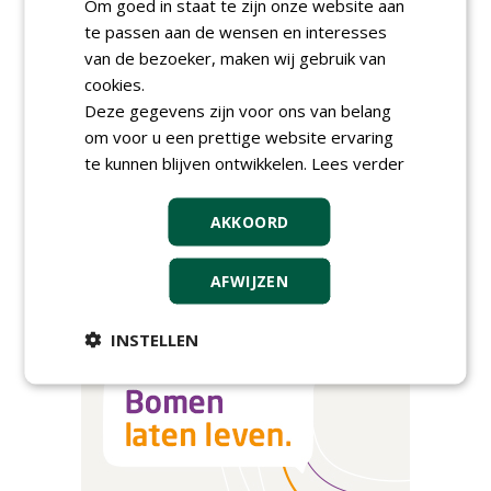
Om goed in staat te zijn onze website aan
AGENDA
te passen aan de wensen en interesses
van de bezoeker, maken wij gebruik van
Kennismakingssessie ETT op
cookies.
9 september
Deze gegevens zijn voor ons van belang
woensdag 9 september 2026
om voor u een prettige website ervaring
Poel organiseert
te kunnen blijven ontwikkelen.
Lees verder
Boomverzorgersdag voor
boomprofessionals
vrijdag 9 oktober 2026
AKKOORD
Event: De stad van de
toekomst begint in de
openbare ruimte
AFWIJZEN
donderdag 5 november 2026
INSTELLEN