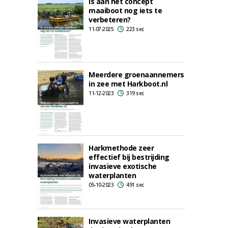
Is aan het concept
maaiboot nog iets te
verbeteren?
11-07-2025
223 sec
Meerdere groenaannemers
in zee met Harkboot.nl
11-12-2023
319 sec
Harkmethode zeer
effectief bij bestrijding
invasieve exotische
waterplanten
05-10-2023
491 sec
Invasieve waterplanten