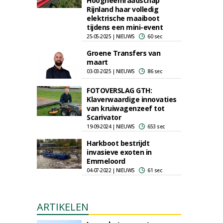
Hoogheemraadschap
Rijnland haar volledig
elektrische maaiboot
tijdens een mini-event
25-05-2025 | NIEUWS
60 sec
Groene Transfers van
maart
03-03-2025 | NIEUWS
86 sec
FOTOVERSLAG GTH:
Klaverwaardige innovaties
van kruiwagenzeef tot
Scarivator
19-09-2024 | NIEUWS
653 sec
Harkboot bestrijdt
invasieve exoten in
Emmeloord
04-07-2022 | NIEUWS
61 sec
ARTIKELEN