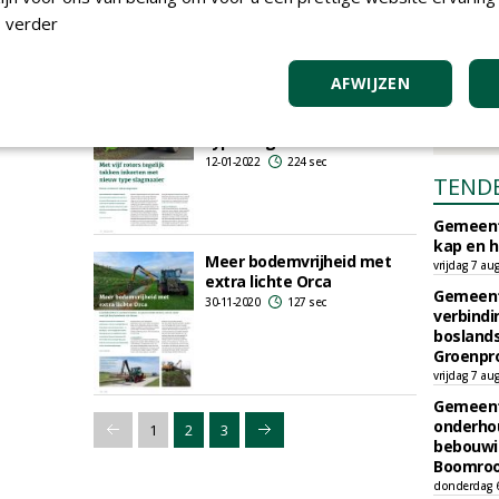
netjes op
 verder
05-10-2022
282 sec
AFWIJZEN
Met vijf rotors tegelijk
takken inkorten met nieuw
type slagmaaier
12-01-2022
224 sec
TEND
Gemeent
kap en h
Meer bodemvrijheid met
vrijdag 7 au
extra lichte Orca
Gemeent
30-11-2020
127 sec
verbind
boslands
Groenpr
vrijdag 7 au
Gemeent
onderhou
1
2
3
bebouwi
Boomrooi
donderdag 