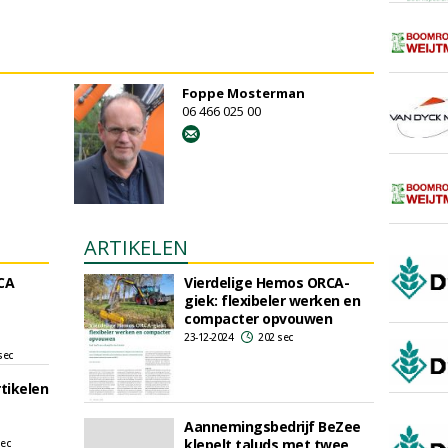
Foppe Mosterman
06 466 025 00
ARTIKELEN
CA
Vierdelige Hemos ORCA-
giek: flexibeler werken en
compacter opvouwen
23-12-2024
202 sec
sec
tikelen
Aannemingsbedrijf BeZee
klepelt taluds met twee
sec