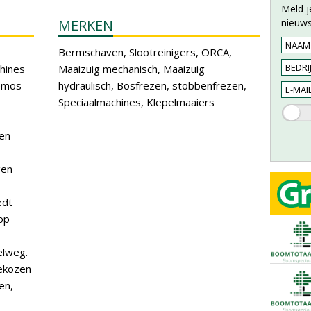
Meld j
MERKEN
nieuws
Bermschaven, Slootreinigers, ORCA,
hines
Maaizuig mechanisch, Maaizuig
emos
hydraulisch, Bosfrezen, stobbenfrezen,
Speciaalmachines, Klepelmaaiers
en
gen
edt
 op
elweg.
gekozen
en,