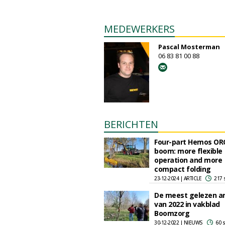
MEDEWERKERS
Pascal Mosterman
06 83 81 00 88
BERICHTEN
Four-part Hemos OR
boom: more flexible
operation and more
compact folding
23-12-2024 | ARTICLE
217 
De meest gelezen ar
van 2022 in vakblad
Boomzorg
30-12-2022 | NIEUWS
60 