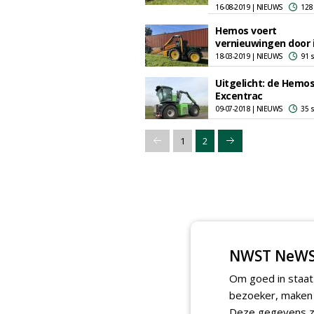
16-08-2019 | NIEUWS
128
Hemos voert
vernieuwingen door 
18-03-2019 | NIEUWS
91 
Uitgelicht: de Hemo
Excentrac
09-07-2018 | NIEUWS
35 
1
2
NWST NeWS
Om goed in staat
bezoeker, maken w
Deze gegevens zi