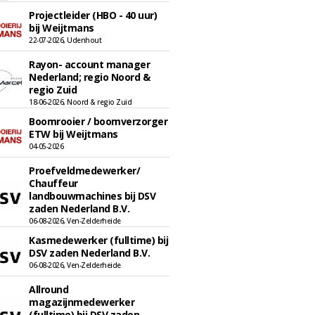
Projectleider (HBO - 40 uur)
bij Weijtmans
22-07-2026, Udenhout
Rayon- account manager
Nederland; regio Noord &
regio Zuid
18-06-2026, Noord & regio Zuid
Boomrooier / boomverzorger
ETW bij Weijtmans
04-05-2026
Proefveldmedewerker/
Chauffeur
landbouwmachines bij DSV
zaden Nederland B.V.
06-08-2026, Ven-Zelderheide
Kasmedewerker (fulltime) bij
DSV zaden Nederland B.V.
06-08-2026, Ven-Zelderheide
Allround
magazijnmedewerker
(fulltime) bij DSV zaden