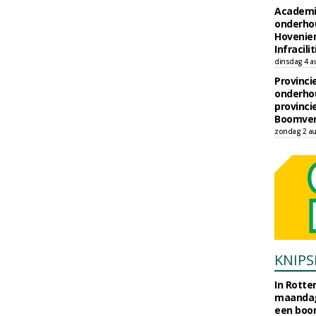
Academi
onderho
Hovenie
Infracilit
dinsdag 4 a
Provinci
onderho
provinci
Boomver
zondag 2 au
KNIPS
In Rotte
maandag
een boo