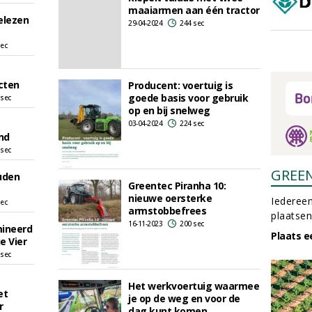
maaiarmen aan één tractor
elezen
29-04-2024
244 sec
sec
cten
Producent: voertuig is
goede basis voor gebruik
 sec
op en bij snelweg
03-04-2024
224 sec
nd
 sec
GREE
uden
Greentec Piranha 10:
nieuwe oersterke
Iedereen
sec
armstobbefrees
plaatsen
16-11-2023
200 sec
mineerd
Plaats e
e Vier
 sec
Het werkvoertuig waarmee
et
je op de weg en voor de
r
dag kunt komen