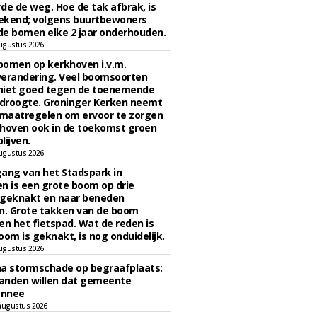
de de weg. Hoe de tak afbrak, is
ekend; volgens buurtbewoners
e bomen elke 2 jaar onderhouden.
ugustus 2026
bomen op kerkhoven i.v.m.
verandering. Veel boomsoorten
niet goed tegen de toenemende
 droogte. Groninger Kerken neemt
maatregelen om ervoor te zorgen
hoven ook in de toekomst groen
lijven.
ugustus 2026
ngang van het Stadspark in
n is een grote boom op drie
 geknakt en naar beneden
. Grote takken van de boom
en het fietspad. Wat de reden is
oom is geknakt, is nog onduidelijk.
ugustus 2026
na stormschade op begraafplaats:
anden willen dat gemeente
onnee
augustus 2026