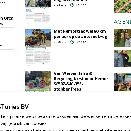
 sec
26-09-2023
223 sec
in Orca
AGEN
sec
Met Hemostrac wél 80 km
s
per uur op de autosnelweg
29-03-2023
274 sec
sec
Van Werven Infra &
Recycling kiest voor Hemos
S850Z-540-355-
stobbenfrees
19-12-2022
258 sec
Tories BV
Takkenslagmaaier met vijf
 te zijn onze website aan te passen aan de wensen en interesse
rotoren scheert in één
ij gebruik van cookies.
werkgang houtsingels
jn voor ons van belang om voor u een prettige website ervaring 