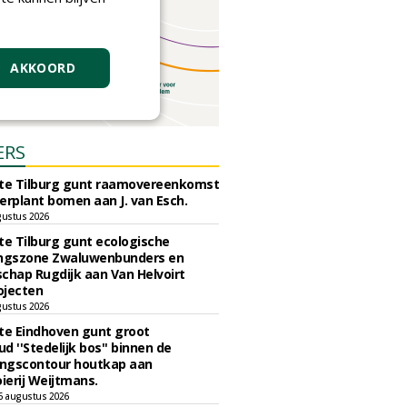
AKKOORD
ERS
e Tilburg gunt raamovereenkomst
erplant bomen aan J. van Esch.
gustus 2026
e Tilburg gunt ecologische
ingszone Zwaluwenbunders en
chap Rugdijk aan Van Helvoirt
ojecten
gustus 2026
e Eindhoven gunt groot
d ''Stedelijk bos'' binnen de
ngscontour houtkap aan
erij Weijtmans.
6 augustus 2026