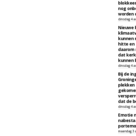
blokkeer
nog onb
worden d
dinsdag 4 a
Nieuwe 
klimaat
kunnen 
hitte en
daarom 
dat kerk
kunnen b
dinsdag 4 a
Bij de i
Groninge
plekken
gekomen
versperr
dat de b
dinsdag 4 a
Emotie 
nabesta
portem
maandag 3 