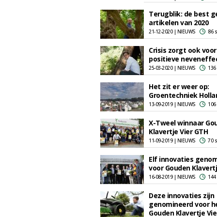
Terugblik: de best g
artikelen van 2020
21-12-2020 | NIEUWS
86 
Crisis zorgt ook voor
positieve neveneffe
25-03-2020 | NIEUWS
136
Het zit er weer op:
Groentechniek Holla
13-09-2019 | NIEUWS
106
X-Tweel winnaar Go
Klavertje Vier GTH
11-09-2019 | NIEUWS
70 
Elf innovaties geno
voor Gouden Klavertj
16-08-2019 | NIEUWS
144
Deze innovaties zijn
genomineerd voor h
Gouden Klavertje Vie