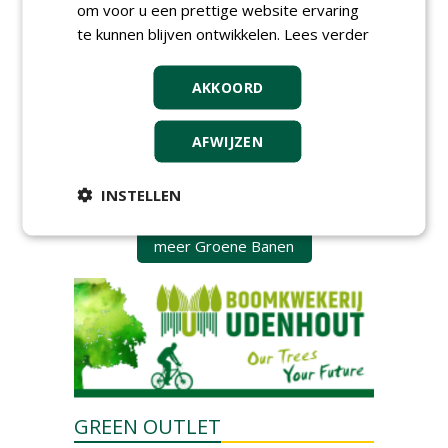
landbouwmachines bij DSV
om voor u een prettige website ervaring
zaden Nederland B.V.
te kunnen blijven ontwikkelen.
Lees verder
06-08-2026, Ven-Zelderheide
Kasmedewerker (fulltime) bij
DSV zaden Nederland B.V.
AKKOORD
06-08-2026, Ven-Zelderheide
Allround
AFWIJZEN
magazijnmedewerker
(fulltime) bij DSV zaden
Nederland B.V.
INSTELLEN
06-08-2026, Ven Zelderheide
meer Groene Banen
GREEN OUTLET