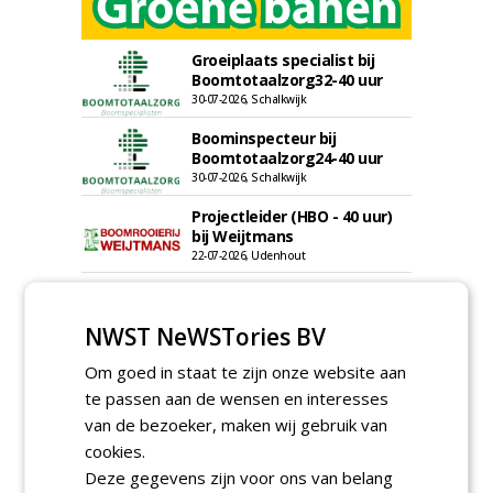
Groeiplaats specialist bij
Boomtotaalzorg32-40 uur
30-07-2026, Schalkwijk
Boominspecteur bij
Boomtotaalzorg24-40 uur
30-07-2026, Schalkwijk
Projectleider (HBO - 40 uur)
bij Weijtmans
22-07-2026, Udenhout
Rayon- account manager
Nederland; regio Noord &
NWST NeWSTories BV
regio Zuid
18-06-2026, Noord & regio Zuid
Om goed in staat te zijn onze website aan
Boomrooier / boomverzorger
te passen aan de wensen en interesses
ETW bij Weijtmans
van de bezoeker, maken wij gebruik van
04-05-2026
cookies.
Proefveldmedewerker/
Deze gegevens zijn voor ons van belang
Chauffeur