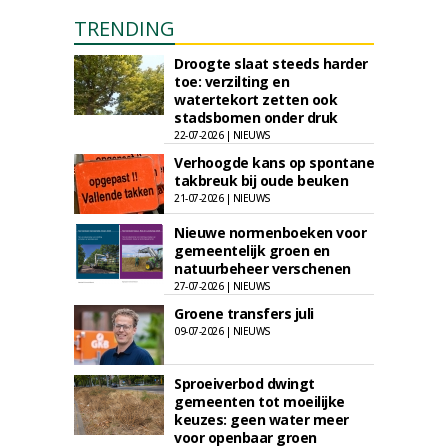
TRENDING
Droogte slaat steeds harder
toe: verzilting en
watertekort zetten ook
stadsbomen onder druk
22-07-2026 | NIEUWS
Verhoogde kans op spontane
takbreuk bij oude beuken
21-07-2026 | NIEUWS
Nieuwe normenboeken voor
gemeentelijk groen en
natuurbeheer verschenen
27-07-2026 | NIEUWS
Groene transfers juli
09-07-2026 | NIEUWS
Sproeiverbod dwingt
gemeenten tot moeilijke
keuzes: geen water meer
voor openbaar groen