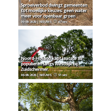
Sproeiverbod dwingt gemeenten
tot moeilijke keuzes: geen water
meer voor openbaar groen
06-08-2026 | NIEUWS
67 sec
Noord-Holland kapt laatste 80
populieren langs Westdijk bij
Zuidschermer
06-08-2026 | NIEUWS
51 sec