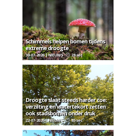
Schimmels helpen bomen tijdens
extreme droogte
30-07-2026 | NIEUWS
28 sec
Droogte slaat steeds harder toe:
verzilting en watertekort zetten
ook stadsbomen onder druk
22-07-2026 | NIEUWS
85 sec