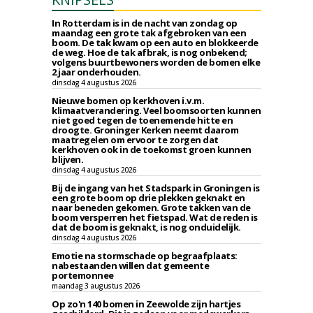
In Rotterdam is in de nacht van zondag op
maandag een grote tak afgebroken van een
boom. De tak kwam op een auto en blokkeerde
de weg. Hoe de tak afbrak, is nog onbekend;
volgens buurtbewoners worden de bomen elke
2 jaar onderhouden.
dinsdag 4 augustus 2026
Nieuwe bomen op kerkhoven i.v.m.
klimaatverandering. Veel boomsoorten kunnen
niet goed tegen de toenemende hitte en
droogte. Groninger Kerken neemt daarom
maatregelen om ervoor te zorgen dat
kerkhoven ook in de toekomst groen kunnen
blijven.
dinsdag 4 augustus 2026
Bij de ingang van het Stadspark in Groningen is
een grote boom op drie plekken geknakt en
naar beneden gekomen. Grote takken van de
boom versperren het fietspad. Wat de reden is
dat de boom is geknakt, is nog onduidelijk.
dinsdag 4 augustus 2026
Emotie na stormschade op begraafplaats:
nabestaanden willen dat gemeente
portemonnee
maandag 3 augustus 2026
Op zo'n 140 bomen in Zeewolde zijn hartjes