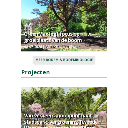
GreenMax legt focus op
groeiplaats van de boom
08-07-2026 | ARTIKEL
185 sec
MEER BODEM & BODEMBIOLOGIE
Projecten
Van verkeersknooppunt naar
stadspark: vergroening Tweede