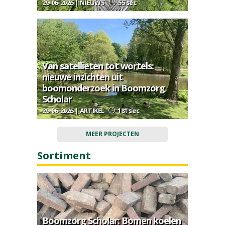
29-06-2026 | NIEUWS
55 sec
Van satellieten tot wortels:
nieuwe inzichten uit
boomonderzoek in Boomzorg
Scholar
29-06-2026 | ARTIKEL
181 sec
MEER PROJECTEN
Sortiment
Boomzorg Scholar: Bomen koelen