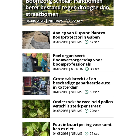
Boomzorg Scholar: Parkbomen
beter bestand tegen droogte dan
straatbomen
06-08-2026 | NIEUWS
72 sec
Aanleg van Dupont Plantex
Rootprotector in Guben
05-08-2026 | NIEUWS
57 sec
Poel organiseert
Boomverzorgersdag voor
boomprofessionals
04-08-2026 | AGENDA
33 sec
Grote tak breekt af en
beschadigt geparkeerde auto
in Rotterdam
04-08-2026 | NIEUWS
59 sec
Onderzoek: hoeveelheid pollen
verschilt sterk per straat
04-08-2026 | NIEUWS
70 sec
Fout in buurtpeiling voorkomt
kap es niet
04-08-2026 | NIEUWS
77 sec