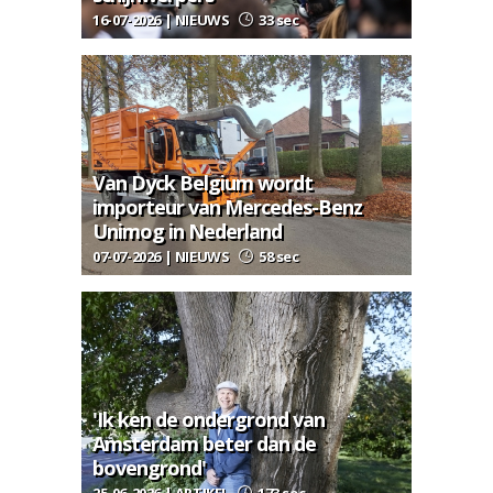
16-07-2026 | NIEUWS
33 sec
Van Dyck Belgium wordt
importeur van Mercedes-Benz
Unimog in Nederland
07-07-2026 | NIEUWS
58 sec
'Ik ken de ondergrond van
Amsterdam beter dan de
bovengrond'