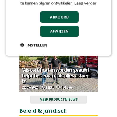
te kunnen blijven ontwikkelen.
Lees verder
AKKOORD
Ruimte voor ontwikkeling, oog
voor natuur
AFWIJZEN
30-07-2026 | ARTIKEL
96 sec
INSTELLEN
'Als certificaten worden geaudit,
helpt het enorm als alles actueel
is'
22-07-2026 | ARTIKEL
171 sec
MEER PRODUCTNIEUWS
Beleid & juridisch