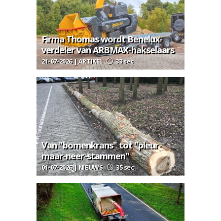
Firma Thomas wordt Benelux-
verdeler van ARBMAX-hakselaars
21-07-2026 | ARTIKEL
33 sec
Van "bomenkrans" tot "pleur-
maar-neer-stammen"
01-07-2026 | NIEUWS
35 sec