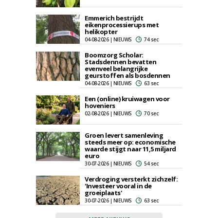
Emmerich bestrijdt
eikenprocessierups met
helikopter
04-08-2026 | NIEUWS
74 sec
Boomzorg Scholar:
Stadsdennen bevatten
evenveel belangrijke
geurstoffen als bosdennen
04-08-2026 | NIEUWS
63 sec
Een (online) kruiwagen voor
hoveniers
02-08-2026 | NIEUWS
70 sec
Groen levert samenleving
steeds meer op: economische
waarde stijgt naar 11,5 miljard
euro
30-07-2026 | NIEUWS
54 sec
Verdroging versterkt zichzelf:
'Investeer vooral in de
groeiplaats'
30-07-2026 | NIEUWS
63 sec