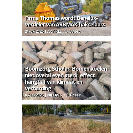
Firma Thomas wordt Benelux-
verdeler van ARBMAX-hakselaars
21-07-2026 | ARTIKEL
33 sec
Boomzorg Scholar: Bomen koelen
niet overal even sterk, effect
hangt af van klimaat en
verharding
07-08-2026 | NIEUWS
62 sec