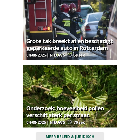
Grote tak breekt af en beschadigt
geparkeerde auto in Rotterdam
04-08-2026 | NIEUWS
59 sec
Onderzoek: hoeveelheid pollen
verschilt sterk per straat
04-08-2026 | NIEUWS
70 sec
MEER BELEID & JURIDISCH