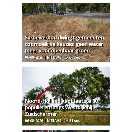
Sproeiverbod dwingt gemeenten
tot moeilijke keuzes: geen water
meer voor openbaar groen
06-08-2026 | NIEUWS
67 sec
Noord-Holland kapt laatste 80
populieren langs Westdijk bij
Zuidschermer
06-08-2026 | NIEUWS
51 sec