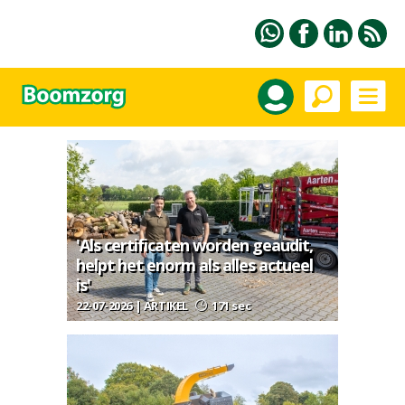
'Als certificaten worden geaudit,
helpt het enorm als alles actueel
is'
22-07-2026 | ARTIKEL
171 sec