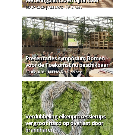
Weteringplantsoen bijna klaar
08-07-2026 | NIEUWS
84 sec
Presentaties symposium Bomen
voor de Toekomst nu beschikbaar
30-06-2026 | NIEUWS
95 sec
Verdubbeling eikenprocessierups
vergroot risico op overlast door
brandharen