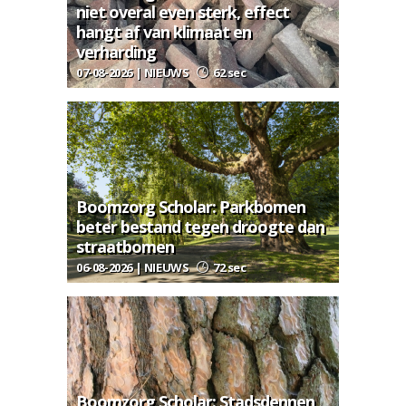
niet overal even sterk, effect
hangt af van klimaat en
verharding
07-08-2026 | NIEUWS
62 sec
Boomzorg Scholar: Parkbomen
beter bestand tegen droogte dan
straatbomen
06-08-2026 | NIEUWS
72 sec
Boomzorg Scholar: Stadsdennen