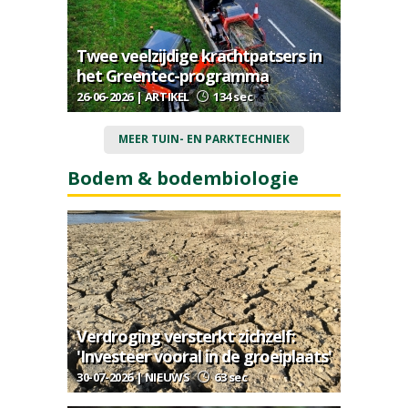
Twee veelzijdige krachtpatsers in
het Greentec-programma
26-06-2026 | ARTIKEL
134 sec
MEER TUIN- EN PARKTECHNIEK
Bodem & bodembiologie
Verdroging versterkt zichzelf:
'Investeer vooral in de groeiplaats'
30-07-2026 | NIEUWS
63 sec