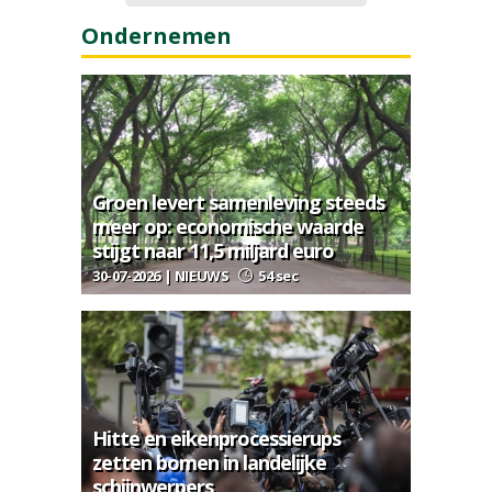
Ondernemen
Groen levert samenleving steeds
meer op: economische waarde
stijgt naar 11,5 miljard euro
30-07-2026 | NIEUWS
54 sec
Hitte en eikenprocessierups
zetten bomen in landelijke
schijnwerpers