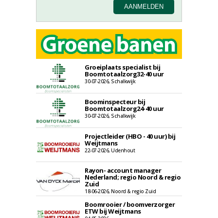
Groeiplaats specialist bij
Boomtotaalzorg32-40 uur
30-07-2026, Schalkwijk
Boominspecteur bij
Boomtotaalzorg24-40 uur
30-07-2026, Schalkwijk
Projectleider (HBO - 40 uur) bij
Weijtmans
22-07-2026, Udenhout
Rayon- account manager
Nederland; regio Noord & regio
Zuid
18-06-2026, Noord & regio Zuid
Boomrooier / boomverzorger
ETW bij Weijtmans