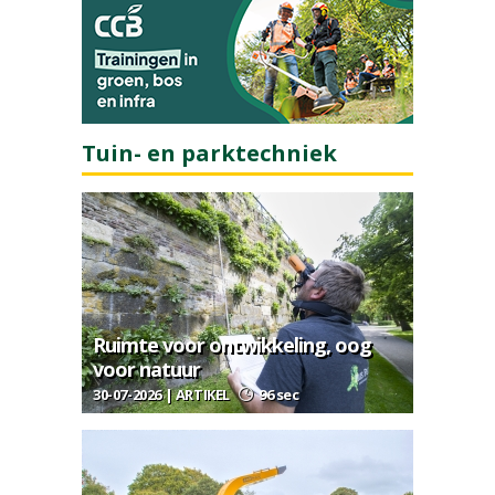
Tuin- en parktechniek
Ruimte voor ontwikkeling, oog
voor natuur
30-07-2026 | ARTIKEL
96 sec