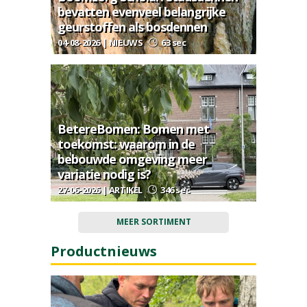
bevatten evenveel belangrijke
geurstoffen als bosdennen
04-08-2026 | NIEUWS
63 sec
BetereBomen: Bomen met
toekomst: waarom in de
bebouwde omgeving meer
variatie nodig is?
27-06-2026 | ARTIKEL
346 sec
MEER SORTIMENT
Productnieuws