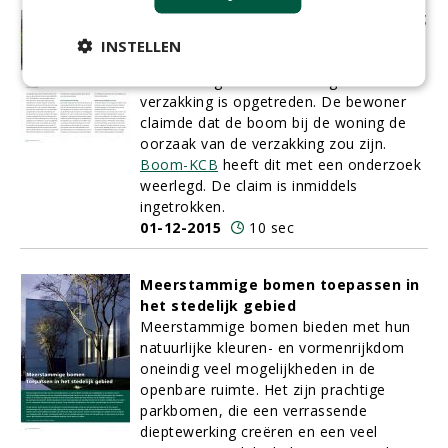
beschuldiging van woningverzakking
Nabij het dorp Peize in de gemeente
INSTELLEN
Noordenveld staat een woning waarin
zeer ernstige scheurvorming door
verzakking is opgetreden. De bewoner
claimde dat de boom bij de woning de
oorzaak van de verzakking zou zijn.
Boom-KCB
heeft dit met een onderzoek
weerlegd. De claim is inmiddels
ingetrokken.
01-12-2015
10 sec
Meerstammige bomen toepassen in
het stedelijk gebied
Meerstammige bomen
bieden met hun
natuurlijke kleuren- en vormenrijkdom
oneindig veel mogelijkheden in de
openbare ruimte. Het zijn prachtige
parkbomen, die een verrassende
dieptewerking creëren en een veel