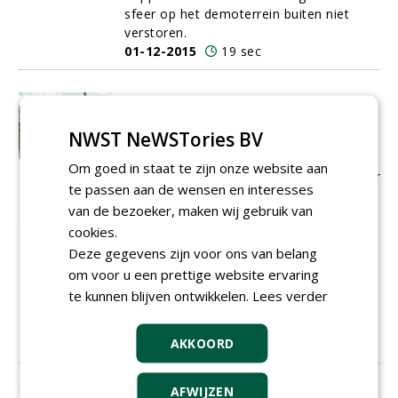
sfeer op het demoterrein buiten niet
verstoren.
01-12-2015
19 sec
Paleisbrug in Den Bosch, een sterk
staaltje stedelijk groen
NWST NeWSTories BV
Op
9 mei 2015 is de Paleisbrug in 's-
Hertogenbosch officieel voor het publiek
Om goed in staat te zijn onze website aan
geopend. Het viaduct (een brug gaat over
te passen aan de wensen en interesses
water) is een ontwerp
van Mels Crouwel
van de bezoeker, maken wij gebruik van
en is aangeplant volgens een
cookies.
beplantingsplan van Piet Oudolf. Joost
Verhagen, Günther Rutten en Jaap Smit
Deze gegevens zijn voor ons van belang
van
Cobra
adviseurs hebben tijdens de
om voor u een prettige website ervaring
voorbereidings- en uitvoeringsfase
te kunnen blijven ontwikkelen.
Lees verder
intensief samengewerkt met
opdrachtgever en opdrachtnemers.
AKKOORD
01-12-2015
13 sec
AFWIJZEN
Zomereik gaat vrijuit na