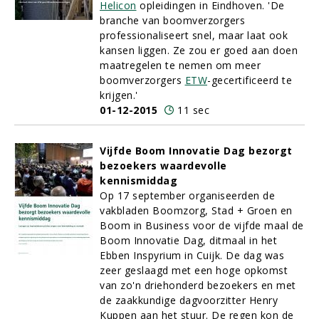
Helicon
opleidingen in Eindhoven. 'De
branche van boomverzorgers
professionaliseert snel, maar laat ook
kansen liggen. Ze zou er goed aan doen
maatregelen te nemen om meer
boomverzorgers
ETW
-gecertificeerd te
krijgen.'
01-12-2015
11 sec
Vijfde Boom Innovatie Dag bezorgt
bezoekers waardevolle
kennismiddag
Op 17 september organiseerden de
vakbladen Boomzorg, Stad + Groen en
Boom in Business voor de vijfde maal de
Boom Innovatie Dag, ditmaal in het
Ebben Inspyrium in Cuijk. De dag was
zeer geslaagd met een hoge opkomst
van zo'n driehonderd bezoekers en met
de zaakkundige dagvoorzitter Henry
Kuppen aan het stuur. De regen kon de