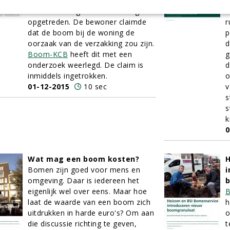
woning waarin zeer ernstige
v
scheurvorming door verzakking is
m
opgetreden. De bewoner claimde
r
dat de boom bij de woning de
p
oorzaak van de verzakking zou zijn.
d
Boom-KCB
heeft dit met een
g
onderzoek weerlegd. De claim is
d
inmiddels ingetrokken.
o
01-12-2015
10 sec
v
s
s
k
0
Wat mag een boom kosten?
H
Bomen
zijn goed voor mens en
i
omgeving. Daar is iedereen het
eigenlijk wel over eens. Maar hoe
B
laat de waarde van een boom zich
h
uitdrukken in harde euro's? Om aan
o
die discussie richting te geven,
t