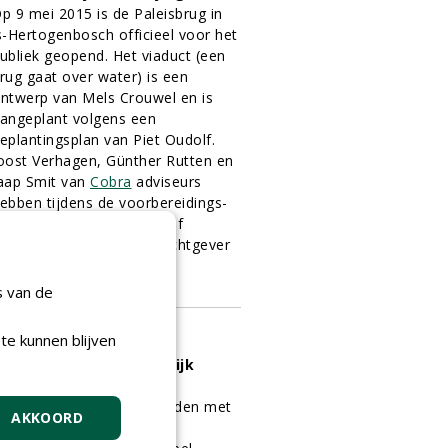
Op
9 mei 2015 is de Paleisbrug in
s-Hertogenbosch officieel voor het
ubliek geopend. Het viaduct (een
rug gaat over water) is een
ntwerp
van Mels Crouwel en is
angeplant volgens een
eplantingsplan van Piet Oudolf.
oost Verhagen, Günther Rutten en
aap Smit van
Cobra
adviseurs
ebben tijdens de voorbereidings-
n uitvoeringsfase intensief
amengewerkt met opdrachtgever
n opdrachtnemers.
1-12-2015
13 sec
s van de
te kunnen blijven
Meerstammige bomen
oepassen in het stedelijk
ebied
eerstammige bomen
bieden met
AKKOORD
un natuurlijke kleuren- en