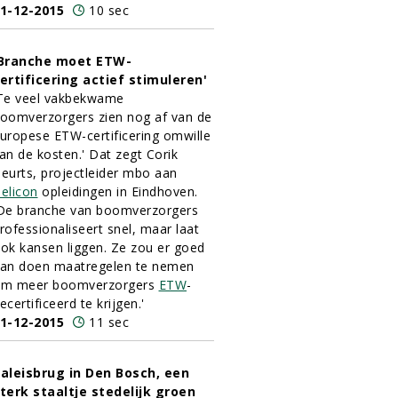
1-12-2015
10 sec
Branche moet ETW-
ertificering actief stimuleren'
Te veel vakbekwame
oomverzorgers zien nog af van de
uropese ETW-certificering omwille
an de kosten.' Dat zegt Corik
eurts, projectleider mbo aan
elicon
opleidingen in Eindhoven.
De branche van boomverzorgers
rofessionaliseert snel, maar laat
ok kansen liggen. Ze zou er goed
an doen maatregelen te nemen
m meer boomverzorgers
ETW
-
ecertificeerd te krijgen.'
1-12-2015
11 sec
aleisbrug in Den Bosch, een
terk staaltje stedelijk groen