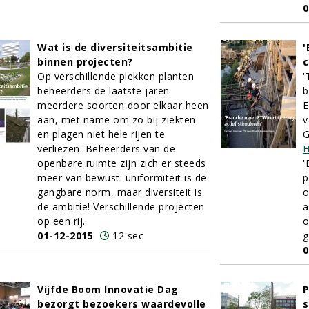
0
Wat is de diversiteitsambitie
'
binnen projecten?
c
Op verschillende plekken planten
'
beheerders de laatste jaren
b
meerdere soorten door elkaar heen
E
aan, met name om zo bij ziekten
v
en plagen niet hele rijen te
G
verliezen. Beheerders van de
H
openbare ruimte zijn zich er steeds
'
meer van bewust: uniformiteit is de
p
gangbare norm, maar diversiteit is
o
de ambitie! Verschillende projecten
a
op een rij.
o
01-12-2015
12 sec
g
0
Vijfde Boom Innovatie Dag
P
bezorgt bezoekers waardevolle
s