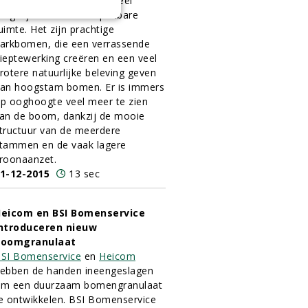
ormenrijkdom oneindig veel
ogelijkheden in de openbare
uimte. Het zijn prachtige
arkbomen, die een verrassende
ieptewerking creëren en een veel
rotere natuurlijke beleving geven
an hoogstam bomen. Er is immers
p ooghoogte veel meer te zien
an de boom, dankzij de mooie
tructuur van de meerdere
tammen en de vaak lagere
roonaanzet.
1-12-2015
13 sec
eicom en BSI Bomenservice
ntroduceren nieuw
boomgranulaat
SI Bomenservice
en
Heicom
ebben de handen ineengeslagen
m een duurzaam bomengranulaat
e ontwikkelen. BSI Bomenservice