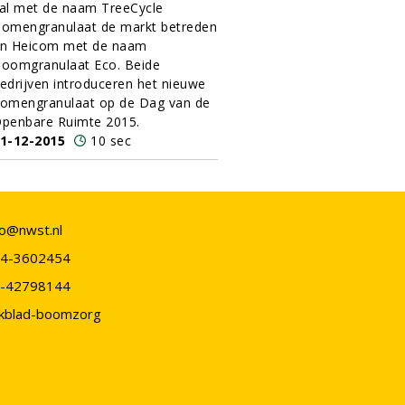
al met de naam TreeCycle
omengranulaat de markt betreden
n Heicom met de naam
oomgranulaat Eco. Beide
edrijven introduceren het nieuwe
omengranulaat op de Dag van de
penbare Ruimte 2015.
1-12-2015
10 sec
fo@nwst.nl
4-3602454
-42798144
kblad-boomzorg