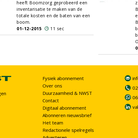
heeft Boomzorg geprobeerd een
z
inventarisatie te maken van de
B
totale kosten en de baten van een
e
boom.
B
01-12-2015
11 sec
b
b
O
0
Fysiek abonnement
in
Over ons
02
Duurzaamheid & NWST
gen
06
Contact
va
Digitaal abonnement
Abonneren nieuwsbrief
Het team
Redactionele spelregels
Adverteren