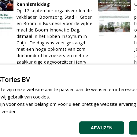
kennismiddag
Op 17 september organiseerden de
'
vakbladen Boomzorg, Stad + Groen
p
en Boom in Business voor de vijfde
b
maal de Boom Innovatie Dag,
o
ditmaal in het Ebben Inspyrium in
a
Cuijk. De dag was zeer geslaagd
b
met een hoge opkomst van zo'n
J
driehonderd bezoekers en met de
J
zaakkundige dagvoorzitter Henry
h
Kuppen aan het stuur. De regen
e
kon de sfeer op het demoterrein
s
Tories BV
buiten niet verstoren.
e
01-12-2015
19 sec
0
 te zijn onze website aan te passen aan de wensen en interesse
ij gebruik van cookies.
jn voor ons van belang om voor u een prettige website ervaring 
Zomereik gaat vrijuit na
 verder
beschuldiging van
t
woningverzakking
g
Nabij het dorp Peize in de
M
AFWIJZEN
gemeente Noordenveld staat een
h