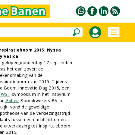
nspiratieboom 2015: Nyssa
ylvatica
fgelopen
donderdag 17 september
as het dan zover: de
ekendmaking van de
nspiratieboom van 2015. Tijdens
e Boom Innovatie Dag 2015, een
NWST
-symposium in het Inspyrium
an
Ebben
Boomkwekers BV in
uijk, vond de geweldige
potheose van de verkiezingsstrijd
laats tussen een achttal bomen:
e uitverkiezing tot Inspiratieboom
an 2015.