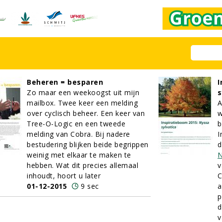
Beheren = besparen
I
Zo maar een weekoogst uit mijn
s
mailbox. Twee keer een melding
A
over cyclisch beheer. Een keer van
w
Tree-O-Logic en een tweede
b
melding van Cobra. Bij nadere
I
bestudering blijken beide begrippen
d
weinig met elkaar te maken te
hebben. Wat dit precies allemaal
v
inhoudt, hoort u later
C
01-12-2015
9 sec
a
p
d
v