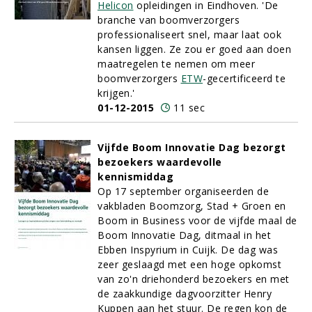
Helicon
opleidingen in Eindhoven. 'De
branche van boomverzorgers
professionaliseert snel, maar laat ook
kansen liggen. Ze zou er goed aan doen
maatregelen te nemen om meer
boomverzorgers
ETW
-gecertificeerd te
krijgen.'
01-12-2015
11 sec
Vijfde Boom Innovatie Dag bezorgt
bezoekers waardevolle
kennismiddag
Op 17 september organiseerden de
vakbladen Boomzorg, Stad + Groen en
Boom in Business voor de vijfde maal de
Boom Innovatie Dag, ditmaal in het
Ebben Inspyrium in Cuijk. De dag was
zeer geslaagd met een hoge opkomst
van zo'n driehonderd bezoekers en met
de zaakkundige dagvoorzitter Henry
Kuppen aan het stuur. De regen kon de