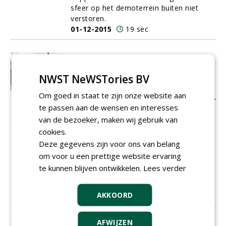
sfeer op het demoterrein buiten niet
verstoren.
01-12-2015
19 sec
Paleisbrug in Den Bosch, een sterk
staaltje stedelijk groen
NWST NeWSTories BV
Op
9 mei 2015 is de Paleisbrug in 's-
Hertogenbosch officieel voor het publiek
Om goed in staat te zijn onze website aan
geopend. Het viaduct (een brug gaat over
te passen aan de wensen en interesses
water) is een ontwerp
van Mels Crouwel
van de bezoeker, maken wij gebruik van
en is aangeplant volgens een
cookies.
beplantingsplan van Piet Oudolf. Joost
Verhagen, Günther Rutten en Jaap Smit
Deze gegevens zijn voor ons van belang
van
Cobra
adviseurs hebben tijdens de
om voor u een prettige website ervaring
voorbereidings- en uitvoeringsfase
te kunnen blijven ontwikkelen.
Lees verder
intensief samengewerkt met
opdrachtgever en opdrachtnemers.
AKKOORD
01-12-2015
13 sec
AFWIJZEN
Zomereik gaat vrijuit na