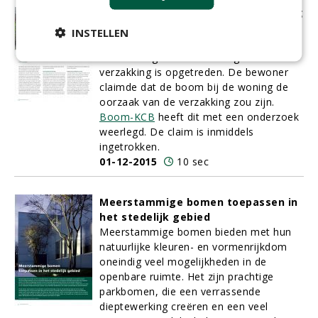
beschuldiging van woningverzakking
Nabij het dorp Peize in de gemeente
INSTELLEN
Noordenveld staat een woning waarin
zeer ernstige scheurvorming door
verzakking is opgetreden. De bewoner
claimde dat de boom bij de woning de
oorzaak van de verzakking zou zijn.
Boom-KCB
heeft dit met een onderzoek
weerlegd. De claim is inmiddels
ingetrokken.
01-12-2015
10 sec
Meerstammige bomen toepassen in
het stedelijk gebied
Meerstammige bomen
bieden met hun
natuurlijke kleuren- en vormenrijkdom
oneindig veel mogelijkheden in de
openbare ruimte. Het zijn prachtige
parkbomen, die een verrassende
dieptewerking creëren en een veel