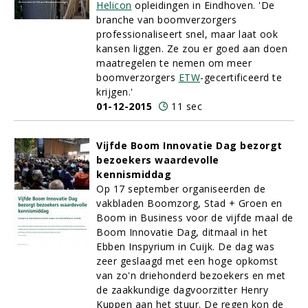
Helicon
opleidingen in Eindhoven. 'De
branche van boomverzorgers
professionaliseert snel, maar laat ook
kansen liggen. Ze zou er goed aan doen
maatregelen te nemen om meer
boomverzorgers
ETW
-gecertificeerd te
krijgen.'
01-12-2015
11 sec
Vijfde Boom Innovatie Dag bezorgt
bezoekers waardevolle
kennismiddag
Op 17 september organiseerden de
vakbladen Boomzorg, Stad + Groen en
Boom in Business voor de vijfde maal de
Boom Innovatie Dag, ditmaal in het
Ebben Inspyrium in Cuijk. De dag was
zeer geslaagd met een hoge opkomst
van zo'n driehonderd bezoekers en met
de zaakkundige dagvoorzitter Henry
Kuppen aan het stuur. De regen kon de