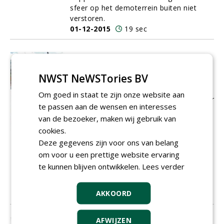
sfeer op het demoterrein buiten niet
verstoren.
01-12-2015
19 sec
Paleisbrug in Den Bosch, een sterk
staaltje stedelijk groen
NWST NeWSTories BV
Op
9 mei 2015 is de Paleisbrug in 's-
Hertogenbosch officieel voor het publiek
Om goed in staat te zijn onze website aan
geopend. Het viaduct (een brug gaat over
te passen aan de wensen en interesses
water) is een ontwerp
van Mels Crouwel
van de bezoeker, maken wij gebruik van
en is aangeplant volgens een
cookies.
beplantingsplan van Piet Oudolf. Joost
Verhagen, Günther Rutten en Jaap Smit
Deze gegevens zijn voor ons van belang
van
Cobra
adviseurs hebben tijdens de
om voor u een prettige website ervaring
voorbereidings- en uitvoeringsfase
te kunnen blijven ontwikkelen.
Lees verder
intensief samengewerkt met
opdrachtgever en opdrachtnemers.
AKKOORD
01-12-2015
13 sec
AFWIJZEN
Zomereik gaat vrijuit na