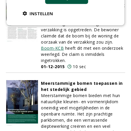
beschuldiging van woningverzakking
Nabij het dorp Peize in de gemeente
INSTELLEN
Noordenveld staat een woning waarin
zeer ernstige scheurvorming door
verzakking is opgetreden. De bewoner
claimde dat de boom bij de woning de
oorzaak van de verzakking zou zijn.
Boom-KCB
heeft dit met een onderzoek
weerlegd. De claim is inmiddels
ingetrokken.
01-12-2015
10 sec
Meerstammige bomen toepassen in
het stedelijk gebied
Meerstammige bomen
bieden met hun
natuurlijke kleuren- en vormenrijkdom
oneindig veel mogelijkheden in de
openbare ruimte. Het zijn prachtige
parkbomen, die een verrassende
dieptewerking creëren en een veel