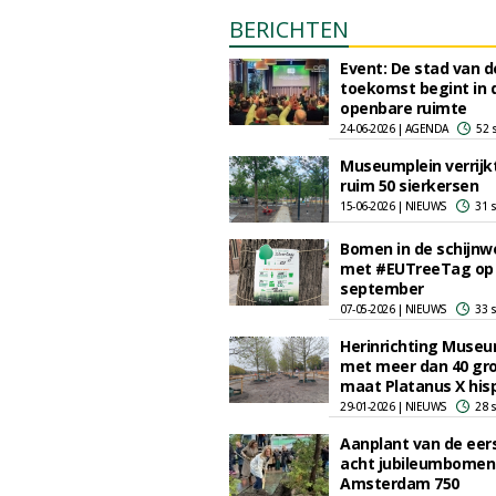
BERICHTEN
Event: De stad van d
toekomst begint in 
openbare ruimte
24-06-2026 | AGENDA
52 
Museumplein verrijk
ruim 50 sierkersen
15-06-2026 | NIEUWS
31 
Bomen in de schijnw
met #EUTreeTag op
september
07-05-2026 | NIEUWS
33 
Herinrichting Museu
met meer dan 40 gr
maat Platanus X his
29-01-2026 | NIEUWS
28 
Aanplant van de eer
acht jubileumbomen
Amsterdam 750