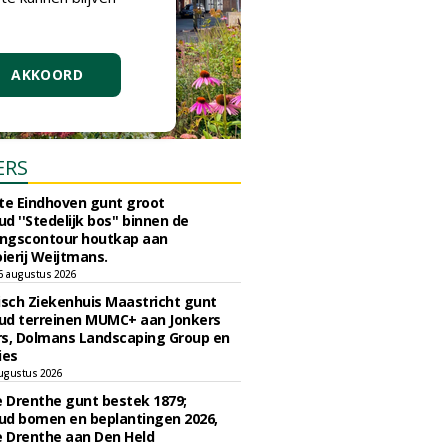
AKKOORD
ERS
e Eindhoven gunt groot
d ''Stedelijk bos'' binnen de
ngscontour houtkap aan
erij Weijtmans.
6 augustus 2026
sch Ziekenhuis Maastricht gunt
ud terreinen MUMC+ aan Jonkers
rs, Dolmans Landscaping Group en
ies
ugustus 2026
e Drenthe gunt bestek 1879;
ud bomen en beplantingen 2026,
e Drenthe aan Den Held