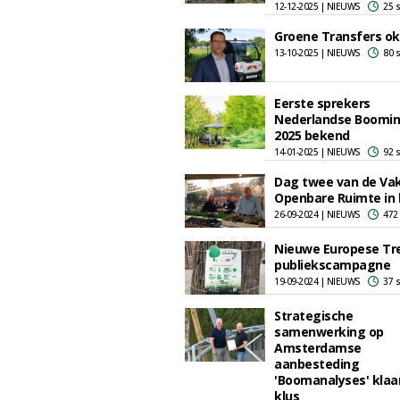
12-12-2025 | NIEUWS
25 
Groene Transfers ok
13-10-2025 | NIEUWS
80 
Eerste sprekers
Nederlandse Boomi
2025 bekend
14-01-2025 | NIEUWS
92 
Dag twee van de Va
Openbare Ruimte in 
26-09-2024 | NIEUWS
472
Nieuwe Europese T
publiekscampagne
19-09-2024 | NIEUWS
37 
Strategische
samenwerking op
Amsterdamse
aanbesteding
'Boomanalyses' klaa
klus