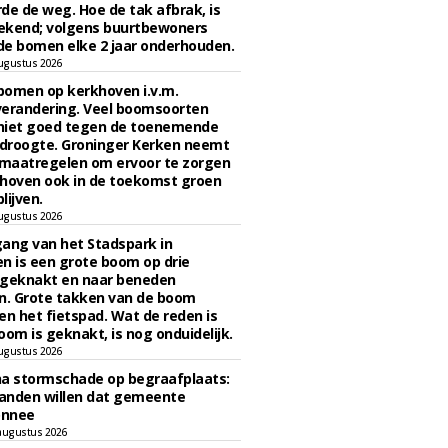
de de weg. Hoe de tak afbrak, is
ekend; volgens buurtbewoners
e bomen elke 2 jaar onderhouden.
ugustus 2026
bomen op kerkhoven i.v.m.
verandering. Veel boomsoorten
niet goed tegen de toenemende
 droogte. Groninger Kerken neemt
maatregelen om ervoor te zorgen
hoven ook in de toekomst groen
lijven.
ugustus 2026
ngang van het Stadspark in
n is een grote boom op drie
 geknakt en naar beneden
. Grote takken van de boom
en het fietspad. Wat de reden is
oom is geknakt, is nog onduidelijk.
ugustus 2026
na stormschade op begraafplaats:
anden willen dat gemeente
onnee
augustus 2026