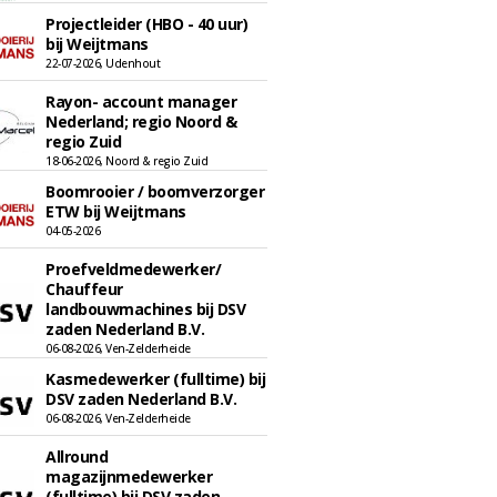
Projectleider (HBO - 40 uur)
bij Weijtmans
22-07-2026, Udenhout
Rayon- account manager
Nederland; regio Noord &
regio Zuid
18-06-2026, Noord & regio Zuid
Boomrooier / boomverzorger
ETW bij Weijtmans
04-05-2026
Proefveldmedewerker/
Chauffeur
landbouwmachines bij DSV
zaden Nederland B.V.
06-08-2026, Ven-Zelderheide
Kasmedewerker (fulltime) bij
DSV zaden Nederland B.V.
06-08-2026, Ven-Zelderheide
Allround
magazijnmedewerker
(fulltime) bij DSV zaden