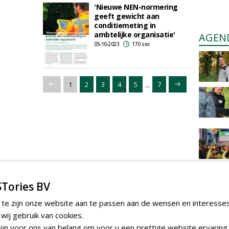
'Nieuwe NEN-normering
geeft gewicht aan
conditiemeting in
ambtelijke organisatie'
AGEN
05-10-2023
170 sec
...
1
2
3
4
5
7
Tories BV
 te zijn onze website aan te passen aan de wensen en interesse
ij gebruik van cookies.
jn voor ons van belang om voor u een prettige website ervaring 