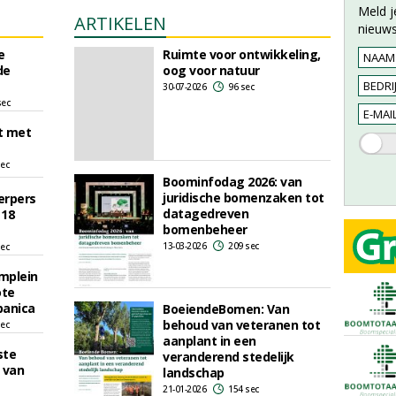
Meld j
ARTIKELEN
nieuws
e
Ruimte voor ontwikkeling,
de
oog voor natuur
30-07-2026
96 sec
sec
t met
sec
Boominfodag 2026: van
juridische bomenzaken tot
erpers
datagedreven
 18
bomenbeheer
13-03-2026
209 sec
sec
mplein
ote
panica
BoeiendeBomen: Van
behoud van veteranen tot
sec
aanplant in een
ste
veranderend stedelijk
 van
landschap
21-01-2026
154 sec