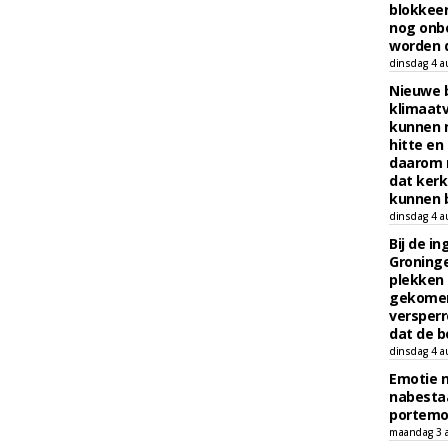
blokkeer
nog onb
worden d
dinsdag 4 a
Nieuwe 
klimaat
kunnen 
hitte en
daarom 
dat kerk
kunnen b
dinsdag 4 a
Bij de i
Groninge
plekken
gekomen
versperr
dat de b
dinsdag 4 a
Emotie 
nabesta
portem
maandag 3 