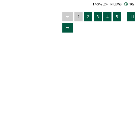
17-07-2024 | NIEUWS
102
...
1
2
3
4
5
11