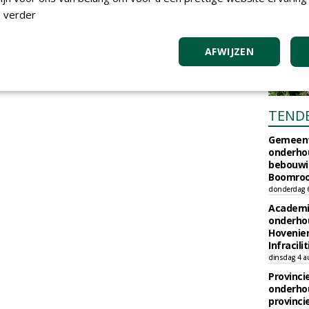
 verder
AFWIJZEN
TEND
Gemeent
onderhou
bebouwi
Boomrooi
donderdag 
Academi
onderho
Hovenie
Infracilit
dinsdag 4 a
Provinci
onderho
provinci