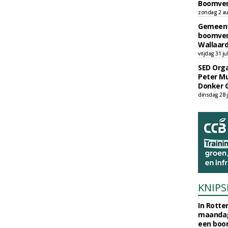
Boomver
zondag 2 au
Gemeent
boomver
Wallaard
vrijdag 31 ju
SED Orga
Peter Mu
Donker 
dinsdag 28 j
KNIPS
In Rotte
maandag
een boo