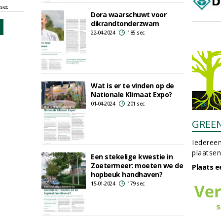
 sec
Dora waarschuwt voor
dikrandtonderzwam
22-04-2024
185 sec
Wat is er te vinden op de
Nationale Klimaat Expo?
01-04-2024
201 sec
GREE
Iedereen
plaatsen
Een stekelige kwestie in
Zoetermeer: moeten we de
Plaats e
hopbeuk handhaven?
15-01-2024
179 sec