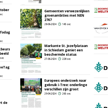
sec
tober
Gemeenten verwezenlijken
sec
groenambities met NEN
2767
28-06-2024
145 sec
nfodag
sec
Markante St. Jozefplataan
kbeurs
in Schiedam geniet een
beeld
beschermde status
 sec
27-06-2024
228 sec
reeTag
sec
Europees onderzoek naar
gebruik i-Tree: onderlinge
verschillen zijn groot
29-04-2024
265 sec
rt de