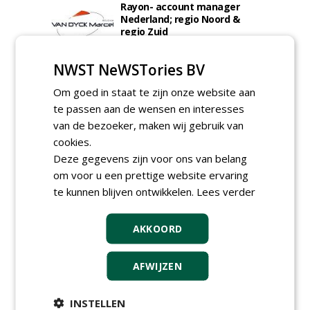
Rayon- account manager
Nederland; regio Noord &
regio Zuid
18-06-2026, Noord & regio Zuid
Boomrooier / boomverzorger
NWST NeWSTories BV
ETW bij Weijtmans
04-05-2026
Om goed in staat te zijn onze website aan
te passen aan de wensen en interesses
Proefveldmedewerker/
Chauffeur
van de bezoeker, maken wij gebruik van
landbouwmachines bij DSV
cookies.
zaden Nederland B.V.
Deze gegevens zijn voor ons van belang
06-08-2026, Ven-Zelderheide
om voor u een prettige website ervaring
Kasmedewerker (fulltime) bij
te kunnen blijven ontwikkelen.
Lees verder
DSV zaden Nederland B.V.
06-08-2026, Ven-Zelderheide
Allround
AKKOORD
magazijnmedewerker
(fulltime) bij DSV zaden
Nederland B.V.
AFWIJZEN
06-08-2026, Ven Zelderheide
meer Groene Banen
INSTELLEN