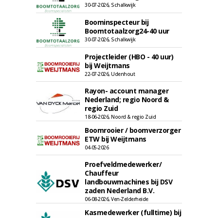
30-07-2026, Schalkwijk
Boominspecteur bij
Boomtotaalzorg24-40 uur
30-07-2026, Schalkwijk
Projectleider (HBO - 40 uur)
bij Weijtmans
22-07-2026, Udenhout
Rayon- account manager
Nederland; regio Noord &
regio Zuid
18-06-2026, Noord & regio Zuid
Boomrooier / boomverzorger
ETW bij Weijtmans
04-05-2026
Proefveldmedewerker/
Chauffeur
landbouwmachines bij DSV
zaden Nederland B.V.
06-08-2026, Ven-Zelderheide
Kasmedewerker (fulltime) bij