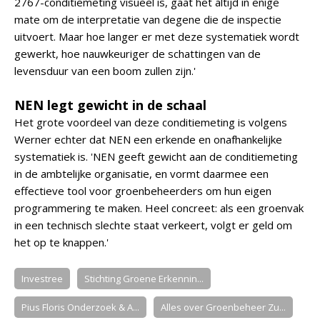
2767-conditiemeting visueel is, gaat het altijd in enige
mate om de interpretatie van degene die de inspectie
uitvoert. Maar hoe langer er met deze systematiek wordt
gewerkt, hoe nauwkeuriger de schattingen van de
levensduur van een boom zullen zijn.'
NEN legt gewicht in de schaal
Het grote voordeel van deze conditiemeting is volgens
Werner echter dat NEN een erkende en onafhankelijke
systematiek is. 'NEN geeft gewicht aan de conditiemeting
in de ambtelijke organisatie, en vormt daarmee een
effectieve tool voor groenbeheerders om hun eigen
programmering te maken. Heel concreet: als een groenvak
in een technisch slechte staat verkeert, volgt er geld om
het op te knappen.'
Investree
Stichting Groene Erkennin...
Pius Floris Onderzoek & A...
Alles over Groenbeheer Zu...