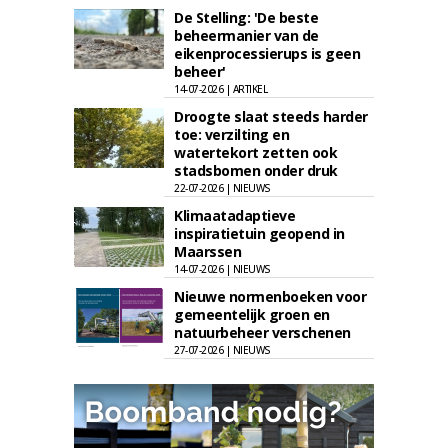
De Stelling: 'De beste
beheermanier van de
eikenprocessierups is geen
beheer'
14-07-2026 | ARTIKEL
Droogte slaat steeds harder
toe: verzilting en
watertekort zetten ook
stadsbomen onder druk
22-07-2026 | NIEUWS
Klimaatadaptieve
inspiratietuin geopend in
Maarssen
14-07-2026 | NIEUWS
Nieuwe normenboeken voor
gemeentelijk groen en
natuurbeheer verschenen
27-07-2026 | NIEUWS