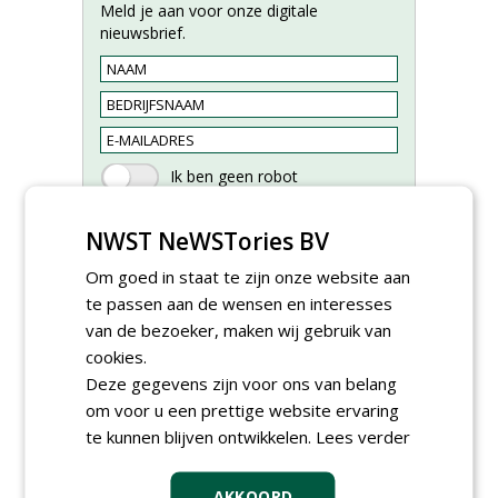
Meld je aan voor onze digitale
nieuwsbrief.
NWST NeWSTories BV
Om goed in staat te zijn onze website aan
te passen aan de wensen en interesses
van de bezoeker, maken wij gebruik van
cookies.
Groeiplaats specialist bij
Boomtotaalzorg32-40 uur
Deze gegevens zijn voor ons van belang
30-07-2026, Schalkwijk
om voor u een prettige website ervaring
te kunnen blijven ontwikkelen.
Lees verder
Boominspecteur bij
Boomtotaalzorg24-40 uur
30-07-2026, Schalkwijk
AKKOORD