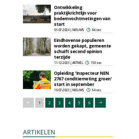
Ontwikkeling
praktijkrichtlijn voor
bodemvochtmetingen van
start
01-07-2024 | NIEUWS
66 sec
Eindhovense populieren
worden gekapt, gemeente
schuift second opinion
terzijde
11-12-2023 | ARTIKEL
153 sec
Opleiding 'Inspecteur NEN
2767 conditiemeting groen'
start in september
10-07-2023 | NIEUWS
54 sec
1
2
3
4
5
6
ARTIKELEN