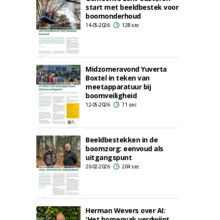
start met beeldbestek voor
boomonderhoud
14-05-2026
128 sec
Midzomeravond Yuverta
Boxtel in teken van
meetapparatuur bij
boomveiligheid
12-05-2026
71 sec
Beeldbestekken in de
boomzorg: eenvoud als
uitgangspunt
20-02-2026
204 sec
Herman Wevers over AI:
'Het bomenvak verdwijnt