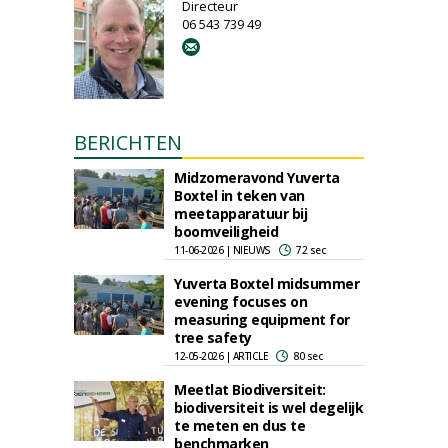
Directeur
06 543 739 49
BERICHTEN
Midzomeravond Yuverta
Boxtel in teken van
meetapparatuur bij
boomveiligheid
11-06-2026 | NIEUWS
72 sec
Yuverta Boxtel midsummer
evening focuses on
measuring equipment for
tree safety
12-05-2026 | ARTICLE
80 sec
Meetlat Biodiversiteit:
biodiversiteit is wel degelijk
te meten en dus te
benchmarken