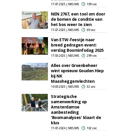
17-07-2025 | NIEUWS
109 sec
NEN 2767, een tool om door
de bomen de conditie van
het bos weer te zien
17-07-2025 | NIEUWS
69 sec
Van ETW-feestje naar
breed gedragen event:
verslag Boominfodag 2025
17-03-2025 | NIEUWS
299 sec
Alles over Groenbeheer
wint opnieuw Gouden Hiep
bij NK
Maasheggenvlechten
10-03-2025 | NIEUWS
32 sec
Strategische
samenwerking op
Amsterdamse
aanbesteding
'Boomanalyses' klaart de
klus
17-07-2024 | NIEUWS
102 sec