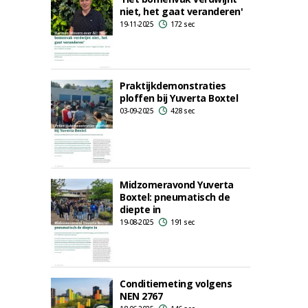
niet, het gaat veranderen'
19-11-2025
172 sec
Praktijkdemonstraties
ploffen bij Yuverta Boxtel
03-09-2025
428 sec
Midzomeravond Yuverta
Boxtel: pneumatisch de
diepte in
19-08-2025
191 sec
Conditiemeting volgens
NEN 2767