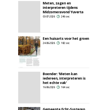
Meten, zagen en
interpreteren tijdens
Midzomeravond Yuverta
03-07-2026
246 sec
Een huisarts voor het groen
24-06-2026
182 sec
Boender: 'Meten kan
iedereen, interpreteren is
het echte vak'
16-06-2026
164 sec
Gemeente Echt-Susteren