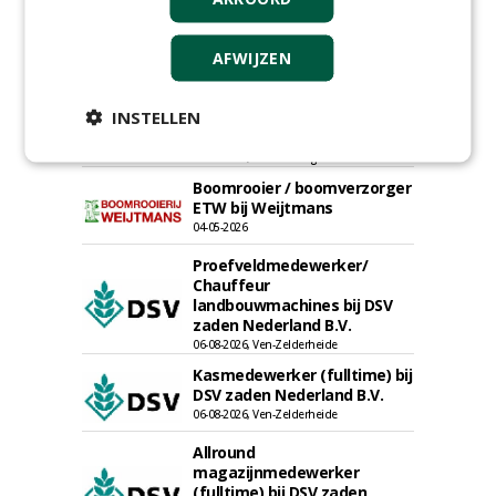
Projectleider (HBO - 40 uur)
bij Weijtmans
AFWIJZEN
22-07-2026, Udenhout
Rayon- account manager
INSTELLEN
Nederland; regio Noord &
regio Zuid
18-06-2026, Noord & regio Zuid
Boomrooier / boomverzorger
ETW bij Weijtmans
04-05-2026
Proefveldmedewerker/
Chauffeur
landbouwmachines bij DSV
zaden Nederland B.V.
06-08-2026, Ven-Zelderheide
Kasmedewerker (fulltime) bij
DSV zaden Nederland B.V.
06-08-2026, Ven-Zelderheide
Allround
magazijnmedewerker
(fulltime) bij DSV zaden