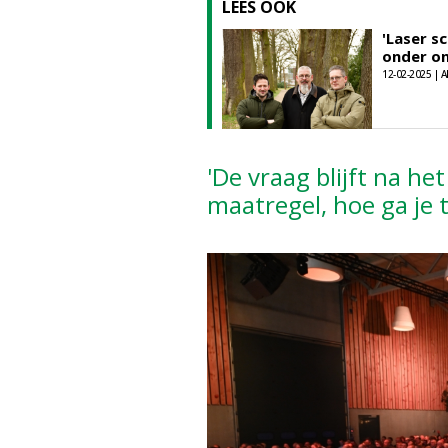
LEES OOK
'Laser s
onder o
12-02-2025 | A
'De vraag blijft na h
maatregel, hoe ga je 