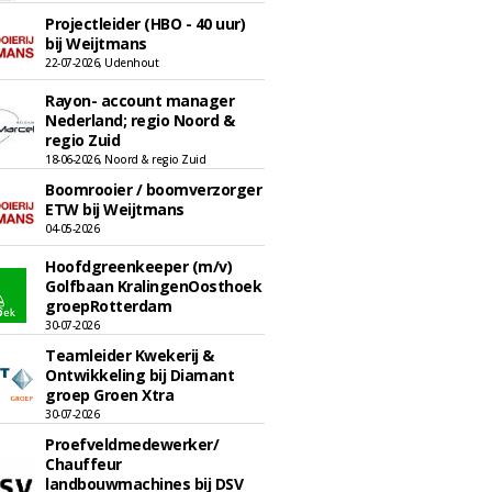
Projectleider (HBO - 40 uur)
bij Weijtmans
22-07-2026, Udenhout
Rayon- account manager
Nederland; regio Noord &
regio Zuid
18-06-2026, Noord & regio Zuid
Boomrooier / boomverzorger
ETW bij Weijtmans
04-05-2026
Hoofdgreenkeeper (m/v)
Golfbaan KralingenOosthoek
groepRotterdam
30-07-2026
Teamleider Kwekerij &
Ontwikkeling bij Diamant
groep Groen Xtra
30-07-2026
Proefveldmedewerker/
Chauffeur
landbouwmachines bij DSV