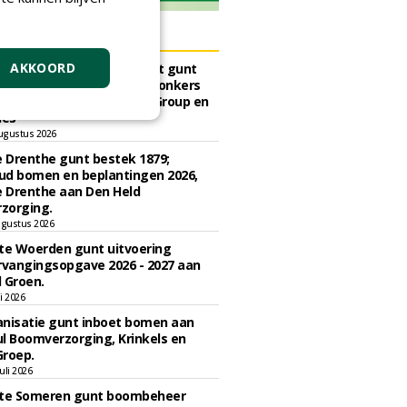
ERS
AKKOORD
sch Ziekenhuis Maastricht gunt
ud terreinen MUMC+ aan Jonkers
rs, Dolmans Landscaping Group en
ies
ugustus 2026
e Drenthe gunt bestek 1879;
ud bomen en beplantingen 2026,
e Drenthe aan Den Held
zorging.
gustus 2026
e Woerden gunt uitvoering
vangingsopgave 2026 - 2027 aan
 Groen.
li 2026
nisatie gunt inboet bomen aan
l Boomverzorging, Krinkels en
Groep.
uli 2026
e Someren gunt boombeheer