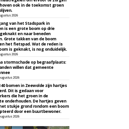
hoven ook in de toekomst groen
lijven.
ugustus 2026
ngang van het Stadspark in
n is een grote boom op drie
 geknakt en naar beneden
. Grote takken van de boom
en het fietspad. Wat de reden is
oom is geknakt, is nog onduidelijk.
ugustus 2026
na stormschade op begraafplaats:
anden willen dat gemeente
onnee
augustus 2026
140 bomen in Zeewolde zijn hartjes
erd. Dit is gedaan voor
ers die het groen in de
e onderhouden. De hartjes geven
 het stukje grond rondom een boom
pteerd door een buurtbewoner.
augustus 2026