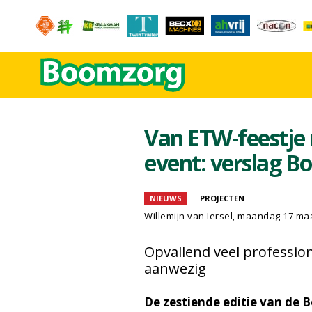
Van ETW-feestje
event: verslag 
NIEUWS
PROJECTEN
Willemijn van Iersel
, maandag 17 maa
Opvallend veel professi
aanwezig
De zestiende editie van de