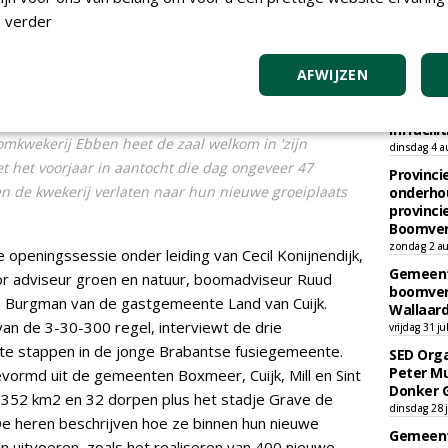
 verder
TEND
AFWIJZEN
Academi
onderho
Hovenie
Infracilit
mkwekerij Ebben heet de zaal welkom in 'zijn
dinsdag 4 a
t het voorjaar in aantocht die dag ongeveer 47
Provinci
 de kwekerij verlaten naar hun nieuwe groeiplaats
onderho
provinci
Boomver
zondag 2 au
 openingssessie onder leiding van Cecil Konijnendijk,
Gemeent
r adviseur groen en natuur, boomadviseur Ruud
boomver
 Burgman van de gastgemeente Land van Cuijk.
Wallaard
van de 3-30-300 regel, interviewt de drie
vrijdag 31 ju
te stappen in de jonge Brabantse fusiegemeente.
SED Orga
Peter Mu
gevormd uit de gemeenten Boxmeer, Cuijk, Mill en Sint
Donker 
t 352 km2 en 32 dorpen plus het stadje Grave de
dinsdag 28 j
e heren beschrijven hoe ze binnen hun nieuwe
Gemeent
uitvoeren, zoals het realiseren van 400 nieuwe