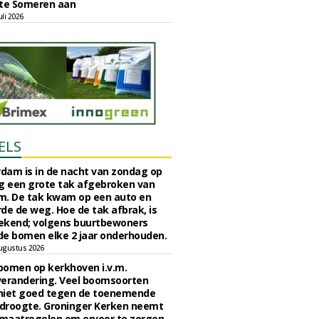
e Someren aan
li 2026
ELS
rdam is in de nacht van zondag op
 een grote tak afgebroken van
m. De tak kwam op een auto en
de de weg. Hoe de tak afbrak, is
ekend; volgens buurtbewoners
e bomen elke 2 jaar onderhouden.
ugustus 2026
bomen op kerkhoven i.v.m.
verandering. Veel boomsoorten
niet goed tegen de toenemende
 droogte. Groninger Kerken neemt
maatregelen om ervoor te zorgen