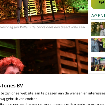
AGEN
nfodag Jan Willem de Groot heet een (zeer) volle zaal
Tories BV
 te zijn onze website aan te passen aan de wensen en interesse
ij gebruik van cookies.
jn voor ons van belang om voor u een prettige website ervaring 