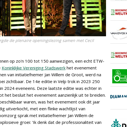
rgde de plenaire openingslezing samen met Cecil
enen op zo'n 100 tot 150 aanwezigen, een echt ETW-
e
Koninklijke Vereniging Stadswerk
het evenement
en van initiatiefnemer Jan Willem de Groot, werd na
oei zichtbaar. De 14e editie in Velp trok in 2023 250
in 2024 eveneens. Deze laatste editie was echter in
ot het besluit het evenement aanzienlijk uit te breiden.
beschikbaar waren, was het evenement ook dit jaar
g uitverkocht, met een flinke wachtlijst van
omzorg sprak met initiatiefnemer Jan Willem de
losieve groei: 'Ik denk dat de professionaliteit van