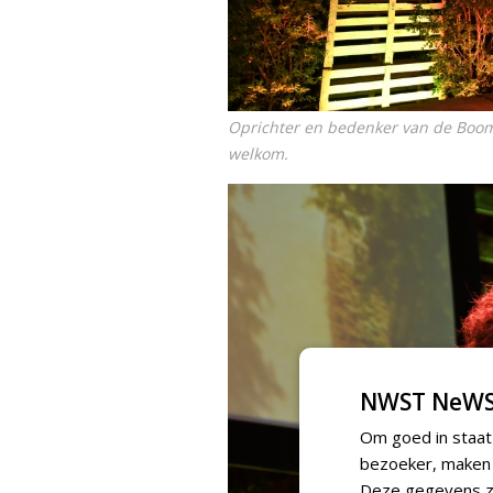
Oprichter en bedenker van de Boomi
welkom.
NWST NeWS
Om goed in staat
bezoeker, maken w
Deze gegevens zi