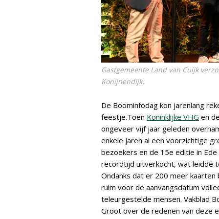
Gastgemeente Land van Cuijk verzo
Konijnendijk.
De Boominfodag kon jarenlang rek
feestje.Toen
Koninklijke VHG
en d
ongeveer vijf jaar geleden overnam
enkele jaren al een voorzichtige gr
bezoekers en de 15e editie in Ede 
recordtijd uitverkocht, wat leidde t
Ondanks dat er 200 meer kaarten 
ruim voor de aanvangsdatum volledi
teleurgestelde mensen. Vakblad Bo
Groot over de redenen van deze exp