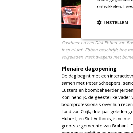
ontwikkelen.
Lees
INSTELLEN
Gastheer en ceo Dirk Ebben van Boo
Inspyrium'. Ebben beschrijft hoe me
volgeladen vrachtwagens met bomen
Plenaire dagopening
De dag begint met een interactieve
samen met Peter Scheepers, senio
Custers en boombeheerder Jeroen
Konijnendijk, de geestelijke vader 
boomprofessionals over hun recen
Land van Cuijk, drie jaar geleden 
Hubert, en Sint Anthonis, is nu me
grootste gemeente van Brabant. D
gemeente ambitieuze groenplannen 