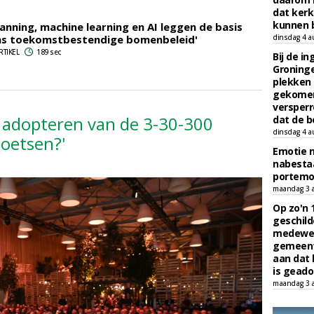
dat kerk
kunnen b
canning, machine learning en AI leggen de basis
ns toekomstbestendige bomenbeleid'
dinsdag 4 a
RTIKEL
189 sec
Bij de i
Groninge
plekken
gekomen
versperr
et adopteren van de 3-30-300
dat de b
dinsdag 4 a
toetsen?'
Emotie 
nabesta
portem
maandag 3 
Op zo'n 
geschild
medewerk
gemeent
aan dat
is geado
maandag 3 