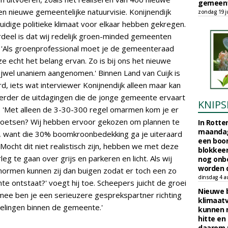
gemeent
n nieuwe gemeentelijke natuurvisie. Konijnendijk
zondag 19 ju
huidige politieke klimaat voor elkaar hebben gekregen.
deel is dat wij redelijk groen-minded gemeenten
: 'Als groenprofessional moet je de gemeenteraad
ze echt het belang ervan. Zo is bij ons het nieuwe
ijwel unaniem aangenomen.' Binnen Land van Cuijk is
, iets wat interviewer Konijnendijk alleen maar kan
erder de uitdagingen die de jonge gemeente ervaart
KNIPS
jn. 'Met alleen de 3-30-300 regel omarmen kom je er
je toetsen? Wij hebben ervoor gekozen om plannen te
In Rotte
maandag
ar, want die 30% boomkroonbedekking ga je uiteraard
een boo
'Mocht dit niet realistisch zijn, hebben we met deze
blokkeer
leg te gaan over grijs en parkeren en licht. Als wij
nog onb
worden d
normen kunnen zij dan buigen zodat er toch een zo
dinsdag 4 a
te ontstaat?' voegt hij toe. Scheepers juicht de groei
Nieuwe 
rmee ben je een serieuzere gesprekspartner richting
klimaat
elingen binnen de gemeente.'
kunnen 
hitte en
daarom 