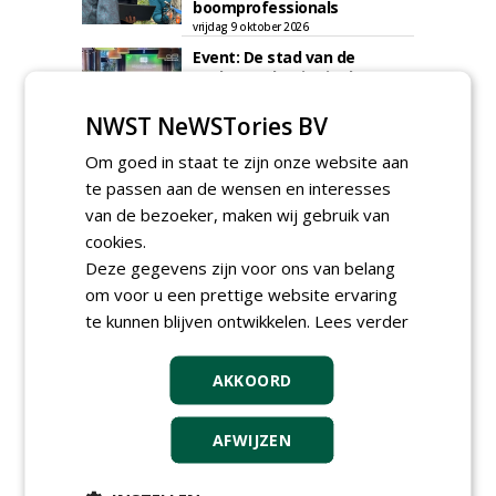
boomprofessionals
vrijdag 9 oktober 2026
Event: De stad van de
toekomst begint in de
openbare ruimte
donderdag 5 november 2026
NWST NeWSTories BV
Om goed in staat te zijn onze website aan
te passen aan de wensen en interesses
van de bezoeker, maken wij gebruik van
cookies.
Deze gegevens zijn voor ons van belang
om voor u een prettige website ervaring
te kunnen blijven ontwikkelen.
Lees verder
AKKOORD
AFWIJZEN
TENDERS
Gemeente Tilburg gunt raamovereenkomst