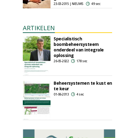
23-03-2015 | NIEUWS
49 sec
ARTIKELEN
Specialistisch
boombeheersysteem
onderdeel van integrale
oplossing
26-05-2022
178 sec
Beheersystemen te kust en
te keur
01-06-2013
4 sec