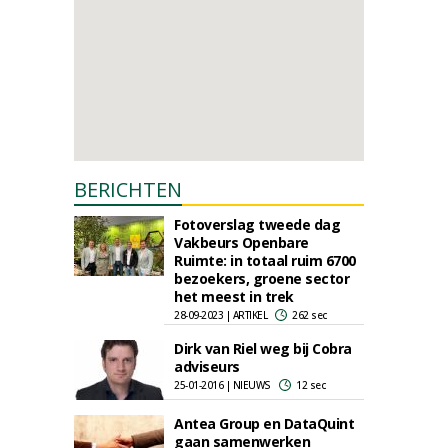
BERICHTEN
Fotoverslag tweede dag
Vakbeurs Openbare
Ruimte: in totaal ruim 6700
bezoekers, groene sector
het meest in trek
28-09-2023 | ARTIKEL
262 sec
Dirk van Riel weg bij Cobra
adviseurs
25-01-2016 | NIEUWS
12 sec
Antea Group en DataQuint
gaan samenwerken