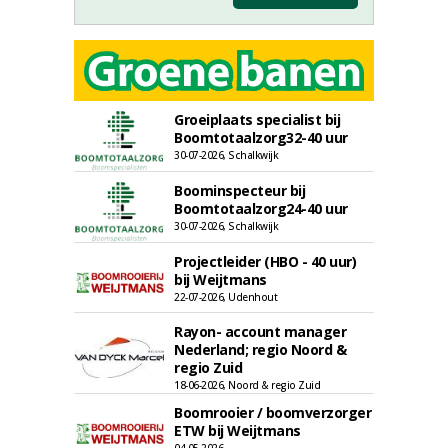
Groeiplaats specialist bij
Boomtotaalzorg32-40 uur
30-07-2026, Schalkwijk
Boominspecteur bij
Boomtotaalzorg24-40 uur
30-07-2026, Schalkwijk
Projectleider (HBO - 40 uur)
bij Weijtmans
22-07-2026, Udenhout
Rayon- account manager
Nederland; regio Noord &
regio Zuid
18-06-2026, Noord & regio Zuid
Boomrooier / boomverzorger
ETW bij Weijtmans