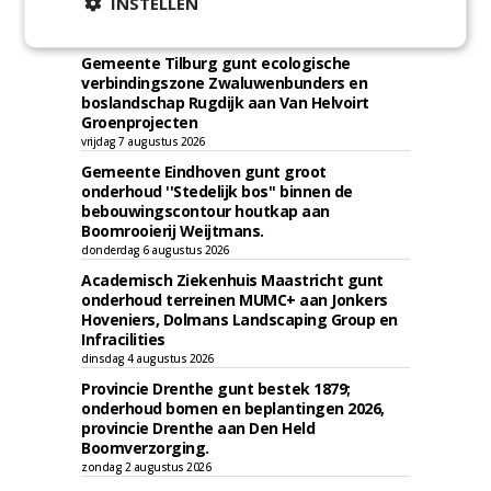
INSTELLEN
kap en herplant bomen aan J. van Esch.
vrijdag 7 augustus 2026
Gemeente Tilburg gunt ecologische
verbindingszone Zwaluwenbunders en
boslandschap Rugdijk aan Van Helvoirt
Groenprojecten
vrijdag 7 augustus 2026
Gemeente Eindhoven gunt groot
onderhoud ''Stedelijk bos'' binnen de
bebouwingscontour houtkap aan
Boomrooierij Weijtmans.
donderdag 6 augustus 2026
Academisch Ziekenhuis Maastricht gunt
onderhoud terreinen MUMC+ aan Jonkers
Hoveniers, Dolmans Landscaping Group en
Infracilities
dinsdag 4 augustus 2026
Provincie Drenthe gunt bestek 1879;
onderhoud bomen en beplantingen 2026,
provincie Drenthe aan Den Held
Boomverzorging.
zondag 2 augustus 2026