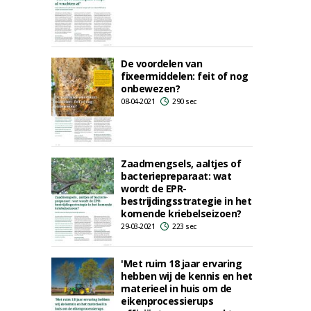
De voordelen van
fixeermiddelen: feit of nog
onbewezen?
08-04-2021
290 sec
Zaadmengsels, aaltjes of
bacteriepreparaat: wat
wordt de EPR-
bestrijdingsstrategie in het
komende kriebelseizoen?
29-03-2021
223 sec
'Met ruim 18 jaar ervaring
hebben wij de kennis en het
materieel in huis om de
eikenprocessierups