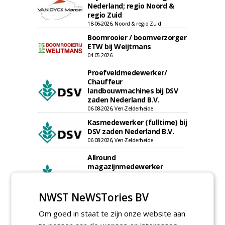
Nederland; regio Noord &
regio Zuid
18-06-2026, Noord & regio Zuid
Boomrooier / boomverzorger
ETW bij Weijtmans
04-05-2026
Proefveldmedewerker/
Chauffeur
landbouwmachines bij DSV
zaden Nederland B.V.
06-08-2026, Ven-Zelderheide
Kasmedewerker (fulltime) bij
DSV zaden Nederland B.V.
06-08-2026, Ven-Zelderheide
Allround
magazijnmedewerker
(fulltime) bij DSV zaden
Nederland B.V.
06-08-2026, Ven Zelderheide
NWST NeWSTories BV
meer Groene Banen
Om goed in staat te zijn onze website aan