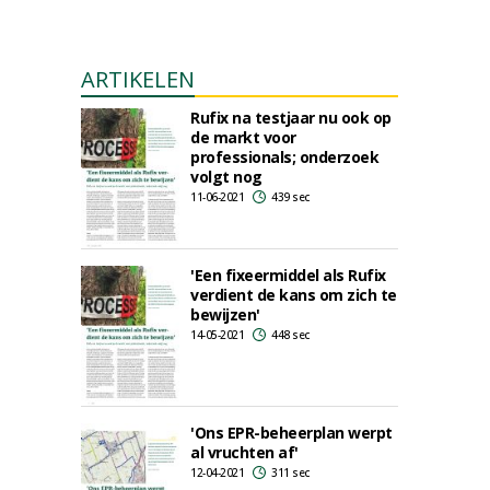
ARTIKELEN
Rufix na testjaar nu ook op
de markt voor
professionals; onderzoek
volgt nog
11-06-2021
439 sec
'Een fixeermiddel als Rufix
verdient de kans om zich te
bewijzen'
14-05-2021
448 sec
'Ons EPR-beheerplan werpt
al vruchten af'
12-04-2021
311 sec