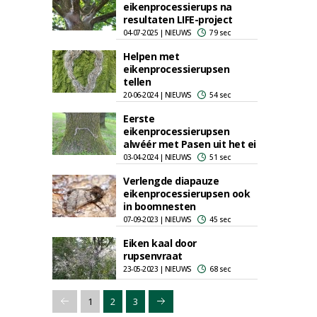
eikenprocessierups na
resultaten LIFE-project
04-07-2025 | NIEUWS
79 sec
Helpen met
eikenprocessierupsen
tellen
20-06-2024 | NIEUWS
54 sec
Eerste
eikenprocessierupsen
alwéér met Pasen uit het ei
03-04-2024 | NIEUWS
51 sec
Verlengde diapauze
eikenprocessierupsen ook
in boomnesten
07-09-2023 | NIEUWS
45 sec
Eiken kaal door
rupsenvraat
23-05-2023 | NIEUWS
68 sec
1
2
3