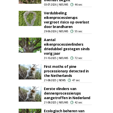
03-07-2026 | NIEUWS
46 sec
Verdubbeling
eikenprocessierups
vergroot risico op overlast
door brandharen
29-06-2026 | NIEUWS
55 sec
Aantal
eikenprocessievlinders
driedubbel gestegen sinds
vorig jaar
31-10-2025 | NIEUWS
72 sec
First moths of pine
processionary detected in
the Netherlands
21-08-2025 | NEWS
47 sec
Eerste vlinders van
dennenprocessierups
aangetroffen in Nederland
21-08-2025 | NIEUWS
42 sec
Ecologisch beheren van