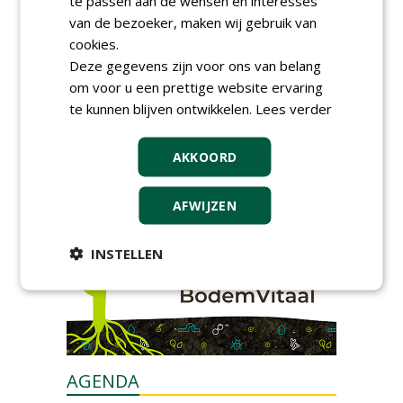
te passen aan de wensen en interesses
van de bezoeker, maken wij gebruik van
cookies.
Deze gegevens zijn voor ons van belang
om voor u een prettige website ervaring
te kunnen blijven ontwikkelen.
Lees verder
GREEN OUTLET
AKKOORD
Iedereen kan gratis kleine advertenties
plaatsen via zijn eigen account.
AFWIJZEN
Plaats een gratis advertentie
INSTELLEN
AGENDA