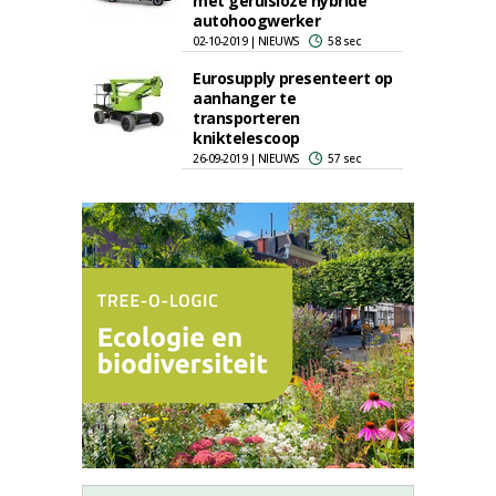
met geruisloze hybride
autohoogwerker
02-10-2019 | NIEUWS
58 sec
Eurosupply presenteert op
aanhanger te
transporteren
kniktelescoop
26-09-2019 | NIEUWS
57 sec