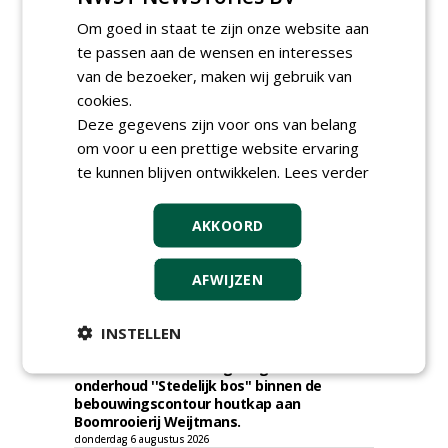
Om goed in staat te zijn onze website aan
te passen aan de wensen en interesses
van de bezoeker, maken wij gebruik van
cookies.
Deze gegevens zijn voor ons van belang
om voor u een prettige website ervaring
TENDERS
te kunnen blijven ontwikkelen.
Lees verder
Gemeente Tilburg gunt raamovereenkomst
kap en herplant bomen aan J. van Esch.
AKKOORD
vrijdag 7 augustus 2026
Gemeente Tilburg gunt ecologische
AFWIJZEN
verbindingszone Zwaluwenbunders en
boslandschap Rugdijk aan Van Helvoirt
Groenprojecten
INSTELLEN
vrijdag 7 augustus 2026
Gemeente Eindhoven gunt groot
onderhoud ''Stedelijk bos'' binnen de
bebouwingscontour houtkap aan
Boomrooierij Weijtmans.
donderdag 6 augustus 2026