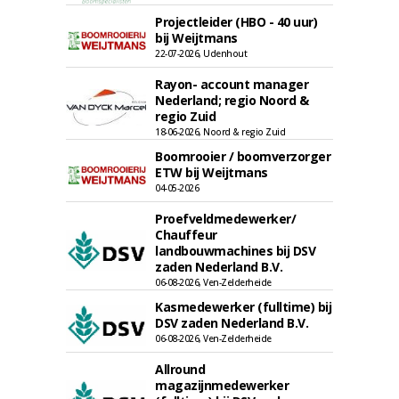
Projectleider (HBO - 40 uur)
bij Weijtmans
22-07-2026, Udenhout
Rayon- account manager
Nederland; regio Noord &
regio Zuid
18-06-2026, Noord & regio Zuid
Boomrooier / boomverzorger
ETW bij Weijtmans
04-05-2026
Proefveldmedewerker/
Chauffeur
landbouwmachines bij DSV
zaden Nederland B.V.
06-08-2026, Ven-Zelderheide
Kasmedewerker (fulltime) bij
DSV zaden Nederland B.V.
06-08-2026, Ven-Zelderheide
Allround
magazijnmedewerker