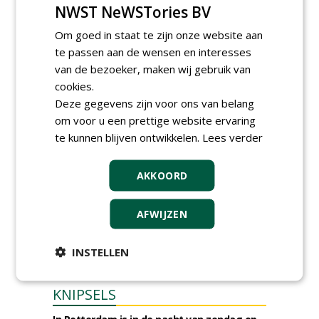
NWST NeWSTories BV
Boomrooierij Weijtmans.
donderdag 6 augustus 2026
Om goed in staat te zijn onze website aan
Academisch Ziekenhuis Maastricht gunt
te passen aan de wensen en interesses
onderhoud terreinen MUMC+ aan Jonkers
van de bezoeker, maken wij gebruik van
Hoveniers, Dolmans Landscaping Group en
Infracilities
cookies.
dinsdag 4 augustus 2026
Deze gegevens zijn voor ons van belang
Provincie Drenthe gunt bestek 1879;
om voor u een prettige website ervaring
onderhoud bomen en beplantingen 2026,
te kunnen blijven ontwikkelen.
Lees verder
provincie Drenthe aan Den Held
Boomverzorging.
zondag 2 augustus 2026
AKKOORD
AFWIJZEN
INSTELLEN
KNIPSELS