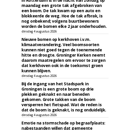
In Rotterdam is in de nacht van zondag op
maandag een grote tak afgebroken van
een boom. De tak kwam op een auto en
blokkeerde de weg. Hoe de tak afbrak, is
nog onbekend; volgens buurtbewoners
worden de bomen elke 2 jaar onderhouden.
dinsdag 4 augustus 2026
Nieuwe bomen op kerkhoven i.v.m.
klimaatverandering. Veel boomsoorten
kunnen niet goed tegen de toenemende
hitte en droogte. Groninger Kerken neemt
daarom maatregelen om ervoor te zorgen
dat kerkhoven ook in de toekomst groen
kunnen blijven.
dinsdag 4 augustus 2026
Bij de ingang van het Stadspark in
Groningen is een grote boom op drie
plekken geknakt en naar beneden
gekomen. Grote takken van de boom
versperren het fietspad. Wat de reden is
dat de boom is geknakt, is nog onduidelijk.
dinsdag 4 augustus 2026
Emotie na stormschade op begraafplaats:
nabestaanden willen dat gemeente