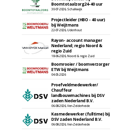
Boomtotaalzorg24-40 uur
30-07-2026, Schalkwijk
Projectleider (HBO - 40 uur)
bij Weijtmans
22-07-2026, Udenhout
Rayon- account manager
Nederland; regio Noord &
regio Zuid
18-06-2026, Noord & regio Zuid
Boomrooier / boomverzorger
ETW bij Weijtmans
04-05-2026
Proefveldmedewerker/
Chauffeur
landbouwmachines bij DSV
zaden Nederland B.V.
06-08-2026, Ven-Zelderheide
Kasmedewerker (fulltime) bij
DSV zaden Nederland B.V.
06-08-2026, Ven-Zelderheide