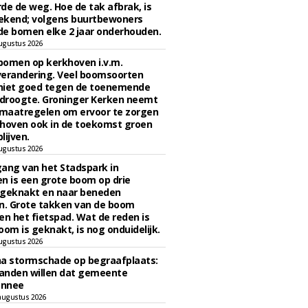
de de weg. Hoe de tak afbrak, is
ekend; volgens buurtbewoners
e bomen elke 2 jaar onderhouden.
ugustus 2026
bomen op kerkhoven i.v.m.
verandering. Veel boomsoorten
niet goed tegen de toenemende
 droogte. Groninger Kerken neemt
maatregelen om ervoor te zorgen
hoven ook in de toekomst groen
lijven.
ugustus 2026
ngang van het Stadspark in
n is een grote boom op drie
 geknakt en naar beneden
. Grote takken van de boom
en het fietspad. Wat de reden is
oom is geknakt, is nog onduidelijk.
ugustus 2026
na stormschade op begraafplaats:
anden willen dat gemeente
onnee
augustus 2026