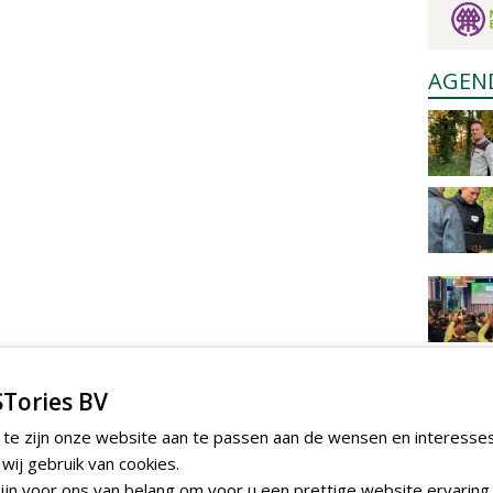
AGEN
Tories BV
 te zijn onze website aan te passen aan de wensen en interesse
ij gebruik van cookies.
jn voor ons van belang om voor u een prettige website ervaring 