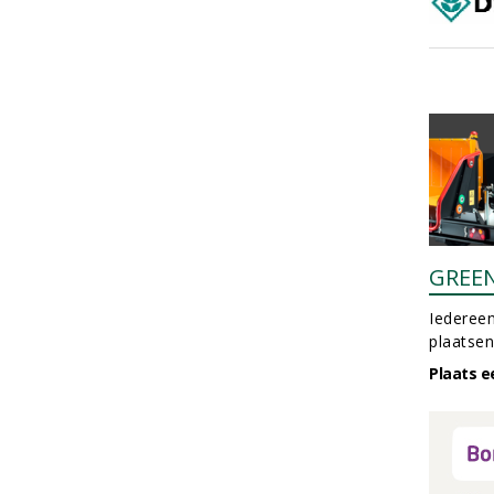
GREE
Iedereen
plaatsen
Plaats e