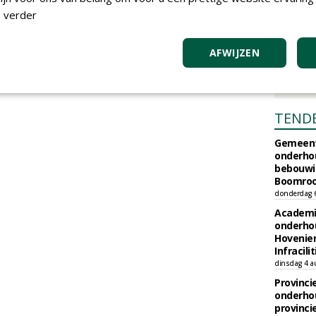
 verder
AFWIJZEN
TEND
Gemeent
onderhou
bebouwi
Boomrooi
donderdag 
Academi
onderho
Hovenie
Infracilit
dinsdag 4 a
Provinci
onderho
provinci