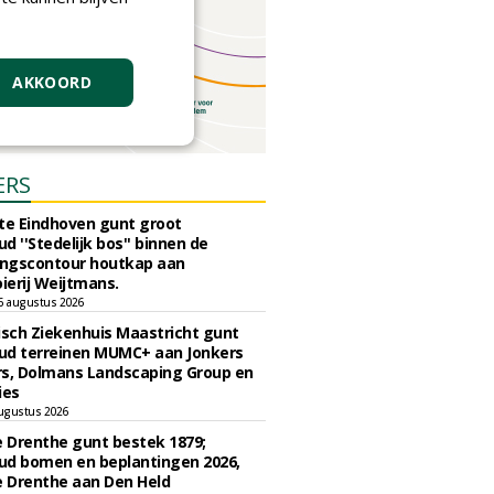
AKKOORD
ERS
e Eindhoven gunt groot
d ''Stedelijk bos'' binnen de
ngscontour houtkap aan
erij Weijtmans.
6 augustus 2026
sch Ziekenhuis Maastricht gunt
ud terreinen MUMC+ aan Jonkers
rs, Dolmans Landscaping Group en
ies
ugustus 2026
e Drenthe gunt bestek 1879;
ud bomen en beplantingen 2026,
e Drenthe aan Den Held