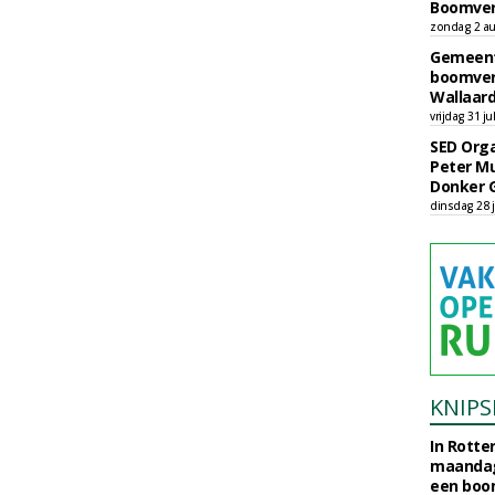
Boomver
zondag 2 au
Gemeent
boomver
Wallaard
vrijdag 31 ju
SED Orga
Peter Mu
Donker 
dinsdag 28 j
KNIPS
In Rotte
maandag
een boo