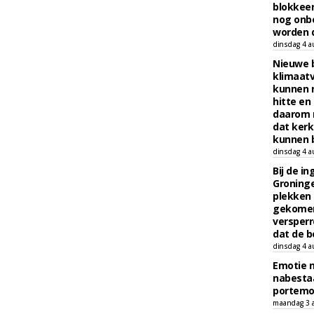
blokkeer
nog onb
worden d
dinsdag 4 a
Nieuwe 
klimaat
kunnen 
hitte en
daarom 
dat kerk
kunnen b
dinsdag 4 a
Bij de i
Groninge
plekken
gekomen
versperr
dat de b
dinsdag 4 a
Emotie 
nabesta
portem
maandag 3 