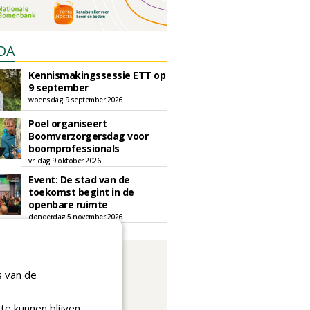
DA
Kennismakingssessie ETT op
9 september
woensdag 9 september 2026
Poel organiseert
Boomverzorgersdag voor
boomprofessionals
vrijdag 9 oktober 2026
Event: De stad van de
toekomst begint in de
openbare ruimte
donderdag 5 november 2026
s van de
te kunnen blijven