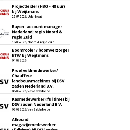
Projectleider (HBO - 40 uur)
bij Weijtmans
22-07-2026, Udenhout
Rayon- account manager
Nederland; regio Noord &
regio Zuid
18-06-2026, Noord & regio Zuid
Boomrooier / boomverzorger
ETW bij Weijtmans
04-05-2026
Proefveldmedewerker/
Chauffeur
landbouwmachines bij DSV
zaden Nederland B.V.
06-08-2026, Ven-Zelderheide
Kasmedewerker (fulltime) bij
DSV zaden Nederland B.V.
06-08-2026, Ven-Zelderheide
Allround
magazijnmedewerker
(fulltime) bij DSV zaden