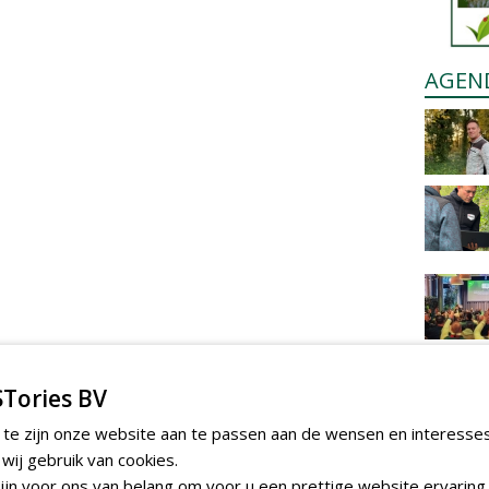
AGEN
Tories BV
 te zijn onze website aan te passen aan de wensen en interesse
ij gebruik van cookies.
jn voor ons van belang om voor u een prettige website ervaring 