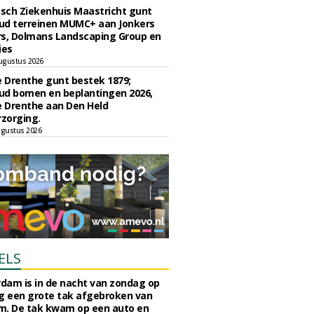
sch Ziekenhuis Maastricht gunt
ud terreinen MUMC+ aan Jonkers
rs, Dolmans Landscaping Group en
ies
ugustus 2026
e Drenthe gunt bestek 1879;
ud bomen en beplantingen 2026,
e Drenthe aan Den Held
zorging.
gustus 2026
ELS
rdam is in de nacht van zondag op
 een grote tak afgebroken van
m. De tak kwam op een auto en