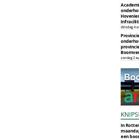
Academi
onderho
Hovenie
Infracilit
dinsdag 4 a
Provinci
onderho
provinci
Boomver
zondag 2 au
KNIPS
In Rotte
maandag
een boo