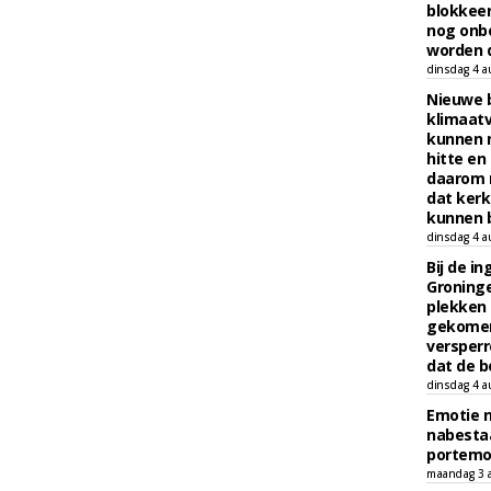
blokkeer
nog onb
worden d
dinsdag 4 a
Nieuwe 
klimaat
kunnen 
hitte en
daarom 
dat kerk
kunnen b
dinsdag 4 a
Bij de i
Groninge
plekken
gekomen
versperr
dat de b
dinsdag 4 a
Emotie 
nabesta
portem
maandag 3 