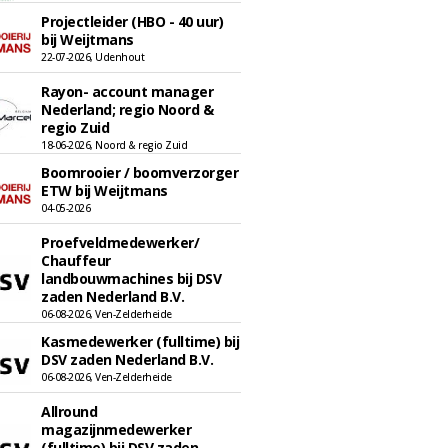
Projectleider (HBO - 40 uur)
bij Weijtmans
22-07-2026, Udenhout
Rayon- account manager
Nederland; regio Noord &
regio Zuid
18-06-2026, Noord & regio Zuid
Boomrooier / boomverzorger
ETW bij Weijtmans
04-05-2026
Proefveldmedewerker/
Chauffeur
landbouwmachines bij DSV
zaden Nederland B.V.
06-08-2026, Ven-Zelderheide
Kasmedewerker (fulltime) bij
DSV zaden Nederland B.V.
06-08-2026, Ven-Zelderheide
Allround
magazijnmedewerker
(fulltime) bij DSV zaden