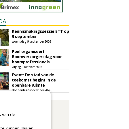
DA
Kennismakingssessie ETT op
9 september
woensdag 9 september 2026
Poel organiseert
Boomverzorgersdag voor
boomprofessionals
vrijdag 9 oktober 2026
Event: De stad van de
toekomst begint in de
openbare ruimte
donderdag 5 november 2026
s van de
te kunnen blijven