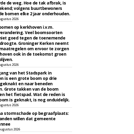
de de weg. Hoe de tak afbrak, is
ekend; volgens buurtbewoners
e bomen elke 2 jaar onderhouden.
ugustus 2026
bomen op kerkhoven i.v.m.
verandering. Veel boomsoorten
niet goed tegen de toenemende
 droogte. Groninger Kerken neemt
maatregelen om ervoor te zorgen
hoven ook in de toekomst groen
lijven.
ugustus 2026
ngang van het Stadspark in
n is een grote boom op drie
 geknakt en naar beneden
. Grote takken van de boom
en het fietspad. Wat de reden is
oom is geknakt, is nog onduidelijk.
ugustus 2026
na stormschade op begraafplaats:
anden willen dat gemeente
onnee
augustus 2026