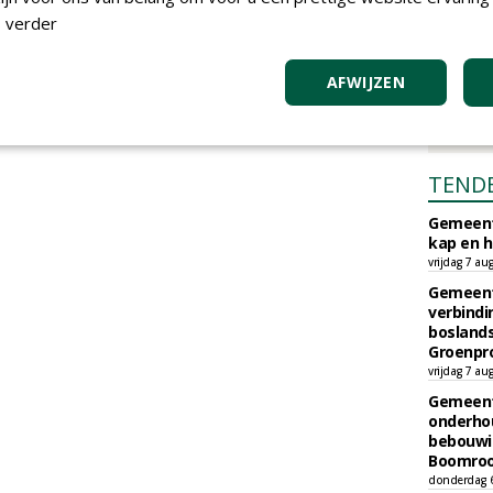
 verder
AFWIJZEN
TEND
Gemeent
kap en h
vrijdag 7 au
Gemeent
verbind
boslands
Groenpr
vrijdag 7 au
Gemeent
onderhou
bebouwi
Boomrooi
donderdag 