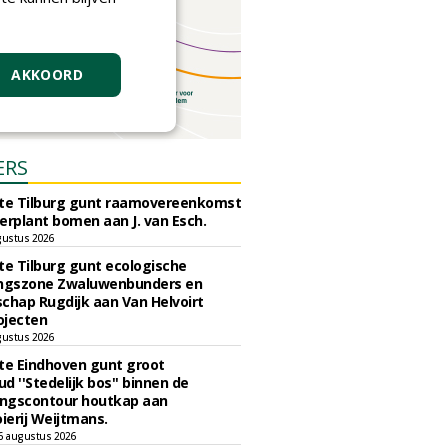
AKKOORD
ERS
e Tilburg gunt raamovereenkomst
erplant bomen aan J. van Esch.
gustus 2026
e Tilburg gunt ecologische
ingszone Zwaluwenbunders en
chap Rugdijk aan Van Helvoirt
ojecten
gustus 2026
e Eindhoven gunt groot
d ''Stedelijk bos'' binnen de
ngscontour houtkap aan
erij Weijtmans.
6 augustus 2026