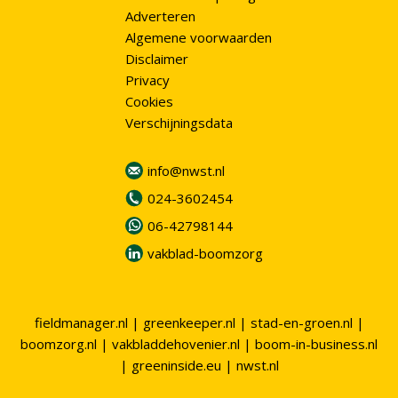
Adverteren
Algemene voorwaarden
Disclaimer
Privacy
Cookies
Verschijningsdata
info@nwst.nl
024-3602454
06-42798144
vakblad-boomzorg
fieldmanager.nl
|
greenkeeper.nl
|
stad-en-groen.nl
|
boomzorg.nl
|
vakbladdehovenier.nl
|
boom-in-business.nl
|
greeninside.eu
|
nwst.nl