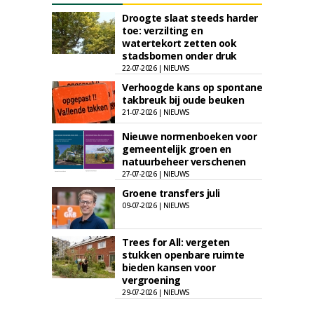
Droogte slaat steeds harder
toe: verzilting en
watertekort zetten ook
stadsbomen onder druk
22-07-2026 | NIEUWS
Verhoogde kans op spontane
takbreuk bij oude beuken
21-07-2026 | NIEUWS
Nieuwe normenboeken voor
gemeentelijk groen en
natuurbeheer verschenen
27-07-2026 | NIEUWS
Groene transfers juli
09-07-2026 | NIEUWS
Trees for All: vergeten
stukken openbare ruimte
bieden kansen voor
vergroening
29-07-2026 | NIEUWS