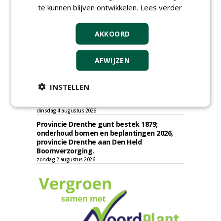
Groenprojecten
te kunnen blijven ontwikkelen.
Lees verder
vrijdag 7 augustus 2026
Gemeente Eindhoven gunt groot
AKKOORD
onderhoud ''Stedelijk bos'' binnen de
bebouwingscontour houtkap aan
Boomrooierij Weijtmans.
AFWIJZEN
donderdag 6 augustus 2026
Academisch Ziekenhuis Maastricht gunt
onderhoud terreinen MUMC+ aan Jonkers
INSTELLEN
Hoveniers, Dolmans Landscaping Group en
Infracilities
dinsdag 4 augustus 2026
Provincie Drenthe gunt bestek 1879;
onderhoud bomen en beplantingen 2026,
provincie Drenthe aan Den Held
Boomverzorging.
zondag 2 augustus 2026