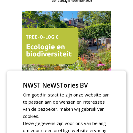
donderdag 5 november 2026
NWST NeWSTories BV
TENDERS
Om goed in staat te zijn onze website aan
Gemeente Tilburg gunt raamovereenkomst
te passen aan de wensen en interesses
kap en herplant bomen aan J. van Esch.
van de bezoeker, maken wij gebruik van
vrijdag 7 augustus 2026
cookies.
Gemeente Tilburg gunt ecologische
Deze gegevens zijn voor ons van belang
verbindingszone Zwaluwenbunders en
om voor u een prettige website ervaring
boslandschap Rugdijk aan Van Helvoirt