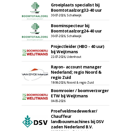
Groeiplaats specialist bij
Boomtotaalzorg32-40 uur
30-07-2026, Schalkwijk
Boominspecteur bij
Boomtotaalzorg24-40 uur
30-07-2026, Schalkwijk
Projectleider (HBO - 40 uur)
bij Weijtmans
22-07-2026, Udenhout
Rayon- account manager
Nederland; regio Noord &
regio Zuid
18-06-2026, Noord & regio Zuid
Boomrooier / boomverzorger
ETW bij Weijtmans
04-05-2026
Proefveldmedewerker/
Chauffeur
landbouwmachines bij DSV
zaden Nederland B.V.