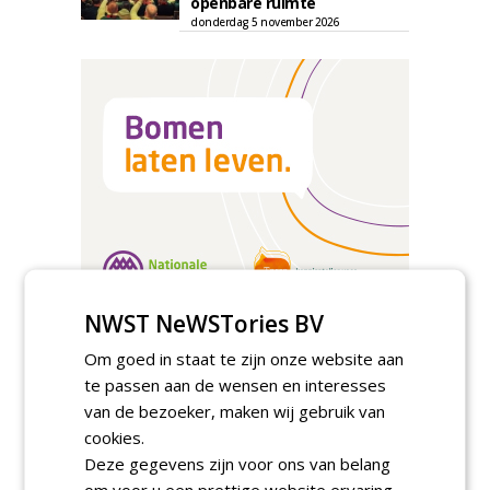
openbare ruimte
donderdag 5 november 2026
NWST NeWSTories BV
TENDERS
Om goed in staat te zijn onze website aan
te passen aan de wensen en interesses
Gemeente Eindhoven gunt groot
van de bezoeker, maken wij gebruik van
onderhoud ''Stedelijk bos'' binnen de
bebouwingscontour houtkap aan
cookies.
Boomrooierij Weijtmans.
Deze gegevens zijn voor ons van belang
donderdag 6 augustus 2026
om voor u een prettige website ervaring