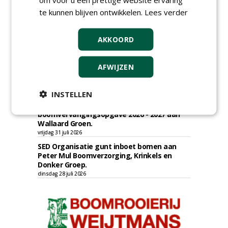
Academisch Ziekenhuis Maastricht gunt
te kunnen blijven ontwikkelen.
Lees verder
onderhoud terreinen MUMC+ aan Jonkers
Hoveniers, Dolmans Landscaping Group en
Infracilities
AKKOORD
dinsdag 4 augustus 2026
Provincie Drenthe gunt bestek 1879;
onderhoud bomen en beplantingen 2026,
AFWIJZEN
provincie Drenthe aan Den Held
Boomverzorging.
zondag 2 augustus 2026
INSTELLEN
Gemeente Woerden gunt uitvoering
boomvervangingsopgave 2026 - 2027 aan
Wallaard Groen.
vrijdag 31 juli 2026
SED Organisatie gunt inboet bomen aan
Peter Mul Boomverzorging, Krinkels en
Donker Groep.
dinsdag 28 juli 2026