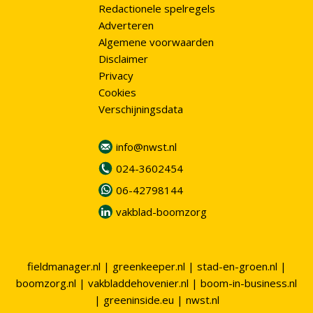
Redactionele spelregels
Adverteren
Algemene voorwaarden
Disclaimer
Privacy
Cookies
Verschijningsdata
info@nwst.nl
024-3602454
06-42798144
vakblad-boomzorg
fieldmanager.nl
|
greenkeeper.nl
|
stad-en-groen.nl
|
boomzorg.nl
|
vakbladdehovenier.nl
|
boom-in-business.nl
|
greeninside.eu
|
nwst.nl