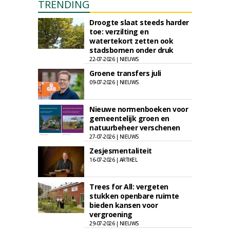
TRENDING
Droogte slaat steeds harder
toe: verzilting en
watertekort zetten ook
stadsbomen onder druk
22-07-2026 | NIEUWS
Groene transfers juli
09-07-2026 | NIEUWS
Nieuwe normenboeken voor
gemeentelijk groen en
natuurbeheer verschenen
27-07-2026 | NIEUWS
Zesjesmentaliteit
16-07-2026 | ARTIKEL
Trees for All: vergeten
stukken openbare ruimte
bieden kansen voor
vergroening
29-07-2026 | NIEUWS