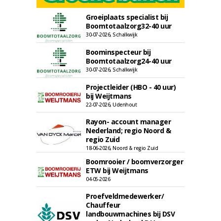
Groeiplaats specialist bij
Boomtotaalzorg32-40 uur
30-07-2026, Schalkwijk
Boominspecteur bij
Boomtotaalzorg24-40 uur
30-07-2026, Schalkwijk
Projectleider (HBO - 40 uur)
bij Weijtmans
22-07-2026, Udenhout
Rayon- account manager
Nederland; regio Noord &
regio Zuid
18-06-2026, Noord & regio Zuid
Boomrooier / boomverzorger
ETW bij Weijtmans
04-05-2026
Proefveldmedewerker/
Chauffeur
landbouwmachines bij DSV