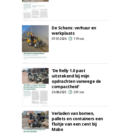
De Schans: verhuur en
werkplaats
07-01-2026
119 sec
'De Relly 1.0 past
uitstekend bij mijn
opdrachten vanwege de
compactheid'
20-08-2025
201 sec
Verladen van bomen,
pallets en containers een
fluitje van een cent bij
Mabo