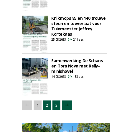
Knikmops 85 en 140 trouwe
steun en toeverlaat voor
Tuinmeester Jeffrey
Kortekaas
25-08-2023
211 sec
Samenwerking De Schans
en Flora Nova met Relly-
minishovel
14-08-2023
153 sec
1
2
3