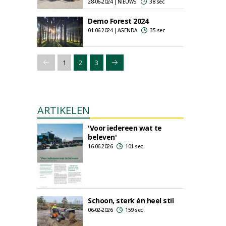
28-06-2024 | NIEUWS
38 sec
Demo Forest 2024
01-06-2024 | AGENDA
35 sec
1
2
3
ARTIKELEN
'Voor iedereen wat te
beleven'
16-06-2026
101 sec
Schoon, sterk én heel stil
06-02-2026
159 sec