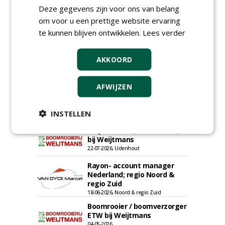
Deze gegevens zijn voor ons van belang
om voor u een prettige website ervaring
te kunnen blijven ontwikkelen.
Lees verder
Groeiplaats specialist bij
AKKOORD
Boomtotaalzorg32-40 uur
30-07-2026, Schalkwijk
AFWIJZEN
Boominspecteur bij
Boomtotaalzorg24-40 uur
INSTELLEN
30-07-2026, Schalkwijk
Projectleider (HBO - 40 uur)
bij Weijtmans
22-07-2026, Udenhout
Rayon- account manager
Nederland; regio Noord &
regio Zuid
18-06-2026, Noord & regio Zuid
Boomrooier / boomverzorger
ETW bij Weijtmans
04-05-2026