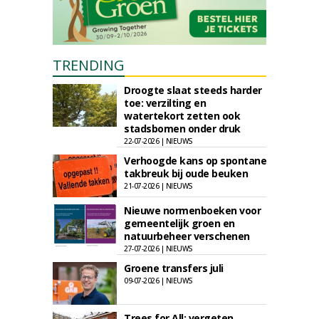
TRENDING
Droogte slaat steeds harder
toe: verzilting en
watertekort zetten ook
stadsbomen onder druk
22-07-2026 | NIEUWS
Verhoogde kans op spontane
takbreuk bij oude beuken
21-07-2026 | NIEUWS
Nieuwe normenboeken voor
gemeentelijk groen en
natuurbeheer verschenen
27-07-2026 | NIEUWS
Groene transfers juli
09-07-2026 | NIEUWS
Trees for All: vergeten