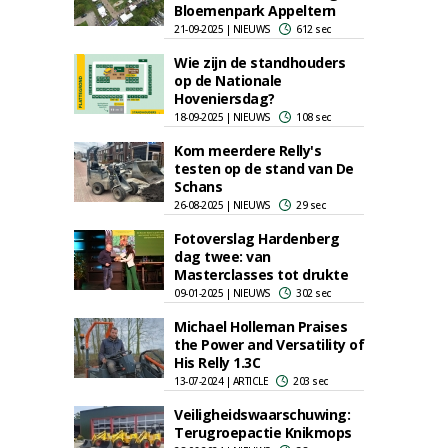
Bloemenpark Appeltern
21-09-2025 | NIEUWS
612 sec
Wie zijn de standhouders
op de Nationale
Hoveniersdag?
18-09-2025 | NIEUWS
108 sec
Kom meerdere Relly's
testen op de stand van De
Schans
26-08-2025 | NIEUWS
29 sec
Fotoverslag Hardenberg
dag twee: van
Masterclasses tot drukte
09-01-2025 | NIEUWS
302 sec
Michael Holleman Praises
the Power and Versatility of
His Relly 1.3C
13-07-2024 | ARTICLE
203 sec
Veiligheidswaarschuwing:
Terugroepactie Knikmops