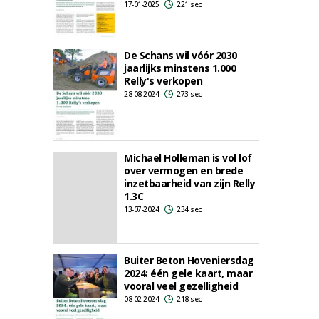
17-01-2025
221 sec
De Schans wil vóór 2030
jaarlijks minstens 1.000
Relly's verkopen
28-08-2024
273 sec
Michael Holleman is vol lof
over vermogen en brede
inzetbaarheid van zijn Relly
1.3C
13-07-2024
234 sec
Buiter Beton Hoveniersdag
2024: één gele kaart, maar
vooral veel gezelligheid
08-02-2024
218 sec