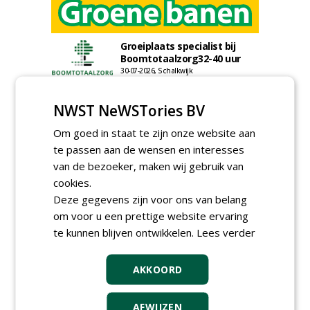
Groeiplaats specialist bij
Boomtotaalzorg32-40 uur
30-07-2026, Schalkwijk
Boominspecteur bij
NWST NeWSTories BV
Boomtotaalzorg24-40 uur
30-07-2026, Schalkwijk
Om goed in staat te zijn onze website aan
Projectleider (HBO - 40 uur)
te passen aan de wensen en interesses
bij Weijtmans
van de bezoeker, maken wij gebruik van
22-07-2026, Udenhout
cookies.
Rayon- account manager
Deze gegevens zijn voor ons van belang
Nederland; regio Noord &
om voor u een prettige website ervaring
regio Zuid
te kunnen blijven ontwikkelen.
18-06-2026, Noord & regio Zuid
Lees verder
Boomrooier / boomverzorger
ETW bij Weijtmans
AKKOORD
04-05-2026
Proefveldmedewerker/
AFWIJZEN
Chauffeur