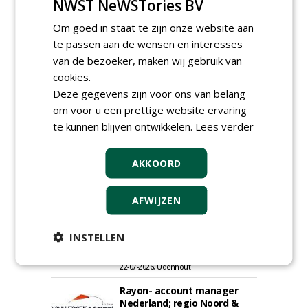
NWST NeWSTories BV
Om goed in staat te zijn onze website aan
te passen aan de wensen en interesses
van de bezoeker, maken wij gebruik van
cookies.
Deze gegevens zijn voor ons van belang
om voor u een prettige website ervaring
te kunnen blijven ontwikkelen.
Lees verder
Groeiplaats specialist bij
Boomtotaalzorg32-40 uur
AKKOORD
30-07-2026, Schalkwijk
Boominspecteur bij
AFWIJZEN
Boomtotaalzorg24-40 uur
30-07-2026, Schalkwijk
INSTELLEN
Projectleider (HBO - 40 uur)
bij Weijtmans
22-07-2026, Udenhout
Rayon- account manager
Nederland; regio Noord &