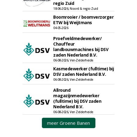
regio Zuid
18-06-2026, Noord & regio Zuid
Boomrooier / boomverzorger
ETW bij Weijtmans
04-05-2026
Proefveldmedewerker/
Chauffeur
landbouwmachines bij DSV
zaden Nederland B.V.
06-08-2026, Ven-Zelderheide
Kasmedewerker (fulltime) bij
DSV zaden Nederland B.V.
06-08-2026, Ven-Zelderheide
Allround
magazijnmedewerker
(fulltime) bij DSV zaden
Nederland B.V.
06-08-2026, Ven Zelderheide
meer Groene Banen