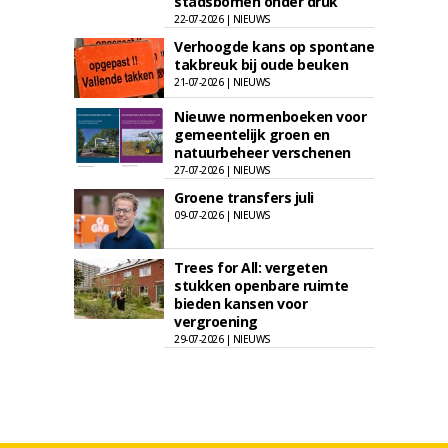
stadsbomen onder druk
22-07-2026 | NIEUWS
Verhoogde kans op spontane
takbreuk bij oude beuken
21-07-2026 | NIEUWS
Nieuwe normenboeken voor
gemeentelijk groen en
natuurbeheer verschenen
27-07-2026 | NIEUWS
Groene transfers juli
09-07-2026 | NIEUWS
Trees for All: vergeten
stukken openbare ruimte
bieden kansen voor
vergroening
29-07-2026 | NIEUWS