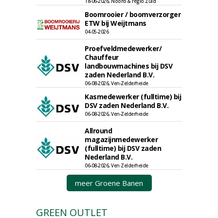
18-06-2026, Noord & regio Zuid
Boomrooier / boomverzorger
ETW bij Weijtmans
04-05-2026
Proefveldmedewerker/
Chauffeur
landbouwmachines bij DSV
zaden Nederland B.V.
06-08-2026, Ven-Zelderheide
Kasmedewerker (fulltime) bij
DSV zaden Nederland B.V.
06-08-2026, Ven-Zelderheide
Allround
magazijnmedewerker
(fulltime) bij DSV zaden
Nederland B.V.
06-08-2026, Ven Zelderheide
meer Groene Banen
GREEN OUTLET