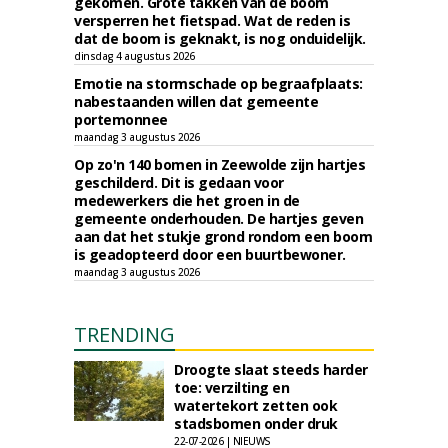
gekomen. Grote takken van de boom
versperren het fietspad. Wat de reden is
dat de boom is geknakt, is nog onduidelijk.
dinsdag 4 augustus 2026
Emotie na stormschade op begraafplaats:
nabestaanden willen dat gemeente
portemonnee
maandag 3 augustus 2026
Op zo'n 140 bomen in Zeewolde zijn hartjes
geschilderd. Dit is gedaan voor
medewerkers die het groen in de
gemeente onderhouden. De hartjes geven
aan dat het stukje grond rondom een boom
is geadopteerd door een buurtbewoner.
maandag 3 augustus 2026
TRENDING
Droogte slaat steeds harder
toe: verzilting en
watertekort zetten ook
stadsbomen onder druk
22-07-2026 | NIEUWS