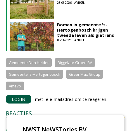
23-06-2026 | ARTIKEL
Bomen in gemeente 's-
Hertogenbosch krijgen
tweede leven als gietrand
05-11-2025 | ARTIKEL
Gemeente Den Helder
Biggelaar Groen BV
Gemeente 's-Hertogenbosch
GreenMax Group
Amevo
LOGIN
met je e-mailadres om te reageren.
REACTIES
Tinka Chabot
NWST NeWSTories BV