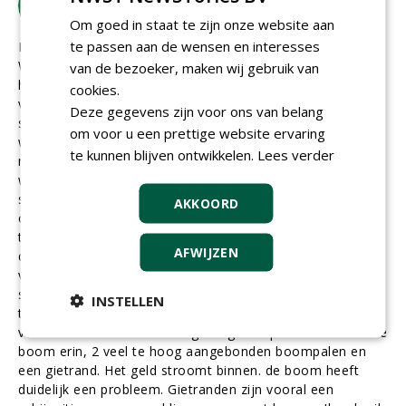
Tinka Chabot | eigenaar
woensdag 8 juli 2026
Om goed in staat te zijn onze website aan
te passen aan de wensen en interesses
Ik heb me altijd verbaasd over het gebruik van gietranden.
Water geven vlak bij de stam is nagenoeg zinloos. De
van de bezoeker, maken wij gebruik van
haarwortels die water en voeding opnemen horen zich te
cookies.
verspreiden tot ver naast de kroonprojectie, dus bij de
Deze gegevens zijn voor ons van belang
stam horen ze niet te zitten. Geef je regelmatig water dan
om voor u een prettige website ervaring
worden de wortels lui, wat ook de stabiliteit van de boom
te kunnen blijven ontwikkelen.
Lees verder
niet ten goede komt. De manier waarop er vaak water
wordt gegeven is funest. Met een giertank een harde
straal op de kluit, waardoor er een enorme verdichting
AKKOORD
optreedt. De kunststof gietranden zijn ook niet bestand
tegen de maaimachines. Ze buigen krom, slaan kapot en
AFWIJZEN
de inheemse vegetatie rond de stam wordt niet
verwijderd, waardoor de kans op muizenvraat aan de
stam toeneemt. Particulieren denken dat het zo hoort,
INSTELLEN
terwijl dat vroeger natuurlijk nooit gebruikt wordt. Het is
vooral een teken van onzorgvuldige aanplant. Even snel de
boom erin, 2 veel te hoog aangebonden boompalen en
een gietrand. Het geld stroomt binnen. de boom heeft
duidelijk een probleem. Gietranden zijn vooral een