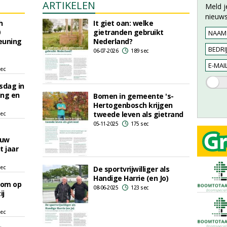
ARTIKELEN
Meld j
nieuws
h
It giet oan: welke
gietranden gebruikt
euning
Nederland?
06-07-2026
189 sec
sec
sdag in
ing en
Bomen in gemeente 's-
Hertogenbosch krijgen
tweede leven als gietrand
sec
05-11-2025
175 sec
euw
 jaar
sec
De sportvrijwilliger als
Handige Harrie (en Jo)
oom op
08-06-2025
123 sec
ij
sec