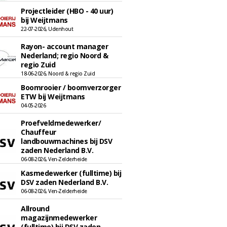
Projectleider (HBO - 40 uur)
bij Weijtmans
22-07-2026, Udenhout
Rayon- account manager
Nederland; regio Noord &
regio Zuid
18-06-2026, Noord & regio Zuid
Boomrooier / boomverzorger
ETW bij Weijtmans
04-05-2026
Proefveldmedewerker/
Chauffeur
landbouwmachines bij DSV
zaden Nederland B.V.
06-08-2026, Ven-Zelderheide
Kasmedewerker (fulltime) bij
DSV zaden Nederland B.V.
06-08-2026, Ven-Zelderheide
Allround
magazijnmedewerker
(fulltime) bij DSV zaden