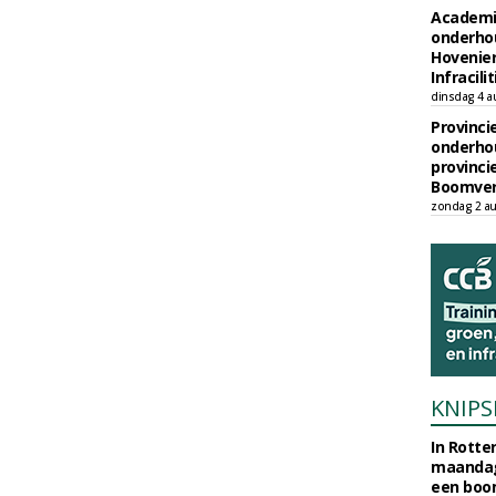
Academi
onderho
Hovenie
Infracilit
dinsdag 4 a
Provinci
onderho
provinci
Boomver
zondag 2 au
KNIPS
In Rotte
maandag
een boo