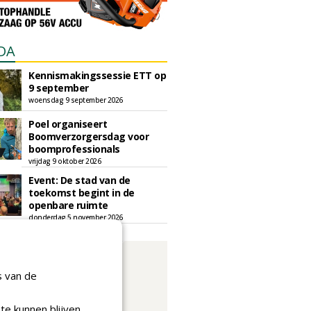
DA
Kennismakingssessie ETT op
9 september
woensdag 9 september 2026
Poel organiseert
Boomverzorgersdag voor
boomprofessionals
vrijdag 9 oktober 2026
Event: De stad van de
toekomst begint in de
openbare ruimte
donderdag 5 november 2026
s van de
te kunnen blijven