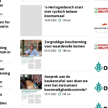
t
or
's-Hertogenbosch start
met cyclisch beheer
sec
boomareaal
16-07-2024
129 sec
on for
und in
c
Zorgvuldige bescherming
voor waardevolle bomen
king
20-12-2022
186 sec
tuin in
sec
aar
ersing
Gesprek aan de
keukentafel: wat doen we
n
met het instrument
sec
boomveiligheidscontrole?
ns
10-11-2022
292 sec
 Den