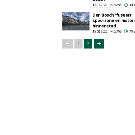
16-11-2022 | NIEUWS
44 
Den Bosch 'fuseert'
spoorzone en histor
binnenstad
15-02-2022 | NIEUWS
79 
1
2