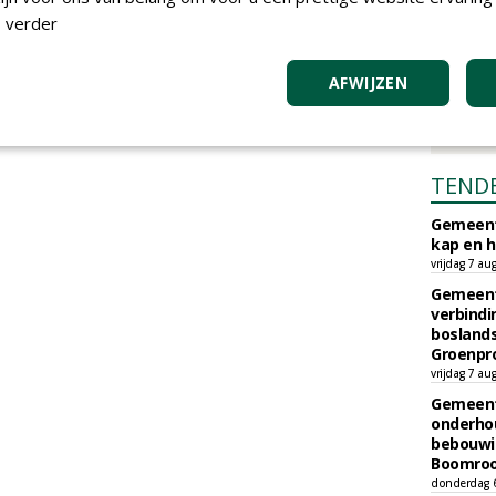
 verder
AFWIJZEN
TEND
Gemeent
kap en h
vrijdag 7 au
Gemeent
verbind
boslands
Groenpr
vrijdag 7 au
Gemeent
onderhou
bebouwi
Boomrooi
donderdag 