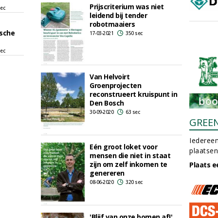
Prijscriterium was niet
sec
leidend bij tender
robotmaaiers
ische
17-03-2021
350 sec
sec
Van Helvoirt
Groenprojecten
reconstrueert kruispunt in
Den Bosch
30-09-2020
63 sec
GREE
Iedereen
Eén groot loket voor
plaatsen
mensen die niet in staat
zijn om zelf inkomen te
Plaats e
genereren
08-06-2020
320 sec
'Blijf van onze bomen af!'