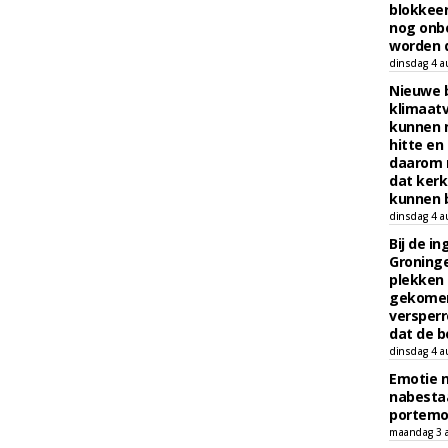
blokkeer
nog onb
worden d
dinsdag 4 a
Nieuwe 
klimaat
kunnen 
hitte en
daarom 
dat kerk
kunnen b
dinsdag 4 a
Bij de i
Groninge
plekken
gekomen
versperr
dat de b
dinsdag 4 a
Emotie 
nabesta
portem
maandag 3 