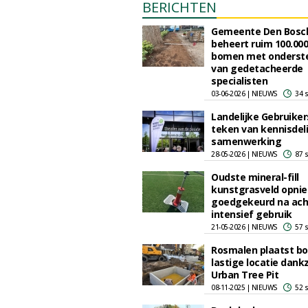
BERICHTEN
Gemeente Den Bosc
beheert ruim 100.000
bomen met onderst
van gedetacheerde
specialisten
03-06-2026 | NIEUWS
34 
Landelijke Gebruiker
teken van kennisdel
samenwerking
28-05-2026 | NIEUWS
87 
Oudste mineral-fill
kunstgrasveld opni
goedgekeurd na acht
intensief gebruik
21-05-2026 | NIEUWS
57 
Rosmalen plaatst b
lastige locatie dankz
Urban Tree Pit
08-11-2025 | NIEUWS
52 