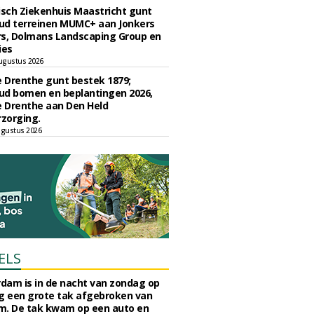
sch Ziekenhuis Maastricht gunt
ud terreinen MUMC+ aan Jonkers
rs, Dolmans Landscaping Group en
ies
ugustus 2026
e Drenthe gunt bestek 1879;
ud bomen en beplantingen 2026,
e Drenthe aan Den Held
zorging.
gustus 2026
ELS
rdam is in de nacht van zondag op
 een grote tak afgebroken van
m. De tak kwam op een auto en