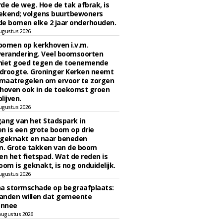
de de weg. Hoe de tak afbrak, is
ekend; volgens buurtbewoners
e bomen elke 2 jaar onderhouden.
ugustus 2026
bomen op kerkhoven i.v.m.
verandering. Veel boomsoorten
niet goed tegen de toenemende
 droogte. Groninger Kerken neemt
maatregelen om ervoor te zorgen
hoven ook in de toekomst groen
lijven.
ugustus 2026
ngang van het Stadspark in
n is een grote boom op drie
 geknakt en naar beneden
. Grote takken van de boom
en het fietspad. Wat de reden is
oom is geknakt, is nog onduidelijk.
ugustus 2026
na stormschade op begraafplaats:
anden willen dat gemeente
onnee
augustus 2026