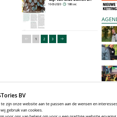
10-03-2020
188 sec
AGEN
1
2
3
Tories BV
 te zijn onze website aan te passen aan de wensen en interesse
ij gebruik van cookies.
jn voor ons van belang om voor u een prettige website ervaring 