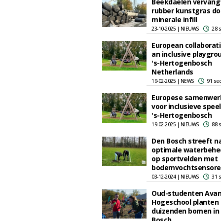
Beekdaelen vervang
rubber kunstgras do
minerale infill
23-10-2025 | NIEUWS
28 
European collaborati
an inclusive playgro
's-Hertogenbosch
Netherlands
19-02-2025 | NEWS
91 se
Europese samenwer
voor inclusieve speel
's-Hertogenbosch
19-02-2025 | NIEUWS
88 
Den Bosch streeft n
optimale waterbehe
op sportvelden met
bodemvochtsensore
03-12-2024 | NIEUWS
31 
Oud-studenten Ava
Hogeschool planten
duizenden bomen in
Bosch