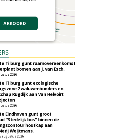
AKKOORD
ERS
e Tilburg gunt raamovereenkomst
erplant bomen aan J. van Esch.
gustus 2026
e Tilburg gunt ecologische
ingszone Zwaluwenbunders en
chap Rugdijk aan Van Helvoirt
ojecten
gustus 2026
e Eindhoven gunt groot
d ''Stedelijk bos'' binnen de
ngscontour houtkap aan
erij Weijtmans.
6 augustus 2026