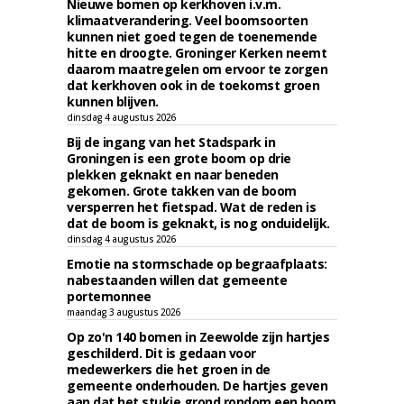
Nieuwe bomen op kerkhoven i.v.m.
klimaatverandering. Veel boomsoorten
kunnen niet goed tegen de toenemende
hitte en droogte. Groninger Kerken neemt
daarom maatregelen om ervoor te zorgen
dat kerkhoven ook in de toekomst groen
kunnen blijven.
dinsdag 4 augustus 2026
Bij de ingang van het Stadspark in
Groningen is een grote boom op drie
plekken geknakt en naar beneden
gekomen. Grote takken van de boom
versperren het fietspad. Wat de reden is
dat de boom is geknakt, is nog onduidelijk.
dinsdag 4 augustus 2026
Emotie na stormschade op begraafplaats:
nabestaanden willen dat gemeente
portemonnee
maandag 3 augustus 2026
Op zo'n 140 bomen in Zeewolde zijn hartjes
geschilderd. Dit is gedaan voor
medewerkers die het groen in de
gemeente onderhouden. De hartjes geven
aan dat het stukje grond rondom een boom