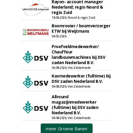
Rayon- account manager
Nederland; regio Noord &
regio Zuid
18-06-2026, Noord & regio Zuid
Boomrooier / boomverzorger
ETW bij Weijtmans
04-05-2026
Proefveldmedewerker/
Chauffeur
landbouwmachines bij DSV
zaden Nederland B.V.
06-08-2026, Ven-Zelderheide
Kasmedewerker (fulltime) bij
DSV zaden Nederland B.V.
06-08-2026, Ven-Zelderheide
Allround
magazijnmedewerker
(fulltime) bij DSV zaden
Nederland B.V.
06-08-2026, Ven Zelderheide
meer Groene Banen