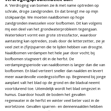
A: 'Verdroging van bomen zie ik met name optreden op
schrale, droge zandgronden. En dat brengt me op mijn
stokpaardje. We moeten naaldbomen op hoge
zandgronden inwisselen voor loofbomen. Dit kan volgens
mij een deel van het grondwaterprobleem tegengaan.
Watertekort vormt een grote stressfactor, waardoor
aantasting kan optreden, zoals door de letterzetter, zie je
veel ziet in (fijn)sparren die te lijden hebben van droogte.
Naaldbomen verdampen het hele jaar door vocht; bij
loofbomen stagneert dit in de herfst. De
verdampingsperiode van naaldbomen is langer dan die van
loofbomen. En blad verteert sneller dan naalden en levert
meer waardevolle voedingsstoffen op. Beginnend bij jonge
aanplant valt het blad op de grond en die bladval neemt
voortdurend toe. Uiteindelijk wordt het blad omgezet in
humus. Daardoor houdt de bodem het gevallen
regenwater in de herfst en winter veel beter vast in de
wortelzone. Gevallen sparren- en dennennaalden hebben