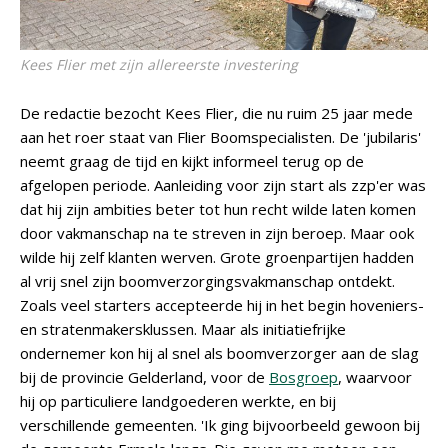
Kees Flier met zijn allereerste investering
De redactie bezocht Kees Flier, die nu ruim 25 jaar mede
aan het roer staat van Flier Boomspecialisten. De 'jubilaris'
neemt graag de tijd en kijkt informeel terug op de
afgelopen periode. Aanleiding voor zijn start als zzp'er was
dat hij zijn ambities beter tot hun recht wilde laten komen
door vakmanschap na te streven in zijn beroep. Maar ook
wilde hij zelf klanten werven. Grote groenpartijen hadden
al vrij snel zijn boomverzorgingsvakmanschap ontdekt.
Zoals veel starters accepteerde hij in het begin hoveniers-
en stratenmakersklussen. Maar als initiatiefrijke
ondernemer kon hij al snel als boomverzorger aan de slag
bij de provincie Gelderland, voor de
Bosgroep
, waarvoor
hij op particuliere landgoederen werkte, en bij
verschillende gemeenten. 'Ik ging bijvoorbeeld gewoon bij