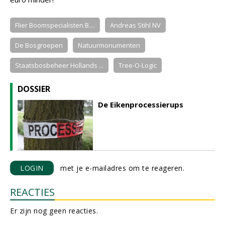
Flier Boomspecialisten B....
Andreas Stihl NV
De Bosgroepen
Natuurmonumenten
Staatsbosbeheer Hollands ...
Tree-O-Logic
DOSSIER
De Eikenprocessierups
LOGIN
met je e-mailadres om te reageren.
REACTIES
Er zijn nog geen reacties.