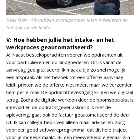
Kees Flier: 'We hebben zonnepanelen laten installeren op
het dak van de loods.'
V: Hoe hebben jullie het intake- en het
werkproces geautomatiseerd?
A: 'Naast bestekopdrachten voeren we opdrachten uit
voor particulieren en op landgoederen. Dit is vanaf de
aanvraag gedigitaliseerd. Ik maak altijd zo snel mogelijk
een afspraak. Als het bezoek tot een offerte-aanvraag
leidt, printen we de offerte niet meer, maar we verzenden
hem per e-mail. De opdrachtbevestiging krijgen we digitaal
terug. Zodra de digitale werkbon door de boomspecialist is
ingevuld en de opdrachtgever akkoord is met de
oplevering, gaat ook de factuur geautomatiseerd de deur
uit. Ik kan collega-bedrijven alleen maar adviseren: zorg
voor een goed softwareprogramma, dat dit hele traject
voor je mogelijk maakt. Bij een meewerkend eigenaar zijn