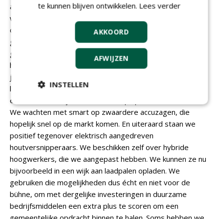
te kunnen blijven ontwikkelen.
Lees verder
afgelopen 25 jaar. Denk aan alle boombeheersystemen
waarmee boomdata wordt verzameld. Digitale offertes,
digitale werkbonnen, digitale registratie van uren. Een
AKKOORD
grote verandering in de uitvoering van het werk is het
gebruik van accuzagen en ander accu-aangedreven
AFWIJZEN
handgereedschap. Wij werken daar inmiddels een aantal
jaren mee. Er liggen zonnecollectoren bij op ons op de
INSTELLEN
loods. Daarnaast zijn we bezig ons voertuigenpark te
elektrificeren. Wij willen dus vooroplopen met innovaties.
We wachten met smart op zwaardere accuzagen, die
hopelijk snel op de markt komen. En uiteraard staan we
positief tegenover elektrisch aangedreven
houtversnipperaars. We beschikken zelf over hybride
hoogwerkers, die we aangepast hebben. We kunnen ze nu
bijvoorbeeld in een wijk aan laadpalen opladen. We
gebruiken die mogelijkheden dus écht en niet voor de
bühne, om met dergelijke investeringen in duurzame
bedrijfsmiddelen een extra plus te scoren om een
gemeentelijke opdracht binnen te halen. Soms hebben we