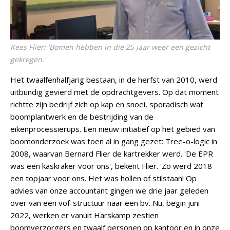
Kees Flier: 'Bomen hebben in die 25 jaar weer een gezicht
gekregen.'
Het twaalfenhalfjarig bestaan, in de herfst van 2010, werd
uitbundig gevierd met de opdrachtgevers. Op dat moment
richtte zijn bedrijf zich op kap en snoei, sporadisch wat
boomplantwerk en de bestrijding van de
eikenprocessierups. Een nieuw initiatief op het gebied van
boomonderzoek was toen al in gang gezet: Tree-o-logic in
2008, waarvan Bernard Flier de kartrekker werd. 'De EPR
was een kaskraker voor ons', bekent Flier. 'Zo werd 2018
een topjaar voor ons. Het was hollen of stilstaan! Op
advies van onze accountant gingen we drie jaar geleden
over van een vof-structuur naar een bv. Nu, begin juni
2022, werken er vanuit Harskamp zestien
boomverzorgers en twaalf personen op kantoor en in onze