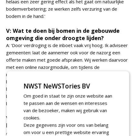
helaas een zeer gering effect als het gaat om natuurlijke
bodemverbetering; ze werken zelfs verzuring van de
bodem in de hand.'
V: Wat te doen bij bomen in de gebouwde
omgeving die onder droogte lijden?
A: 'Door verdroging is de inboet vaak vrij hoog. Ik adviseer
gemeenten: laat de aannemer ook voor de nazorg een
offerte maken met goede afspraken. Wij werken daarvoor
met een online nazorgmodule, om tijdens de
nazorgperiode belangrijke gegevens vast te leggen. Dat
betreft bijvoorbeeld het vochtgehalte van de bodem, de
NWST NeWSTories BV
bladbezetting en de scheutlengte. Opleidingen voor
Om goed in staat te zijn onze website aan
boomverzorgers mogen wat mij betreft meer aandacht
te passen aan de wensen en interesses
besteden aan het werken met een boombeheersysteem.'
van de bezoeker, maken wij gebruik van
V: Welke technieken op het gebied van
cookies.
boomverzorging veranderden er?
Deze gegevens zijn voor ons van belang
om voor u een prettige website ervaring
A: 'Zonder twijfel de digitalisering in onze sector, de