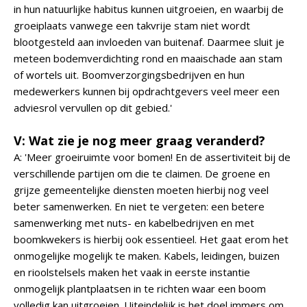
in hun natuurlijke habitus kunnen uitgroeien, en waarbij de
groeiplaats vanwege een takvrije stam niet wordt
blootgesteld aan invloeden van buitenaf. Daarmee sluit je
meteen bodemverdichting rond en maaischade aan stam
of wortels uit. Boomverzorgingsbedrijven en hun
medewerkers kunnen bij opdrachtgevers veel meer een
adviesrol vervullen op dit gebied.'
V: Wat zie je nog meer graag veranderd?
A: 'Meer groeiruimte voor bomen! En de assertiviteit bij de
verschillende partijen om die te claimen. De groene en
grijze gemeentelijke diensten moeten hierbij nog veel
beter samenwerken. En niet te vergeten: een betere
samenwerking met nuts- en kabelbedrijven en met
boomkwekers is hierbij ook essentieel. Het gaat erom het
onmogelijke mogelijk te maken. Kabels, leidingen, buizen
en rioolstelsels maken het vaak in eerste instantie
onmogelijk plantplaatsen in te richten waar een boom
volledig kan uitgroeien. Uiteindelijk is het doel immers om