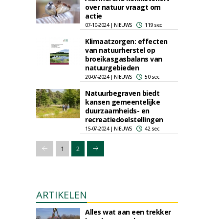
over natuur vraagt om
actie
07-10-2024 | NIEUWS
119 sec
Klimaatzorgen: effecten
van natuurherstel op
broeikasgasbalans van
natuurgebieden
20-07-2024 | NIEUWS
50 sec
Natuurbegraven biedt
kansen gemeentelijke
duurzaamheids- en
recreatiedoelstellingen
15-07-2024 | NIEUWS
42 sec
1
2
ARTIKELEN
Alles wat aan een trekker