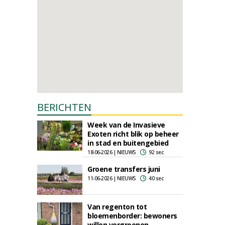
BERICHTEN
Week van de Invasieve
Exoten richt blik op beheer
in stad en buitengebied
18-06-2026 | NIEUWS
92 sec
Groene transfers juni
11-06-2026 | NIEUWS
40 sec
Van regenton tot
bloemenborder: bewoners
willen vergroenen,