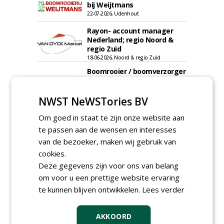
bij Weijtmans
22-07-2026, Udenhout
Rayon- account manager
Nederland; regio Noord &
regio Zuid
18-06-2026, Noord & regio Zuid
Boomrooier / boomverzorger
ETW bij Weijtmans
04-05-2026
NWST NeWSTories BV
Proefveldmedewerker/
Chauffeur
Om goed in staat te zijn onze website aan
landbouwmachines bij DSV
te passen aan de wensen en interesses
zaden Nederland B.V.
van de bezoeker, maken wij gebruik van
06-08-2026, Ven-Zelderheide
cookies.
Kasmedewerker (fulltime) bij
DSV zaden Nederland B.V.
Deze gegevens zijn voor ons van belang
06-08-2026, Ven-Zelderheide
om voor u een prettige website ervaring
te kunnen blijven ontwikkelen.
Lees verder
Allround
magazijnmedewerker
(fulltime) bij DSV zaden
AKKOORD
Nederland B.V.