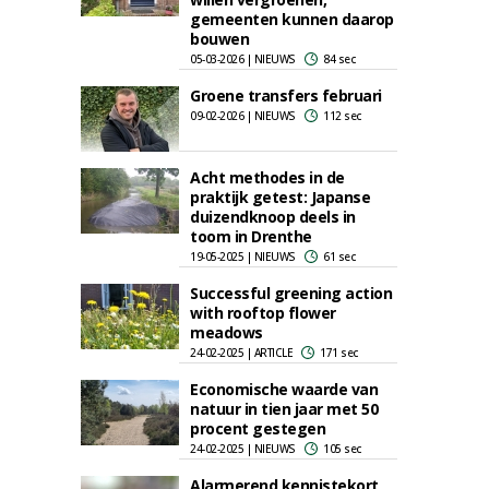
gemeenten kunnen daarop
bouwen
05-03-2026 | NIEUWS
84 sec
Groene transfers februari
09-02-2026 | NIEUWS
112 sec
Acht methodes in de
praktijk getest: Japanse
duizendknoop deels in
toom in Drenthe
19-05-2025 | NIEUWS
61 sec
Successful greening action
with rooftop flower
meadows
24-02-2025 | ARTICLE
171 sec
Economische waarde van
natuur in tien jaar met 50
procent gestegen
24-02-2025 | NIEUWS
105 sec
Alarmerend kennistekort