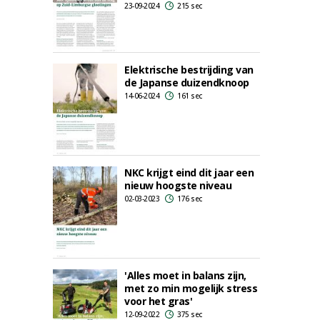
23-09-2024
215 sec
Elektrische bestrijding van
de Japanse duizendknoop
14-06-2024
161 sec
NKC krijgt eind dit jaar een
nieuw hoogste niveau
02-03-2023
176 sec
'Alles moet in balans zijn,
met zo min mogelijk stress
voor het gras'
12-09-2022
375 sec