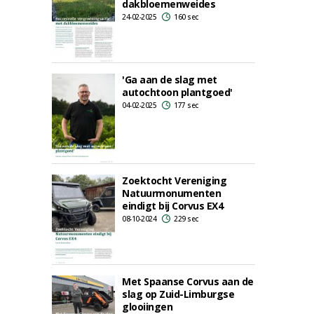
dakbloemenweides
24-02-2025
160 sec
'Ga aan de slag met
autochtoon plantgoed'
04-02-2025
177 sec
Zoektocht Vereniging
Natuurmonumenten
eindigt bij Corvus EX4
08-10-2024
229 sec
Met Spaanse Corvus aan de
slag op Zuid-Limburgse
glooiingen