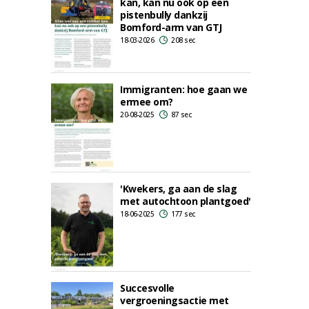
kan, kan nu ook op een
pistenbully dankzij
Bomford-arm van GTJ
18-03-2026
208 sec
Immigranten: hoe gaan we
ermee om?
20-08-2025
87 sec
'Kwekers, ga aan de slag
met autochtoon plantgoed'
18-06-2025
177 sec
Succesvolle
vergroeningsactie met