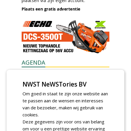
plaatsen via zijn eigen account.
Plaats een gratis advertentie
AGENDA
Kennismakingssessie ETT op
9 september
NWST NeWSTories BV
woensdag 9 september 2026
Poel organiseert
Om goed in staat te zijn onze website aan
Boomverzorgersdag voor
te passen aan de wensen en interesses
boomprofessionals
van de bezoeker, maken wij gebruik van
vrijdag 9 oktober 2026
cookies.
Event: De stad van de
Deze gegevens zijn voor ons van belang
toekomst begint in de
openbare ruimte
om voor u een prettige website ervaring