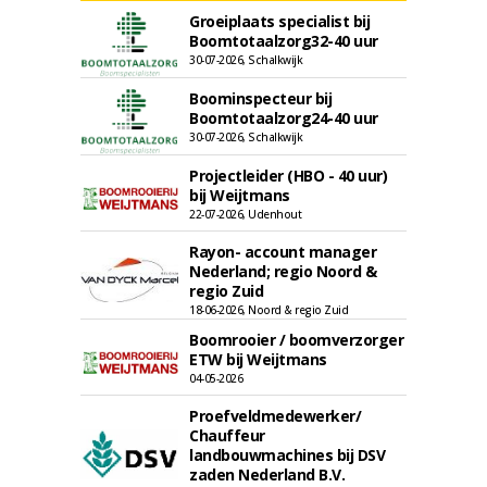
Groeiplaats specialist bij
Boomtotaalzorg32-40 uur
30-07-2026, Schalkwijk
Boominspecteur bij
Boomtotaalzorg24-40 uur
30-07-2026, Schalkwijk
Projectleider (HBO - 40 uur)
bij Weijtmans
22-07-2026, Udenhout
Rayon- account manager
Nederland; regio Noord &
regio Zuid
18-06-2026, Noord & regio Zuid
Boomrooier / boomverzorger
ETW bij Weijtmans
04-05-2026
Proefveldmedewerker/
Chauffeur
landbouwmachines bij DSV
zaden Nederland B.V.