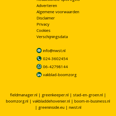
Adverteren
Algemene voorwaarden
Disclaimer
Privacy
Cookies
Verschijningsdata
info@nwst.nl
024-3602454
06-42798144
vakblad-boomzorg
fieldmanager.nl
|
greenkeeper.nl
|
stad-en-groen.nl
|
boomzorg.nl
|
vakbladdehovenier.nl
|
boom-in-business.nl
|
greeninside.eu
|
nwst.nl