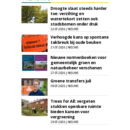
Droogte slaat steeds harder
toe: verzilting en
watertekort zetten ook
stadsbomen onder druk
22-07-2026 | NIEUWS
Verhoogde kans op spontane
takbreuk bij oude beuken
21-07-2026 | NIEUWS
Nieuwe normenboeken voor
gemeentelijk groen en
natuurbeheer verschenen
27-07-2026 | NIEUWS
Groene transfers juli
09-07-2026 | NIEUWS
Trees for All: vergeten
stukken openbare ruimte
bieden kansen voor
vergroening
29-07-2026 | NIEUWS