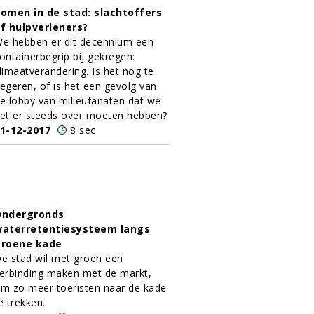
omen in de stad: slachtoffers
f hulpverleners?
e hebben er dit decennium een
ontainerbegrip bij gekregen:
limaatverandering. Is het nog te
egeren, of is het een gevolg van
e lobby van milieufanaten dat we
et er steeds over moeten hebben?
1-12-2017
8 sec
Ondergronds
aterretentiesysteem langs
roene kade
e stad wil met groen een
erbinding maken met de markt,
m zo meer toeristen naar de kade
e trekken.