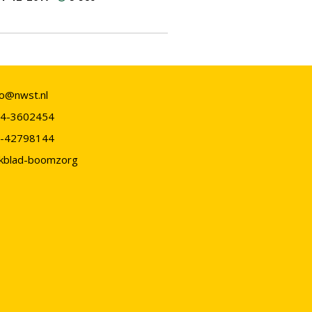
fo@nwst.nl
4-3602454
-42798144
kblad-boomzorg