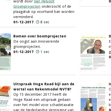
wordt door
Van Helvoirt
0
Groenprojecten
onderzocht of de
plaagdruk op voorhand kan worden
verminderd.
01-12-2017
8 sec
Bomen over boomprojecten
D
De oogst aan innoverende
E
groenprojecten.
i
01-12-2017
1 sec
g
0
Uitspraak Hoge Raad bijl aan de
I
wortel van Rekenmodel NVTB?
O
Op 15 december 2017 heeft de
e
Hoge Raad een uitspraak gedaan
e
over het model voor schadetaxatie
b
van de Nederlandse Vereniging van
0