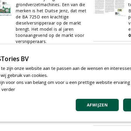
grondverzetmachines. Een van die
t
merken is het Duitse Jenz, dat met
B
de BA 725D een krachtige
p
dieselversnipperaar op de markt
v
brengt. Het model is al jaren
e
toonaangevend op de markt voor
0
versnipperaars.
01-12-2017
10 sec
Tories BV
Houtversniperaars op maat
V
 te zijn onze website aan te passen aan de wensen en interesse
In een special over
d
ij gebruik van cookies.
houtversnipperaars mag
B
jn voor ons van belang om voor u een prettige website ervaring 
machinefabrikant Jensen niet
h
ontbreken. Het Duitse bedrijf wordt
E
 verder
beschouwd als de uitvinder van de
B
houtversnipperaar en heeft een
z
AFWIJZEN
lange historie in de houtindustrie.
m
01-12-2017
6 sec
e
0