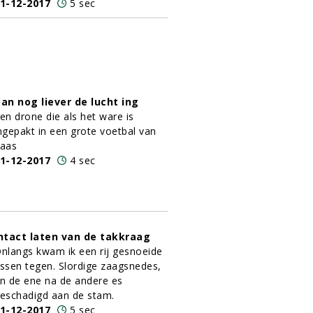
1-12-2017
5 sec
an nog liever de lucht ing
en drone die als het ware is
ngepakt in een grote voetbal van
aas
1-12-2017
4 sec
ntact laten van de takkraag
nlangs kwam ik een rij gesnoeide
ssen tegen. Slordige zaagsnedes,
n de ene na de andere es
eschadigd aan de stam.
1-12-2017
5 sec