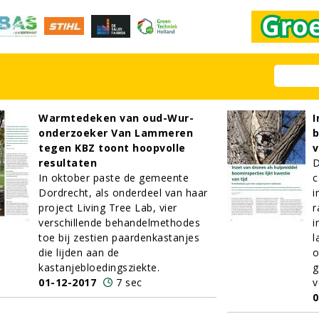
Warmtedeken van oud-Wur-
I
onderzoeker Van Lammeren
b
tegen KBZ toont hoopvolle
v
resultaten
D
In oktober paste de gemeente
c
Dordrecht, als onderdeel van haar
i
project Living Tree Lab, vier
r
verschillende behandelmethodes
i
toe bij zestien paardenkastanjes
l
die lijden aan de
o
kastanjebloedingsziekte.
g
01-12-2017
7 sec
v
0