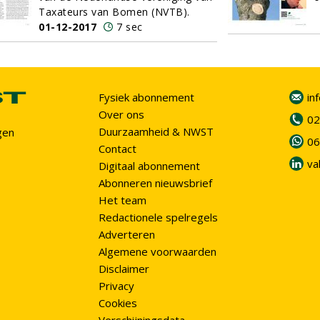
Taxateurs van Bomen (NVTB).
01-12-2017
7 sec
Fysiek abonnement
in
Over ons
02
Duurzaamheid & NWST
gen
06
Contact
va
Digitaal abonnement
Abonneren nieuwsbrief
Het team
Redactionele spelregels
Adverteren
Algemene voorwaarden
Disclaimer
Privacy
Cookies