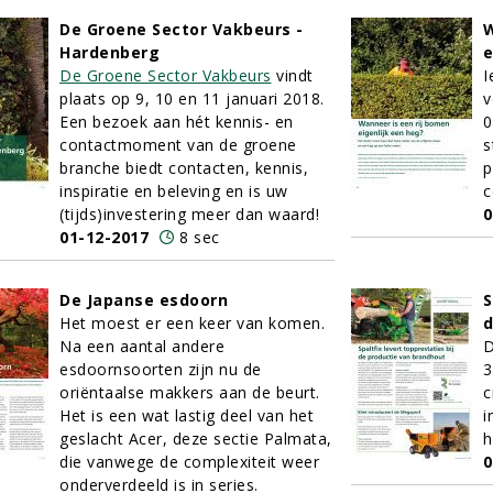
De Groene Sector Vakbeurs -
W
Hardenberg
e
De Groene Sector Vakbeurs
vindt
I
plaats op 9, 10 en 11 januari 2018.
v
Een bezoek aan hét kennis- en
0
contactmoment van de groene
s
branche biedt contacten, kennis,
p
inspiratie en beleving en is uw
c
(tijds)investering meer dan waard!
0
01-12-2017
8 sec
De Japanse esdoorn
S
Het moest er een keer van komen.
d
Na een aantal andere
D
esdoornsoorten zijn nu de
3
oriëntaalse makkers aan de beurt.
c
Het is een wat lastig deel van het
i
geslacht Acer, deze sectie Palmata,
h
die vanwege de complexiteit weer
0
onderverdeeld is in series.