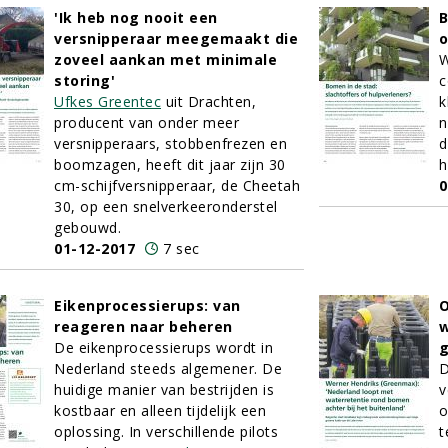
'Ik heb nog nooit een
B
versnipperaar meegemaakt die
o
zoveel aankan met minimale
W
storing'
c
Ufkes Greentec
uit Drachten,
k
producent van onder meer
n
versnipperaars, stobbenfrezen en
d
boomzagen, heeft dit jaar zijn 30
h
cm-schijfversnipperaar, de Cheetah
0
30, op een snelverkeeronderstel
gebouwd.
01-12-2017
7 sec
Eikenprocessierups: van
reageren naar beheren
w
De eikenprocessierups wordt in
g
Nederland steeds algemener. De
D
huidige manier van bestrijden is
v
kostbaar en alleen tijdelijk een
o
oplossing. In verschillende pilots
t