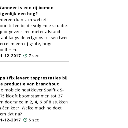
anneer is een rij bomen
igenlijk een heg?
edereen kan zich wel iets
oorstellen bij de volgende situatie.
p ongeveer een meter afstand
taat langs de erfgrens tussen twee
ercelen een rij grote, hoge
oniferen.
1-12-2017
7 sec
paltfix levert topprestaties bij
e productie van brandhout
e mobiele houtklover Spalftix S-
75 klooft boomstammen tot 37
m doorsnee in 2, 4, 6 of 8 stukken
n één keer. Welke machine doet
em dat na?
1-12-2017
6 sec