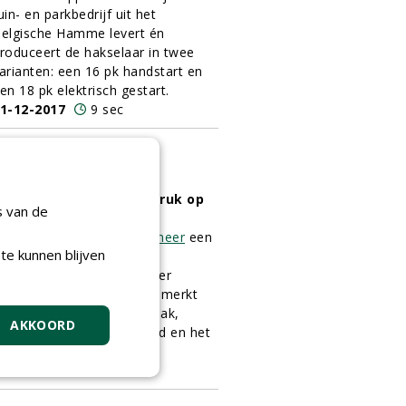
uin- en parkbedrijf uit het
elgische Hamme levert én
roduceert de hakselaar in twee
arianten: een 16 pk handstart en
en 18 pk elektrisch gestart.
1-12-2017
9 sec
ersnipperen met een druk op
s van de
e knop
egin 2016 lanceerde
Vermeer
een
te kunnen blijven
akselaar speciaal voor de
uropese markt: de Vermeer
C190XL. De BC190XL kenmerkt
ich door zijn gebruiksgemak,
AKKOORD
inimaal routineonderhoud en het
fficiënte invoersysteem.
1-12-2017
6 sec