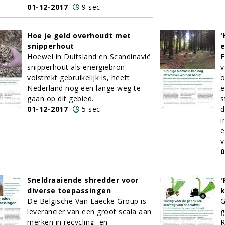
01-12-2017
9 sec
Hoe je geld overhoudt met
'
snipperhout
e
Hoewel in Duitsland en Scandinavië
E
snipperhout als energiebron
v
volstrekt gebruikelijk is, heeft
o
Nederland nog een lange weg te
e
gaan op dit gebied.
s
01-12-2017
5 sec
d
i
e
v
0
Sneldraaiende shredder voor
'
diverse toepassingen
k
De Belgische Van Laecke Group is
G
leverancier van een groot scala aan
g
merken in recycling- en
R