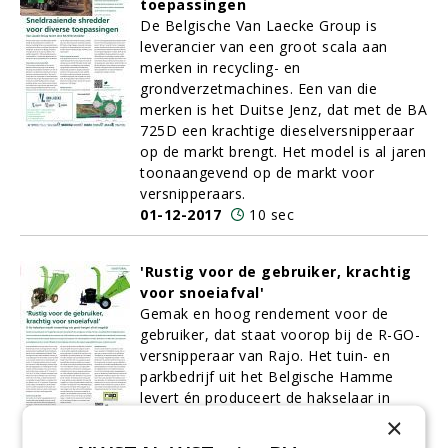
toepassingen
De Belgische Van Laecke Group is
leverancier van een groot scala aan
merken in recycling- en
grondverzetmachines. Een van die
merken is het Duitse Jenz, dat met de BA
725D een krachtige dieselversnipperaar
op de markt brengt. Het model is al jaren
toonaangevend op de markt voor
versnipperaars.
01-12-2017
10 sec
'Rustig voor de gebruiker, krachtig
voor snoeiafval'
Gemak en hoog rendement voor de
gebruiker, dat staat voorop bij de R-GO-
versnipperaar van Rajo. Het tuin- en
parkbedrijf uit het Belgische Hamme
levert én produceert de hakselaar in
twee varianten: een 16 pk handstart en
×
een 18 pk elektrisch gestart.