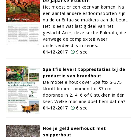
De Japanse esdoorn
Het moest er een keer van komen. Na
een aantal andere esdoornsoorten zijn
nu de oriëntaalse makkers aan de beurt.
Het is een wat lastig deel van het
geslacht Acer, deze sectie Palmata, die
vanwege de complexiteit weer
onderverdeeld is in series.
01-12-2017
9 sec
Spaltfix levert topprestaties bij de
productie van brandhout
De mobiele houtklover Spalftix S-375
klooft boomstammen tot 37 cm
doorsnee in 2, 4, 6 of 8 stukken in één
keer. Welke machine doet hem dat na?
01-12-2017
6 sec
Hoe je geld overhoudt met
snipperhout