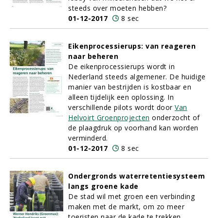
steeds over moeten hebben?
01-12-2017
8 sec
Eikenprocessierups: van reageren
naar beheren
De eikenprocessierups wordt in
Nederland steeds algemener. De huidige
manier van bestrijden is kostbaar en
alleen tijdelijk een oplossing. In
verschillende pilots wordt door
Van
Helvoirt Groenprojecten
onderzocht of
de plaagdruk op voorhand kan worden
verminderd.
01-12-2017
8 sec
Ondergronds waterretentiesysteem
langs groene kade
De stad wil met groen een verbinding
maken met de markt, om zo meer
toeristen naar de kade te trekken.