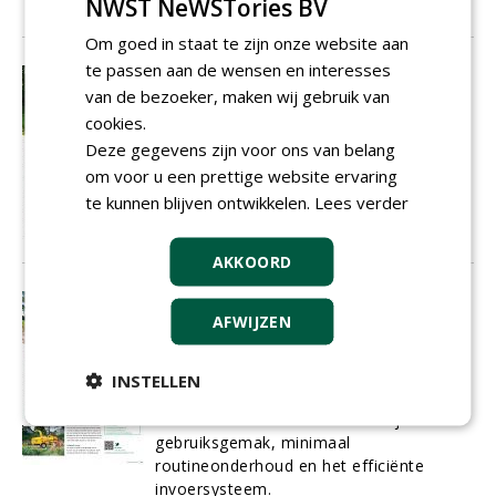
NWST NeWSTories BV
01-12-2017
9 sec
Om goed in staat te zijn onze website aan
te passen aan de wensen en interesses
Houtversniperaars op maat
van de bezoeker, maken wij gebruik van
In een special over houtversnipperaars
cookies.
mag machinefabrikant Jensen niet
ontbreken. Het Duitse bedrijf wordt
Deze gegevens zijn voor ons van belang
beschouwd als de uitvinder van de
om voor u een prettige website ervaring
houtversnipperaar en heeft een lange
te kunnen blijven ontwikkelen.
Lees verder
historie in de houtindustrie.
01-12-2017
6 sec
AKKOORD
Versnipperen met een druk op de
AFWIJZEN
knop
Begin 2016 lanceerde
Vermeer
een
hakselaar speciaal voor de Europese
INSTELLEN
markt: de Vermeer BC190XL. De
BC190XL kenmerkt zich door zijn
gebruiksgemak, minimaal
routineonderhoud en het efficiënte
invoersysteem.