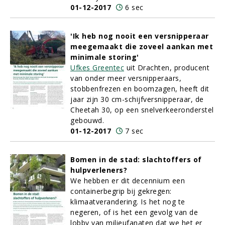
01-12-2017
6 sec
'Ik heb nog nooit een versnipperaar
meegemaakt die zoveel aankan met
minimale storing'
Ufkes Greentec
uit Drachten, producent
van onder meer versnipperaars,
stobbenfrezen en boomzagen, heeft dit
jaar zijn 30 cm-schijfversnipperaar, de
Cheetah 30, op een snelverkeeronderstel
gebouwd.
01-12-2017
7 sec
Bomen in de stad: slachtoffers of
hulpverleners?
We hebben er dit decennium een
containerbegrip bij gekregen:
klimaatverandering. Is het nog te
negeren, of is het een gevolg van de
lobby van milieufanaten dat we het er