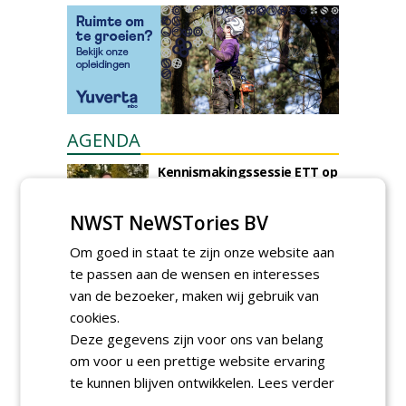
AGENDA
Kennismakingssessie ETT op
9 september
woensdag 9 september 2026
NWST NeWSTories BV
Poel organiseert
Om goed in staat te zijn onze website aan
Boomverzorgersdag voor
boomprofessionals
te passen aan de wensen en interesses
vrijdag 9 oktober 2026
van de bezoeker, maken wij gebruik van
Event: De stad van de
cookies.
toekomst begint in de
Deze gegevens zijn voor ons van belang
openbare ruimte
donderdag 5 november 2026
om voor u een prettige website ervaring
te kunnen blijven ontwikkelen.
Lees verder