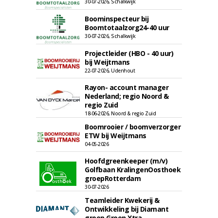
30-07-2026, Schalkwijk
Boominspecteur bij
Boomtotaalzorg24-40 uur
30-07-2026, Schalkwijk
Projectleider (HBO - 40 uur)
bij Weijtmans
22-07-2026, Udenhout
Rayon- account manager
Nederland; regio Noord &
regio Zuid
18-06-2026, Noord & regio Zuid
Boomrooier / boomverzorger
ETW bij Weijtmans
04-05-2026
Hoofdgreenkeeper (m/v)
Golfbaan KralingenOosthoek
groepRotterdam
30-07-2026
Teamleider Kwekerij &
Ontwikkeling bij Diamant
groep Groen Xtra