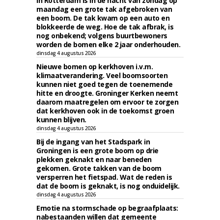
In Rotterdam is in de nacht van zondag op
maandag een grote tak afgebroken van
een boom. De tak kwam op een auto en
blokkeerde de weg. Hoe de tak afbrak, is
nog onbekend; volgens buurtbewoners
worden de bomen elke 2 jaar onderhouden.
dinsdag 4 augustus 2026
Nieuwe bomen op kerkhoven i.v.m.
klimaatverandering. Veel boomsoorten
kunnen niet goed tegen de toenemende
hitte en droogte. Groninger Kerken neemt
daarom maatregelen om ervoor te zorgen
dat kerkhoven ook in de toekomst groen
kunnen blijven.
dinsdag 4 augustus 2026
Bij de ingang van het Stadspark in
Groningen is een grote boom op drie
plekken geknakt en naar beneden
gekomen. Grote takken van de boom
versperren het fietspad. Wat de reden is
dat de boom is geknakt, is nog onduidelijk.
dinsdag 4 augustus 2026
Emotie na stormschade op begraafplaats:
nabestaanden willen dat gemeente