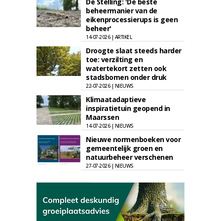
De Stelling: 'De beste
beheermanier van de
eikenprocessierups is geen
beheer'
14-07-2026 | ARTIKEL
Droogte slaat steeds harder
toe: verzilting en
watertekort zetten ook
stadsbomen onder druk
22-07-2026 | NIEUWS
Klimaatadaptieve
inspiratietuin geopend in
Maarssen
14-07-2026 | NIEUWS
Nieuwe normenboeken voor
gemeentelijk groen en
natuurbeheer verschenen
27-07-2026 | NIEUWS